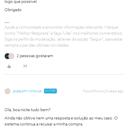
logo que possível.
Obrigado
Ajude a comunidade a encontrar informação relevante. Marque
como "Melhor Resposta" e faça "Like" nos melhores comentários.
Siga os perfis da moderação, através da opção "Seguir", para estar
sempre a par das ultimas novidades.
2 pessoas gostaram
J
joaquim vinicius
AUTOR
Forum|Forum|3 years ago
J
Olá, boa noite tudo bem?
Ainda não obtive nem uma resposta e solução ao meu caso. O
sistema continua a recusar a minha compra.