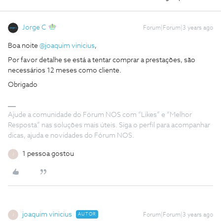
Jorge C
Forum|Forum|3 years ago
Boa noite
@joaquim vinicius
,
Por favor detalhe se está a tentar comprar a prestações, são
necessários 12 meses como cliente.
Obrigado
Ajude a comunidade do Fórum NOS com “Likes” e “Melhor
Resposta” nas soluções mais úteis. Siga o perfil para acompanhar
dicas, ajuda e novidades do Fórum NOS.
1 pessoa gostou
J
joaquim vinicius
AUTOR
Forum|Forum|3 years ago
J