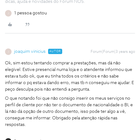
dicas, ajuda e novidades do Fórum NOS.
1 pessoa gostou
J
joaquim vinicius
AUTOR
Forum|Forum|3 years ago
J
Ok, sim estou tentando comprar a prestações, mas dá não
elegível. Estive presencial numa loja e o atendente informou que
estava tudo ok, que eu tinha todos os critérios e não sabe
informar o pq estava dando erro, mas tb n conseguiu me ajudar. E
peço desculpa pois não entendi a pergunta.
O que notando foi que não consigo inserir os meus serviços no
perfil de cliente por não ter o documento de nacionalidade o BI, e
lá não dá opção de outro documento, isso pode ter algo a vê,
consegue me informar. Obrigado pela atenção rápida nas
respostas.