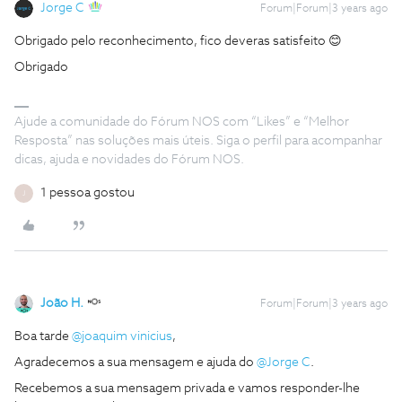
Jorge C
Forum|Forum|3 years ago
Obrigado pelo reconhecimento, fico deveras satisfeito 😊
Obrigado
Ajude a comunidade do Fórum NOS com “Likes” e “Melhor
Resposta” nas soluções mais úteis. Siga o perfil para acompanhar
dicas, ajuda e novidades do Fórum NOS.
1 pessoa gostou
J
João H.
Forum|Forum|3 years ago
Boa tarde
@joaquim vinicius
,
Agradecemos a sua mensagem e ajuda do
@Jorge C
.
Recebemos a sua mensagem privada e vamos responder-lhe