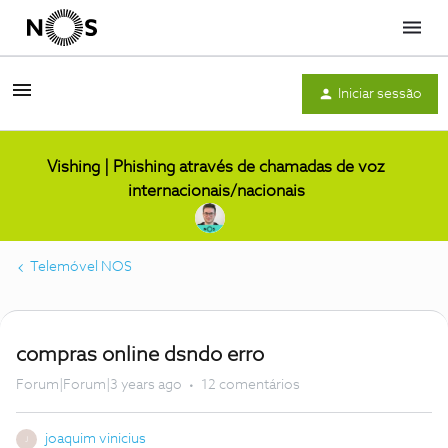
Menu
Iniciar sessão
Vishing | Phishing através de chamadas de voz
internacionais/nacionais
Telemóvel NOS
compras online dsndo erro
Forum|Forum|3 years ago
12 comentários
joaquim vinicius
J