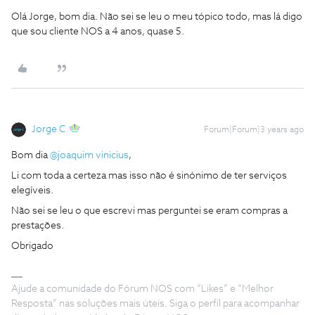
Olá Jorge, bom dia. Não sei se leu o meu tópico todo, mas lá digo
que sou cliente NOS a 4 anos, quase 5.
Jorge C
Forum|Forum|3 years ago
Bom dia
@joaquim vinicius
,
Li com toda a certeza mas isso não é sinónimo de ter serviços
elegíveis.
Não sei se leu o que escrevi mas perguntei se eram compras a
prestações.
Obrigado
Ajude a comunidade do Fórum NOS com “Likes” e “Melhor
Resposta” nas soluções mais úteis. Siga o perfil para acompanhar