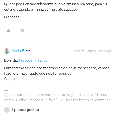
Queria pedir encarecidamente que vejam isso pra mim, para eu
estar efetuando a minha compra até sábado.
Obrigado
Mário P.
Forum|Forum|3 years ago
Bom dia
@joaquim vinicius
,
Lamentamos ainda não ter respondido à sua mensagem, vamos
fazê-lo o mais rápido que nos for possível.
Obrigado
Ajude a comunidade a encontrar informação relevante. Marque
como "Melhor Resposta" e faça "Like" nos melhores comentários.
1 pessoa gostou
J