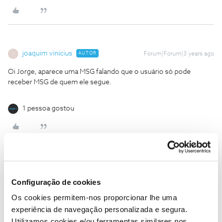
joaquim vinicius
AUTOR
Forum|Forum|3 years ago
J
Oi Jorge, aparece uma MSG falando que o usuário só pode
receber MSG de quem ele segue.
1 pessoa gostou
Jorge C
Forum|Forum|3 years ago
Configuração de cookies
Editei o comentário, clique agora que já funciona.
Os cookies permitem-nos proporcionar lhe uma
Obrigado
experiência de navegação personalizada e segura.
Utilizamos cookies e/ou ferramentas similares nos