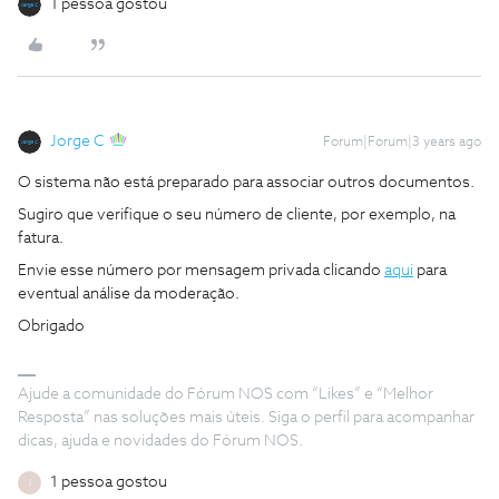
1 pessoa gostou
Jorge C
Forum|Forum|3 years ago
O sistema não está preparado para associar outros documentos.
Sugiro que verifique o seu número de cliente, por exemplo, na
fatura.
Envie esse número por mensagem privada clicando
aqui
para
eventual análise da moderação.
Obrigado
Ajude a comunidade do Fórum NOS com “Likes” e “Melhor
Resposta” nas soluções mais úteis. Siga o perfil para acompanhar
dicas, ajuda e novidades do Fórum NOS.
1 pessoa gostou
J