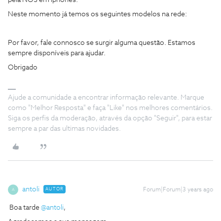
pela NOS em Iphones.
Neste momento já temos os seguintes modelos na rede:
Por favor, fale connosco se surgir alguma questão. Estamos
sempre disponíveis para ajudar.
Obrigado
Ajude a comunidade a encontrar informação relevante. Marque
como "Melhor Resposta" e faça "Like" nos melhores comentários.
Siga os perfis da moderação, através da opção "Seguir", para estar
sempre a par das ultimas novidades.
antoli
AUTOR
Forum|Forum|3 years ago
A
Boa tarde
@antoli
,