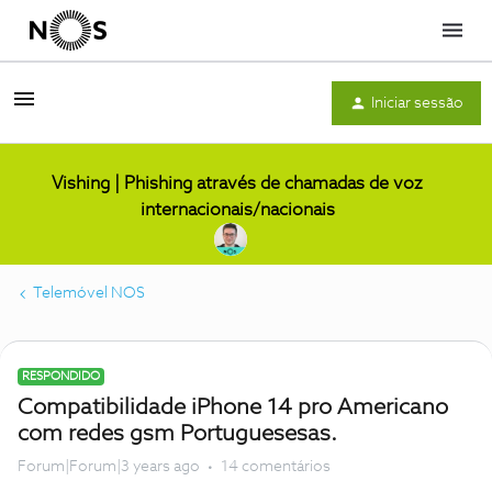
Menu
Iniciar sessão
Vishing | Phishing através de chamadas de voz
internacionais/nacionais
Telemóvel NOS
RESPONDIDO
Compatibilidade iPhone 14 pro Americano
com redes gsm Portuguesesas.
Forum|Forum|3 years ago
14 comentários