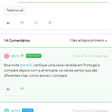
Telemovel
Mais antigos primeiro
14 Comentários
atcrs
RESPOSTA
Forum|Forum|3 years ago
A
Boa noite
@antoli
, verifique uma caixa vendida em Portugal e
compare depois com a americana, os canais penso que são
diferentes mas, como escrevi, compare.
antoli
AUTOR
Forum|Forum|3 years ago
A