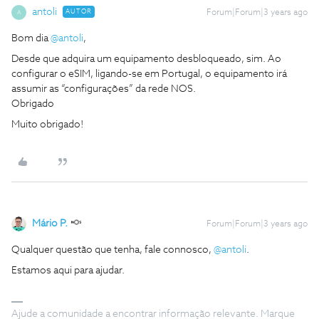
antoli
AUTOR
Forum|Forum|3 years ago
A
Bom dia
@antoli
,
Desde que adquira um equipamento desbloqueado, sim. Ao
configurar o eSIM, ligando-se em Portugal, o equipamento irá
assumir as “configurações” da rede NOS.
Obrigado
Muito obrigado!
Mário P.
Forum|Forum|3 years ago
Qualquer questão que tenha, fale connosco,
@antoli
.
Estamos aqui para ajudar.
Ajude a comunidade a encontrar informação relevante. Marque