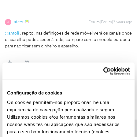
atcrs
Forum|Forum|3 years ago
A
@antoli
, repito, nas definições de rede móvel verá os canais onde
o aparelho pode aceder à rede, compare com o modelo europeu
para não ficar sem dinheiro e aparelho.
antoli
AUTOR
Forum|Forum|3 years ago
A
Configuração de cookies
@antoli
, repito, nas definições de rede móvel verá os canais onde
Os cookies permitem-nos proporcionar lhe uma
o aparelho pode aceder à rede, compare com o modelo europeu
experiência de navegação personalizada e segura.
para não ficar sem dinheiro e aparelho.
Utilizamos cookies e/ou ferramentas similares nos
Obrigado
@atcrs
. Já comparei as especificações técnicas e o
nossos websites ou aplicações que são necessários
aparelho americano tem todas as redes do europeu e ainda mais
para o seu bom funcionamento técnico (cookies
algumas. Presumo que não terei dificuldades de conectividade.