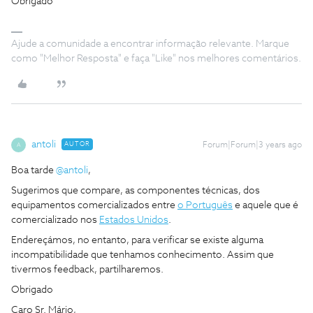
Obrigado
Ajude a comunidade a encontrar informação relevante. Marque
como "Melhor Resposta" e faça "Like" nos melhores comentários.
antoli
AUTOR
Forum|Forum|3 years ago
A
Boa tarde
@antoli
,
Sugerimos que compare, as componentes técnicas, dos
equipamentos comercializados entre
o Português
e aquele que é
comercializado nos
Estados Unidos
.
Endereçámos, no entanto, para verificar se existe alguma
incompatibilidade que tenhamos conhecimento. Assim que
tivermos feedback, partilharemos.
Obrigado
Caro Sr. Mário,