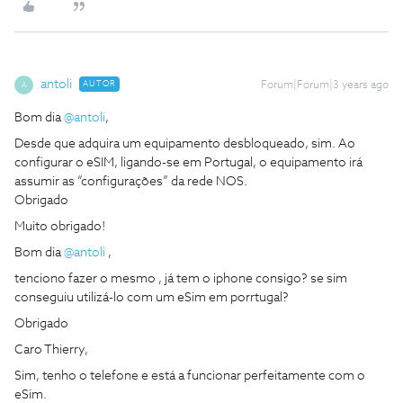
antoli
AUTOR
Forum|Forum|3 years ago
A
Bom dia
@antoli
,
Desde que adquira um equipamento desbloqueado, sim. Ao
configurar o eSIM, ligando-se em Portugal, o equipamento irá
assumir as “configurações” da rede NOS.
Obrigado
Muito obrigado!
Bom dia
@antoli
,
tenciono fazer o mesmo , já tem o iphone consigo? se sim
conseguiu utilizá-lo com um eSim em porrtugal?
Obrigado
Caro Thierry,
Sim, tenho o telefone e está a funcionar perfeitamente com o
eSim.