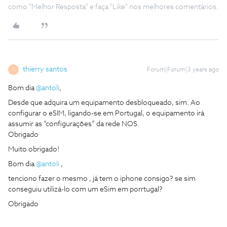
como "Melhor Resposta" e faça "Like" nos melhores comentários.
thierry santos
Forum|Forum|3 years ago
T
Bom dia
@antoli
,
Desde que adquira um equipamento desbloqueado, sim. Ao
configurar o eSIM, ligando-se em Portugal, o equipamento irá
assumir as “configurações” da rede NOS.
Obrigado
Muito obrigado!
Bom dia
@antoli
,
tenciono fazer o mesmo , já tem o iphone consigo? se sim
conseguiu utilizá-lo com um eSim em porrtugal?
Obrigado