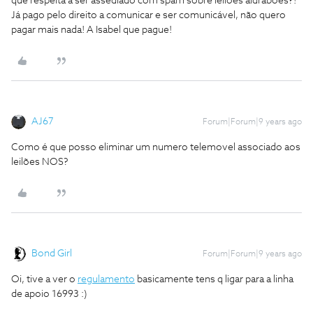
que respeita a ser assediado com spam sobre leilões aldrabões?!
Já pago pelo direito a comunicar e ser comunicável, não quero
pagar mais nada! A Isabel que pague!
AJ67
Forum|Forum|9 years ago
Como é que posso eliminar um numero telemovel associado aos
leilões NOS?
Bond Girl
Forum|Forum|9 years ago
Oi, tive a ver o
regulamento
basicamente tens q ligar para a linha
de apoio 16993 :)