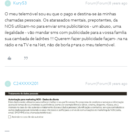
Kury53
Forum|Forum|8 years ago
K
O meu telemóvel sou eu que o pago e destina-se às minhas
chamadas pessoais. Os atarasados mentais, prepotentes, da
NOS utilizam-no para enviar sms publicitários - um abuso, uma
ilegalidade - vão mandar sms com publicidade para a vossa família
sua cambada de ladrões !!! Querem fazer publicidade façam-.na na
rádio e na TV e na Net, não de borla p+ara o meu telemóvel.
C24XXXX201
Forum|Forum|8 years ago
C