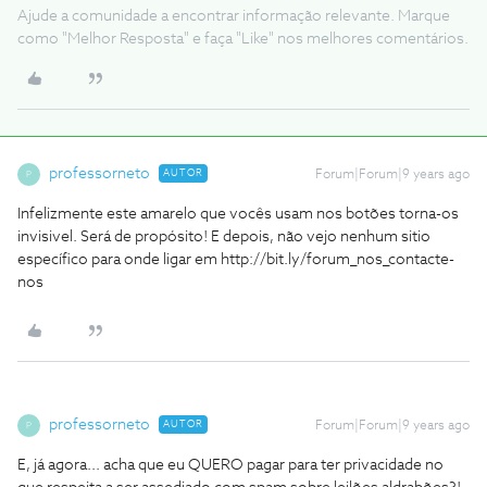
Ajude a comunidade a encontrar informação relevante. Marque
como "Melhor Resposta" e faça "Like" nos melhores comentários.
professorneto
AUTOR
Forum|Forum|9 years ago
P
Infelizmente este amarelo que vocês usam nos botões torna-os
invisivel. Será de propósito! E depois, não vejo nenhum sitio
específico para onde ligar em http://bit.ly/forum_nos_contacte-
nos
professorneto
AUTOR
Forum|Forum|9 years ago
P
E, já agora... acha que eu QUERO pagar para ter privacidade no