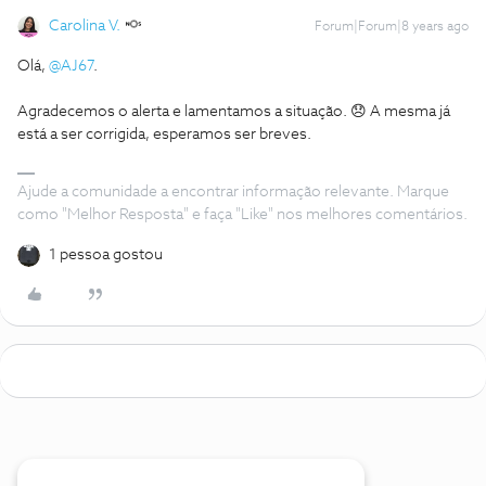
Carolina V.
Forum|Forum|8 years ago
Olá,
@AJ67
.
Agradecemos o alerta e lamentamos a situação. 😞 A mesma já
está a ser corrigida, esperamos ser breves.
Ajude a comunidade a encontrar informação relevante. Marque
como "Melhor Resposta" e faça "Like" nos melhores comentários.
1 pessoa gostou