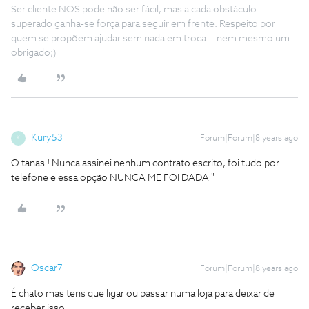
Ser cliente NOS pode não ser fácil, mas a cada obstáculo
superado ganha-se força para seguir em frente. Respeito por
quem se propõem ajudar sem nada em troca... nem mesmo um
obrigado;)
Kury53
Forum|Forum|8 years ago
K
O tanas ! Nunca assinei nenhum contrato escrito, foi tudo por
telefone e essa opção NUNCA ME FOI DADA "
Oscar7
Forum|Forum|8 years ago
É chato mas tens que ligar ou passar numa loja para deixar de
receber isso.