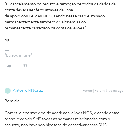
"O cancelamento do registo e remoção de todos os dados da
conta deverá ser feito através da linha
de apoio dos Leilões NOS, sendo nesse caso eliminado
permanentemente também o valor em saldo
remanescente carregado na conta de leilões."
bjs
"Eu sou imune"
AntonioMNCruz
Forum|Forum|9 years ago
A
Bom dia
Cometi o enorme erro de aderir aos leilões NOS, e desde então
tenho recebido SMS todas as semanas relacionadas com o
assunto, não havendo hipotese de desactivar essas SMS.