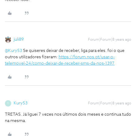
juli89
Forum|Forum|8 years ago
@Kury53
Se quiseres deixar de receber, liga para eles. foi o que
outros utilizadores fizeram:
https://forum.nos.pt/usar-o-
telemovel-24/como-deixar-de-receber-sms-da-nos-1397
Kury53
Forum|Forum|8 years ago
K
TRETAS. Já liguei 7 vezes nos últimos dois meses e continua tudo
na mesma.