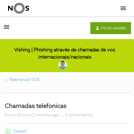
Menu
Iniciar sessão
Vishing | Phishing através de chamadas de voz
internacionais/nacionais
Telemóvel NOS
Chamadas telefonicas
Forum|Forum|2 months ago
4 comentários
DulceC
D