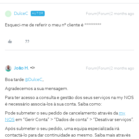
DulceC
AUTOR
Forum|Forum|2 months ago
D
Esqueci-me de referir o meu nº cliente é *********
João H.
Forum|Forum|2 months ago
Boa tarde ​
@DulceC
,
Agradecemos a sua mensagem.
Para ter acesso a consulta e gestão dos seus serviços na my NOS
é necessário associa-los à sua conta. Saiba como:
Pode submeter o seu pedido de cancelamento através da
my
NOS
em “Gerir Conta” > “Dados de conta” > “Desativar serviços”.
Após submeter o seu pedido, uma equipa especializada irá
contactá-lo para dar continuidade ao mesmo. Saiba mais através