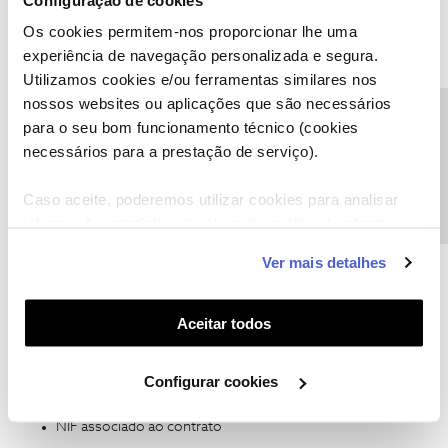
Tenho novo periodo de fidelização?
Os cookies permitem-nos proporcionar lhe uma
experiência de navegação personalizada e segura.
Utilizamos cookies e/ou ferramentas similares nos
nossos websites ou aplicações que são necessários
Precisa de ajuda?
para o seu bom funcionamento técnico (cookies
necessários para a prestação de serviço).
Caso aceite, poderemos utilizar cookies para analisar
Rafaela F.
Forum|Forum|2 months ago
informação estatística (cookies de analítica), adaptar
este serviço às suas preferências e apresentar-lhe
Boa tarde ​
@DulceC
,
Ver mais detalhes
funcionalidades (cookies de personalização e
Uma alteração contratual pressupõe a renovação do período de
funcionalidade) e adaptar anúncios aos seus interesses
fidelização.
(cookies de publicidade personalizada). Pode gerir a
Aceitar todos
Vamos, no entanto, ajudar a analisar a situação que descreve.
utilização dos cookies clicando em "
Configurar
Envie-nos, por favor, uma mensagem prviada para o perfil ​
Cookies
".
@Fórum
com:
Configurar cookies
O número de telemóvel em causa
NIF associado ao contrato