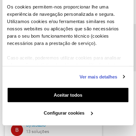
Os cookies permitem-nos proporcionar lhe uma
experiência de navegação personalizada e segura.
Utilizamos cookies e/ou ferramentas similares nos
Descubra as novidades de julho
nossos websites ou aplicações que são necessários
Precisa de ajuda?
para o seu bom funcionamento técnico (cookies
necessários para a prestação de serviço).
Caso aceite, poderemos utilizar cookies para analisar
informação estatística (cookies de analítica), adaptar
este serviço às suas preferências e apresentar-lhe
Ver mais detalhes
funcionalidades (cookies de personalização e
funcionalidade) e adaptar anúncios aos seus interesses
(cookies de publicidade personalizada). Pode gerir a
Hall of Fame de julho
Aceitar todos
utilização dos cookies clicando em "
Configurar
Guimas
Cookies
".
Configurar cookies
17 soluções
ByteSábio
13 soluções