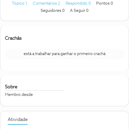
Tópico 1
Comentários 2
Respondido 0
Pontos 0
Seguidores
0
A Seguir
0
Crachás
está a trabalhar para ganhar o primeiro crachá
Sobre
Membro desde
Atividade