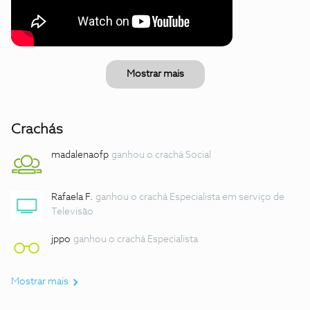
Mostrar mais
Crachás
madalenaofp
ganhou o crachá Social
Rafaela F.
ganhou o crachá Especialista em serviço de
Televisão
jppo
ganhou o crachá Especialista
Mostrar mais