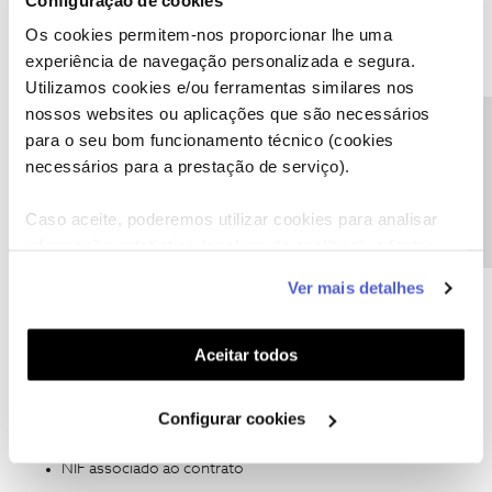
Tenho novo periodo de fidelização?
Os cookies permitem-nos proporcionar lhe uma
experiência de navegação personalizada e segura.
Utilizamos cookies e/ou ferramentas similares nos
nossos websites ou aplicações que são necessários
Precisa de ajuda?
para o seu bom funcionamento técnico (cookies
necessários para a prestação de serviço).
Caso aceite, poderemos utilizar cookies para analisar
Rafaela F.
Forum|Forum|2 months ago
informação estatística (cookies de analítica), adaptar
este serviço às suas preferências e apresentar-lhe
Boa tarde ​
@DulceC
,
Ver mais detalhes
funcionalidades (cookies de personalização e
Uma alteração contratual pressupõe a renovação do período de
funcionalidade) e adaptar anúncios aos seus interesses
fidelização.
(cookies de publicidade personalizada). Pode gerir a
Aceitar todos
Vamos, no entanto, ajudar a analisar a situação que descreve.
utilização dos cookies clicando em "
Configurar
Envie-nos, por favor, uma mensagem prviada para o perfil ​
Cookies
".
@Fórum
com:
Configurar cookies
O número de telemóvel em causa
NIF associado ao contrato