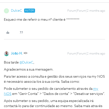
DulceC
AUTOR
Forum|Forum|2 months ago
D
Esqueci-me de referir o meu nº cliente é *********
João H.
Forum|Forum|2 months ago
Boa tarde ​
@DulceC
,
Agradecemos a sua mensagem.
Para ter acesso a consulta e gestão dos seus serviços na my NOS
é necessário associa-los à sua conta. Saiba como:
Pode submeter o seu pedido de cancelamento através da
my
NOS
em “Gerir Conta” > “Dados de conta” > “Desativar serviços”.
Após submeter o seu pedido, uma equipa especializada irá
contactá-lo para dar continuidade ao mesmo. Saiba mais através