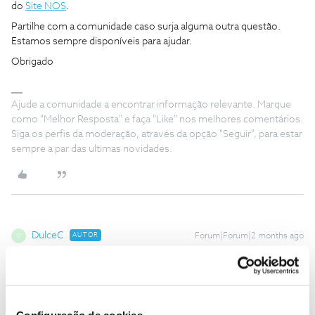
do
Site NOS
.
Partilhe com a comunidade caso surja alguma outra questão.
Estamos sempre disponíveis para ajudar.
Obrigado
Ajude a comunidade a encontrar informação relevante. Marque
como "Melhor Resposta" e faça "Like" nos melhores comentários.
Siga os perfis da moderação, através da opção "Seguir", para estar
sempre a par das ultimas novidades.
DulceC
AUTOR
Forum|Forum|2 months ago
D
Desculpe, mas foi fraude, não pedi o novo n.º de telemovel -
podem ver a gravação.
Se cancelar o novo n.º de telemovel no site tenho de pagar mais
alguma coisa deste periodo?
Configuração de cookies