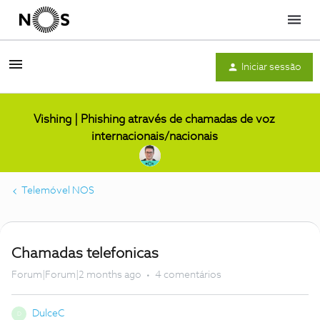
Menu
Iniciar sessão
Vishing | Phishing através de chamadas de voz
internacionais/nacionais
Telemóvel NOS
Chamadas telefonicas
Forum|Forum|2 months ago
4 comentários
DulceC
D