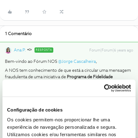
1 Comentário
Ana P.
RESPOSTA
Forum|Forum|6 years ago
Bem-vindo ao Fórum NOS
@Jorge Cascalheira
,
A NOS tem conhecimento de que está a circular uma mensagem
fraudulenta de uma iniciativa de
Programa de Fidelidade
NOS.
Pedimos que não compactue com essas iniciativas. Saiba o
que fazer
aqui.
Obrigada
Configuração de cookies
Ajude a comunidade a encontrar informação relevante. Marque
Os cookies permitem-nos proporcionar lhe uma
como "Melhor Resposta" e faça "Like" nos melhores comentários.
experiência de navegação personalizada e segura.
Utilizamos cookies e/ou ferramentas similares nos