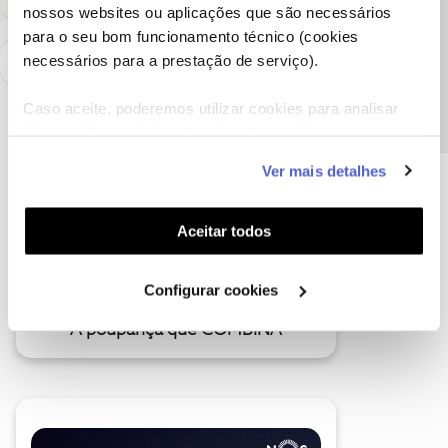
nossos websites ou aplicações que são necessários
Precisa de ajuda?
para o seu bom funcionamento técnico (cookies
necessários para a prestação de serviço).
Caso aceite, poderemos utilizar cookies para analisar
informação estatística (cookies de analítica), adaptar
este serviço às suas preferências e apresentar-lhe
Ver mais detalhes
funcionalidades (cookies de personalização e
funcionalidade) e adaptar anúncios aos seus interesses
(cookies de publicidade personalizada). Pode gerir a
Aceitar todos
utilização dos cookies clicando em "
Configurar
Cookies
".
Configurar cookies
A poupança que COMBINA