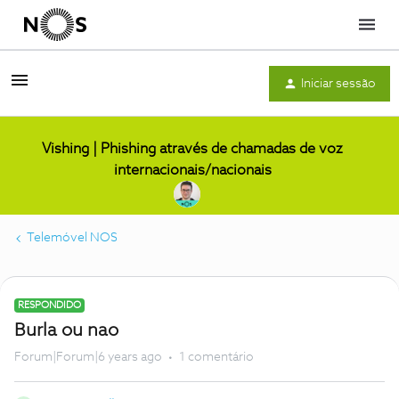
Menu
Iniciar sessão
Vishing | Phishing através de chamadas de voz
internacionais/nacionais
Telemóvel NOS
RESPONDIDO
Burla ou nao
Forum|Forum|6 years ago
1 comentário