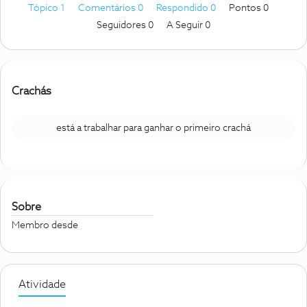
Tópico 1
Comentários 0
Respondido 0
Pontos 0
Seguidores
0
A Seguir
0
Crachás
está a trabalhar para ganhar o primeiro crachá
Sobre
Membro desde
Atividade