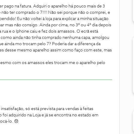
er pago na fatura. Adquiri o aparelho há pouco mais de 3
não ter comprado o 7!!!! Não sei porque não o comprei, e
ido! Eu não voltei à loja para explicar a minha situação
uar mas não consigo. Ainda por cima, no 3º ou 4º dia depois
a rua e o Iphone caiu e fez dois amassos. O ecrã está
 mas como ainda não tinha comprado nenhuma capa, amolgou
ue ainda mo trocam pelo 7? Poderia dar a diferença da
ações desse mesmo aparelho assim como faço com este, mas
o, mesmo com os amassos eles trocam me o aparelho pelo
satisfação, só está prevista para vendas à feitas
foi adquirido na Loja e já se encontra no estado em
rocá-lo. 😞