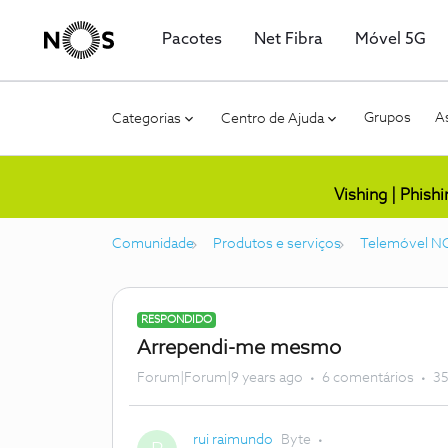
Pacotes
Net Fibra
Móvel 5G
Grupos
As
Categorias
Centro de Ajuda
Vishing | Phish
Comunidade
Produtos e serviços
Telemóvel N
RESPONDIDO
Arrependi-me mesmo
Forum|Forum|9 years ago
6 comentários
35
rui raimundo
Byte