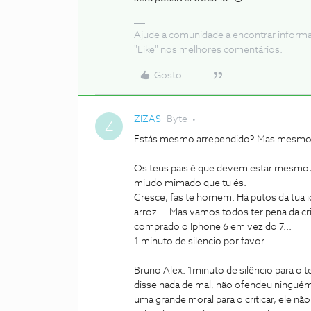
Ajude a comunidade a encontrar inform
"Like" nos melhores comentários.
Gosto
ZIZAS
Byte
Z
Estás mesmo arrependido? Mas mesm
Os teus pais é que devem estar mesmo
miudo mimado que tu és.
Cresce, fas te homem. Há putos da tua id
arroz ... Mas vamos todos ter pena da 
comprado o Iphone 6 em vez do 7...
1 minuto de silencio por favor
Bruno Alex: 1minuto de silêncio para o 
disse nada de mal, não ofendeu ninguém
uma grande moral para o criticar, ele nã