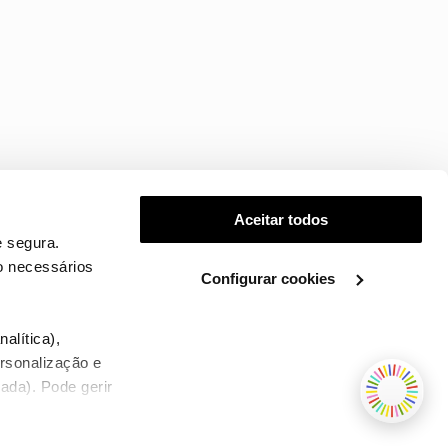
Aceitar todos
 segura.
o necessários
Configurar cookies
.
alítica),
ersonalização e
ada). Pode gerir
TERMOS E CONDIÇÕES
WHOLESALE