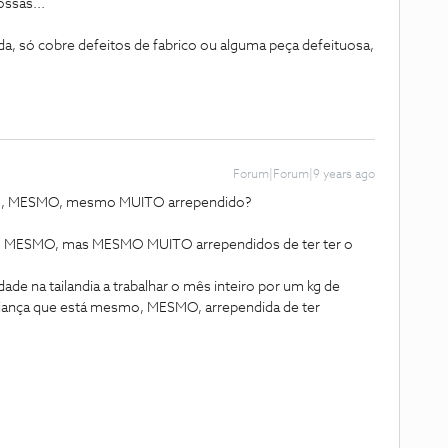
ssas...
da, só cobre defeitos de fabrico ou alguma peça defeituosa,
Forum|Forum|9 years ago
o, MESMO, mesmo MUITO arrependido?
, MESMO, mas MESMO MUITO arrependidos de ter ter o
ade na tailandia a trabalhar o mês inteiro por um kg de
criança que está mesmo, MESMO, arrependida de ter