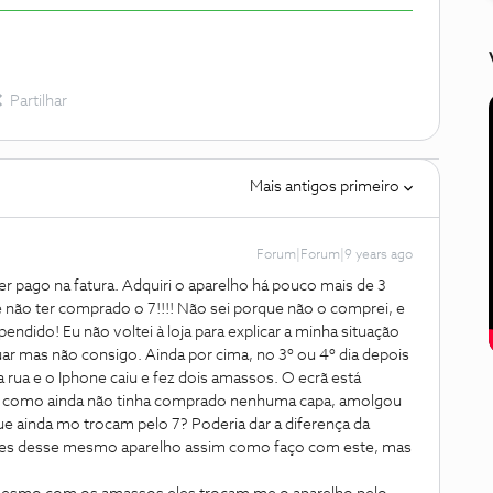
Partilhar
Mais antigos primeiro
Forum|Forum|9 years ago
er pago na fatura. Adquiri o aparelho há pouco mais de 3
não ter comprado o 7!!!! Não sei porque não o comprei, e
ido! Eu não voltei à loja para explicar a minha situação
uar mas não consigo. Ainda por cima, no 3º ou 4º dia depois
a rua e o Iphone caiu e fez dois amassos. O ecrã está
 mas como ainda não tinha comprado nenhuma capa, amolgou
ue ainda mo trocam pelo 7? Poderia dar a diferença da
ações desse mesmo aparelho assim como faço com este, mas