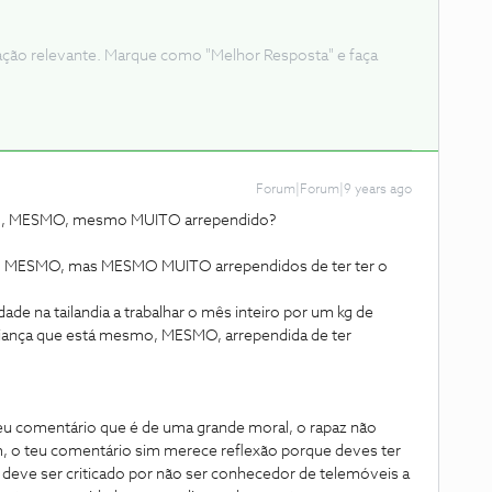
ação relevante. Marque como "Melhor Resposta" e faça
Forum|Forum|9 years ago
o, MESMO, mesmo MUITO arrependido?
, MESMO, mas MESMO MUITO arrependidos de ter ter o
ade na tailandia a trabalhar o mês inteiro por um kg de
criança que está mesmo, MESMO, arrependida de ter
teu comentário que é de uma grande moral, o rapaz não
, o teu comentário sim merece reflexão porque deves ter
o deve ser criticado por não ser conhecedor de telemóveis a