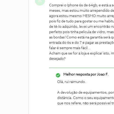
R
Comprei o Iphone 6s de 64gb, e está a s
meses, mas estou muito arrependido de 
agora estou mesmo MESMO muito arrepend
pois fiz de tudo para gostar ou me habit
de tê-lo adquirido, levei um encontrão n
perfeito pois tinha pelicula de vidro,
as bordas! Como está na garantia será q
entrada do 6s e do 7 e pagar as prest
falar é sempre mais fácil...
Acham que se for à loja e explicar ist
desejado?
Melhor resposta por
Joao F.
Olá, rui raimundo.
A devolução de equipamentos, por in
distância. Como o seu equipamento 
que nos refere, não será possível t