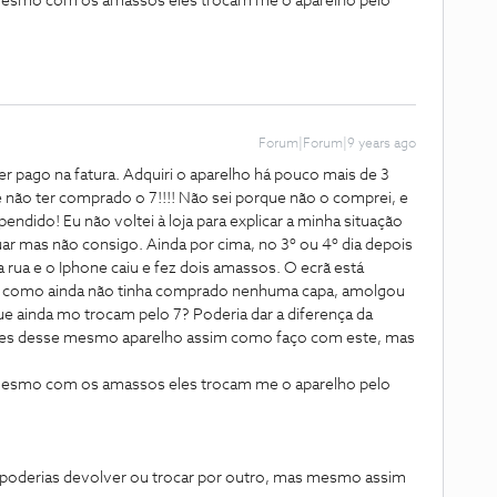
o, mesmo com os amassos eles trocam me o aparelho pelo
Forum|Forum|9 years ago
er pago na fatura. Adquiri o aparelho há pouco mais de 3
não ter comprado o 7!!!! Não sei porque não o comprei, e
ido! Eu não voltei à loja para explicar a minha situação
uar mas não consigo. Ainda por cima, no 3º ou 4º dia depois
a rua e o Iphone caiu e fez dois amassos. O ecrã está
 mas como ainda não tinha comprado nenhuma capa, amolgou
ue ainda mo trocam pelo 7? Poderia dar a diferença da
ações desse mesmo aparelho assim como faço com este, mas
o, mesmo com os amassos eles trocam me o aparelho pelo
, poderias devolver ou trocar por outro, mas mesmo assim