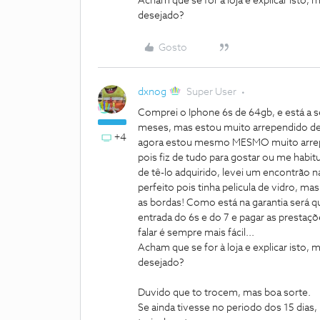
Acham que se for à loja e explicar ist
desejado?
Gosto
dxnog
Super User
Comprei o Iphone 6s de 64gb, e está a s
meses, mas estou muito arrependido de 
+4
agora estou mesmo MESMO muito arrepend
pois fiz de tudo para gostar ou me habit
de tê-lo adquirido, levei um encontrão n
perfeito pois tinha pelicula de vidro,
as bordas! Como está na garantia será q
entrada do 6s e do 7 e pagar as prest
falar é sempre mais fácil...
Acham que se for à loja e explicar ist
desejado?
Duvido que to trocem, mas boa sorte.
Se ainda tivesse no periodo dos 15 dias