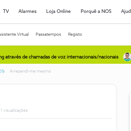
TV
Alarmes
Loja Online
Porquê a NOS
Aju
sistente Virtual
Passatempos
Registo
ing através de chamadas de voz internacionais/nacionais
OS
Arrependi-me mesmo
1 visualizações