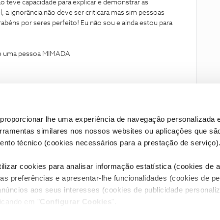
o teve capacidade para explicar e demonstrar as
, a ignorância não deve ser criticara mas sim pessoas
rabéns por seres perfeito! Eu não sou e ainda estou para
 de uma pessoa MIMADA
proporcionar lhe uma experiência de navegação personalizada e
erramentas similares nos nossos websites ou aplicações que sã
nto técnico (cookies necessários para a prestação de serviço)
lizar cookies para analisar informação estatística (cookies de an
as preferências e apresentar-lhe funcionalidades (cookies de p
Condições do Fórum NOS
Accessibility statement
anúncios aos seus interesses (cookies de publicidade personaliz
licando em "
Configurar Cookies
".
RIVACIDADE
CONFIGURAR COOKIES
QUALIDADE DE SERVIÇO