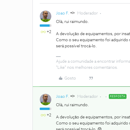
Joao F.
Moderador
Olá, rui raimundo.
+2
A devolução de equipamentos, por insatis
Como o seu equipamento foi adquirido n
será possível trocá-lo.
Ajude a comunidade a encontrar inform
"Like" nos melhores comentários.
Gosto
Joao F.
Moderador
RESPOSTA
Olá, rui raimundo.
+2
A devolução de equipamentos, por insatis
Como o seu equipamento foi adquirido n
será possível trocá-lo. 😞