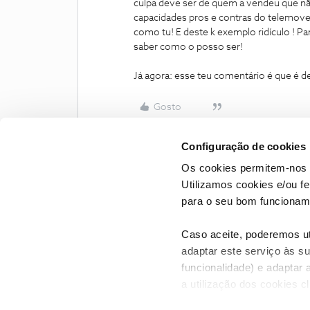
culpa deve ser de quem a vendeu que nã
capacidades pros e contras do telemovel
como tu! E deste k exemplo ridículo ! Pa
saber como o posso ser!
Já agora: esse teu comentário é que é
Gosto
Configuração de cookies
Os cookies permitem-nos 
Utilizamos cookies e/ou f
para o seu bom funcioname
Caso aceite, poderemos uti
adaptar este serviço às su
funcionalidade) e adaptar 
a utilização dos cookies c
CONTACTOS
POLÍTICA DE P