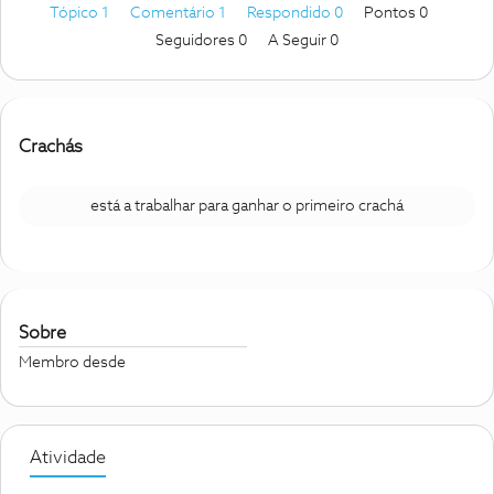
Tópico 1
Comentário 1
Respondido 0
Pontos 0
Seguidores
0
A Seguir
0
Crachás
está a trabalhar para ganhar o primeiro crachá
Sobre
Membro desde
Atividade