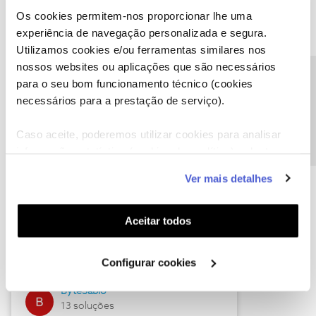
Os cookies permitem-nos proporcionar lhe uma
experiência de navegação personalizada e segura.
Utilizamos cookies e/ou ferramentas similares nos
Descubra as novidades de julho
nossos websites ou aplicações que são necessários
Precisa de ajuda?
para o seu bom funcionamento técnico (cookies
necessários para a prestação de serviço).
Caso aceite, poderemos utilizar cookies para analisar
informação estatística (cookies de analítica), adaptar
este serviço às suas preferências e apresentar-lhe
Ver mais detalhes
funcionalidades (cookies de personalização e
funcionalidade) e adaptar anúncios aos seus interesses
(cookies de publicidade personalizada). Pode gerir a
Hall of Fame de julho
Aceitar todos
utilização dos cookies clicando em "
Configurar
Guimas
Cookies
".
Configurar cookies
17 soluções
ByteSábio
13 soluções