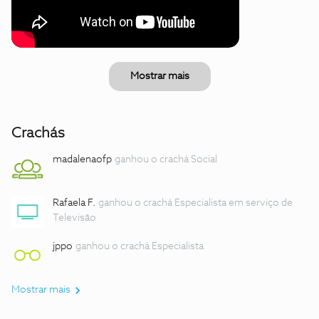
Mostrar mais
Crachás
madalenaofp
ganhou o crachá Social
Rafaela F.
ganhou o crachá Especialista em serviço de
Televisão
jppo
ganhou o crachá Especialista
Mostrar mais