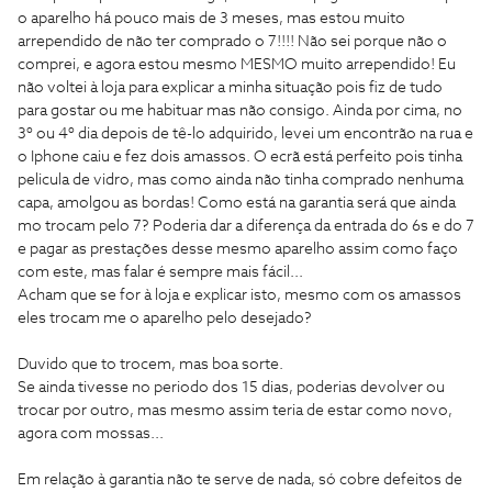
o aparelho há pouco mais de 3 meses, mas estou muito
arrependido de não ter comprado o 7!!!! Não sei porque não o
comprei, e agora estou mesmo MESMO muito arrependido! Eu
não voltei à loja para explicar a minha situação pois fiz de tudo
para gostar ou me habituar mas não consigo. Ainda por cima, no
3º ou 4º dia depois de tê-lo adquirido, levei um encontrão na rua e
o Iphone caiu e fez dois amassos. O ecrã está perfeito pois tinha
pelicula de vidro, mas como ainda não tinha comprado nenhuma
capa, amolgou as bordas! Como está na garantia será que ainda
mo trocam pelo 7? Poderia dar a diferença da entrada do 6s e do 7
e pagar as prestações desse mesmo aparelho assim como faço
com este, mas falar é sempre mais fácil...
Acham que se for à loja e explicar isto, mesmo com os amassos
eles trocam me o aparelho pelo desejado?
Duvido que to trocem, mas boa sorte.
Se ainda tivesse no periodo dos 15 dias, poderias devolver ou
trocar por outro, mas mesmo assim teria de estar como novo,
agora com mossas...
Em relação à garantia não te serve de nada, só cobre defeitos de