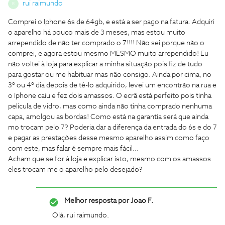
rui raimundo
R
Comprei o Iphone 6s de 64gb, e está a ser pago na fatura. Adquiri
o aparelho há pouco mais de 3 meses, mas estou muito
arrependido de não ter comprado o 7!!!! Não sei porque não o
comprei, e agora estou mesmo MESMO muito arrependido! Eu
não voltei à loja para explicar a minha situação pois fiz de tudo
para gostar ou me habituar mas não consigo. Ainda por cima, no
3º ou 4º dia depois de tê-lo adquirido, levei um encontrão na rua e
o Iphone caiu e fez dois amassos. O ecrã está perfeito pois tinha
pelicula de vidro, mas como ainda não tinha comprado nenhuma
capa, amolgou as bordas! Como está na garantia será que ainda
mo trocam pelo 7? Poderia dar a diferença da entrada do 6s e do 7
e pagar as prestações desse mesmo aparelho assim como faço
com este, mas falar é sempre mais fácil...
Acham que se for à loja e explicar isto, mesmo com os amassos
eles trocam me o aparelho pelo desejado?
Melhor resposta por
Joao F.
Olá, rui raimundo.