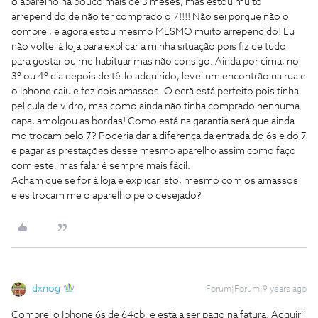
o aparelho há pouco mais de 3 meses, mas estou muito
arrependido de não ter comprado o 7!!!! Não sei porque não o
comprei, e agora estou mesmo MESMO muito arrependido! Eu
não voltei à loja para explicar a minha situação pois fiz de tudo
para gostar ou me habituar mas não consigo. Ainda por cima, no
3º ou 4º dia depois de tê-lo adquirido, levei um encontrão na rua e
o Iphone caiu e fez dois amassos. O ecrã está perfeito pois tinha
pelicula de vidro, mas como ainda não tinha comprado nenhuma
capa, amolgou as bordas! Como está na garantia será que ainda
mo trocam pelo 7? Poderia dar a diferença da entrada do 6s e do 7
e pagar as prestações desse mesmo aparelho assim como faço
com este, mas falar é sempre mais fácil.
Acham que se for à loja e explicar isto, mesmo com os amassos
eles trocam me o aparelho pelo desejado?
dxnog
Forum|Forum|9 years ago
Comprei o Iphone 6s de 64gb, e está a ser pago na fatura. Adquiri