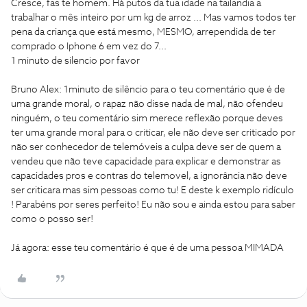
Cresce, fas te homem. Há putos da tua idade na tailandia a
trabalhar o mês inteiro por um kg de arroz ... Mas vamos todos ter
pena da criança que está mesmo, MESMO, arrependida de ter
comprado o Iphone 6 em vez do 7...
1 minuto de silencio por favor
Bruno Alex: 1minuto de silêncio para o teu comentário que é de
uma grande moral, o rapaz não disse nada de mal, não ofendeu
ninguém, o teu comentário sim merece reflexão porque deves
ter uma grande moral para o criticar, ele não deve ser criticado por
não ser conhecedor de telemóveis a culpa deve ser de quem a
vendeu que não teve capacidade para explicar e demonstrar as
capacidades pros e contras do telemovel, a ignorância não deve
ser criticara mas sim pessoas como tu! E deste k exemplo ridículo
! Parabéns por seres perfeito! Eu não sou e ainda estou para saber
como o posso ser!
Já agora: esse teu comentário é que é de uma pessoa MIMADA