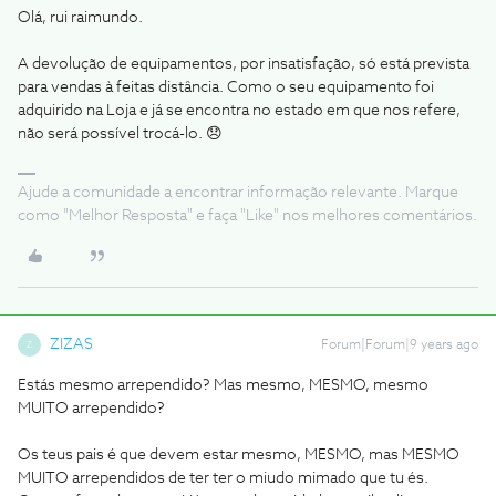
Olá, rui raimundo.
A devolução de equipamentos, por insatisfação, só está prevista
para vendas à feitas distância. Como o seu equipamento foi
adquirido na Loja e já se encontra no estado em que nos refere,
não será possível trocá-lo. 😞
Ajude a comunidade a encontrar informação relevante. Marque
como "Melhor Resposta" e faça "Like" nos melhores comentários.
ZIZAS
Forum|Forum|9 years ago
Z
Estás mesmo arrependido? Mas mesmo, MESMO, mesmo
MUITO arrependido?
Os teus pais é que devem estar mesmo, MESMO, mas MESMO
MUITO arrependidos de ter ter o miudo mimado que tu és.