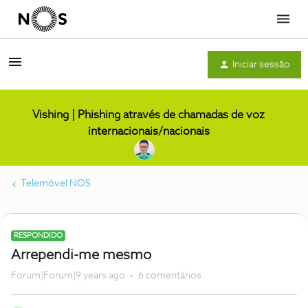
Menu
Iniciar sessão
Vishing | Phishing através de chamadas de voz
internacionais/nacionais
Telemóvel NOS
RESPONDIDO
Arrependi-me mesmo
Forum|Forum|9 years ago
6 comentários