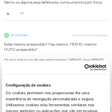
fabrico ou alguma peça defeituosa, nunca uma troca por troca.
BrunoAlex
Forum|Forum|9 years ago
B
Estás mesmo arrependido? Mas mesmo, MESMO, mesmo
MUITO arrependido?
Os teus pais é que devem estar mesmo, MESMO, mas MESMO
MUITO arrependidos de ter ter o miudo mimado que tu és.
Cresce, fas te homem. Há putos da tua idade na tailandia a
trabalhar o mês inteiro por um kg de arroz ... Mas vamos todos ter
pena da criança que está mesmo, MESMO, arrependida de ter
Configuração de cookies
comprado o Iphone 6 em vez do 7...
1 minuto de silencio por favor
Os cookies permitem-nos proporcionar lhe uma
experiência de navegação personalizada e segura.
1 pessoa gostou
Utilizamos cookies e/ou ferramentas similares nos
nossos websites ou aplicações que são necessários