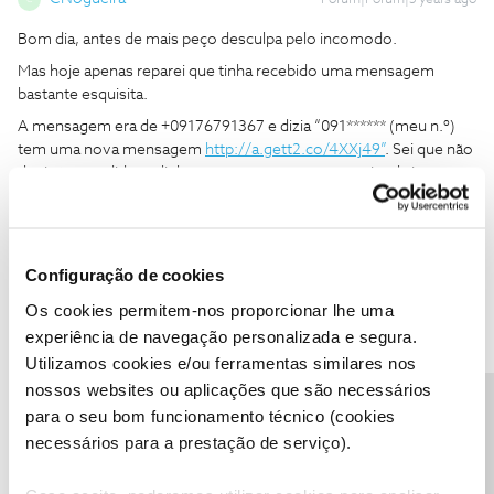
Forum|Forum|5 years ago
Bom dia, antes de mais peço desculpa pelo incomodo.
Mas hoje apenas reparei que tinha recebido uma mensagem
bastante esquisita.
A mensagem era de +09176791367 e dizia “091****** (meu n.º)
tem uma nova mensagem
http://a.gett2.co/4XXj49”
. Sei que não
devia ter acedido ao link, mas sem querer carreguei e abriu o
Google mas nem sequer abriu nenhuma pagina. Li sobre “Phising”
e agora estou bastante preocupada!
Configuração de cookies
Obrigada a quem me poder ajudar !
Os cookies permitem-nos proporcionar lhe uma
experiência de navegação personalizada e segura.
Utilizamos cookies e/ou ferramentas similares nos
nossos websites ou aplicações que são necessários
Precisa de ajuda?
para o seu bom funcionamento técnico (cookies
Mário P.
Forum|Forum|5 years ago
necessários para a prestação de serviço).
Bem-vindo ao Fórum NOS
@CNogueira
,