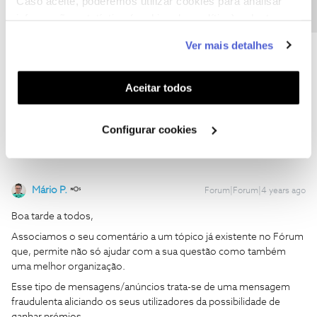
Caso aceite, poderemos utilizar cookies para analisar
Movemos o seu comentário para uma publicação mais antiga,
informação estatística (cookies de analítica), adaptar
onde pode encontrar mais informação sobre este tema.
este serviço às suas preferências e apresentar-lhe
Ver mais detalhes
Obrigado
funcionalidades (cookies de personalização e
funcionalidade) e adaptar anúncios aos seus interesses
(cookies de publicidade personalizada). Pode gerir a
Aceitar todos
Ajude a comunidade a encontrar informação relevante. Marque
utilização dos cookies clicando em "
Configurar
como "Melhor Resposta" e faça "Like" nos melhores comentários.
Cookies
".
Configurar cookies
Mário P.
Forum|Forum|4 years ago
Boa tarde a todos,
Associamos o seu comentário a um tópico já existente no Fórum
que, permite não só ajudar com a sua questão como também
uma melhor organização.
Esse tipo de mensagens/anúncios trata-se de uma mensagem
fraudulenta aliciando os seus utilizadores da possibilidade de