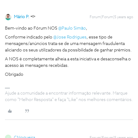
Mário P.
Forum|Forum|5 years ago
Bem-vindo ao Fórum NOS
@Paulo Simão
,
Conforme indicado pelo
@Jose Rodrigues
, esse tipo de
mensagens/anúncios trata-se de uma mensagem fraudulenta
aliciando os seus utilizadores da possibilidade de ganhar prémios.
A NOS é completamente alheia a esta iniciativa e desaconselha o
acesso às mensagens recebidas.
Obrigado
Ajude a comunidade a encontrar informação relevante. Marque
como "Melhor Resposta" e faça "Like" nos melhores comentários.
CNogueira
C