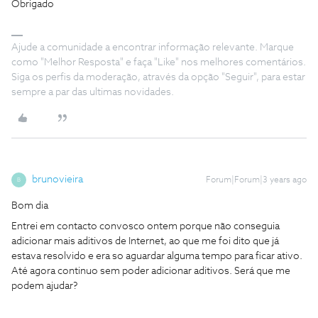
Obrigado
Ajude a comunidade a encontrar informação relevante. Marque
como "Melhor Resposta" e faça "Like" nos melhores comentários.
Siga os perfis da moderação, através da opção "Seguir", para estar
sempre a par das ultimas novidades.
brunovieira
Forum|Forum|3 years ago
B
Bom dia
Entrei em contacto convosco ontem porque não conseguia
adicionar mais aditivos de Internet, ao que me foi dito que já
estava resolvido e era so aguardar alguma tempo para ficar ativo.
Até agora continuo sem poder adicionar aditivos. Será que me
podem ajudar?