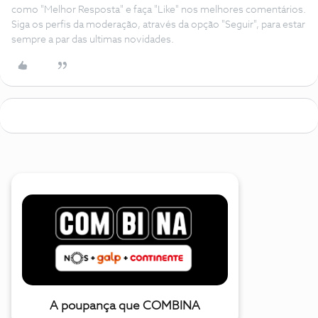
como "Melhor Resposta" e faça "Like" nos melhores comentários.
Siga os perfis da moderação, através da opção "Seguir", para estar
sempre a par das ultimas novidades.
A poupança que COMBINA