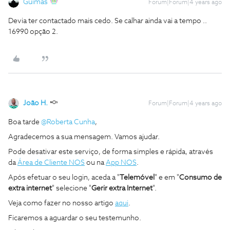
Guimas
Forum|Forum|4 years ago
Devia ter contactado mais cedo. Se calhar ainda vai a tempo ..
16990 opção 2.
João H.
Forum|Forum|4 years ago
Boa tarde
@Roberta Cunha
,
Agradecemos a sua mensagem. Vamos ajudar.
Pode desativar este serviço, de forma simples e rápida, através
da
Área de Cliente NOS
ou na
App NOS
.
Após efetuar o seu login, aceda a "
Telemóvel
" e em "
Consumo de
extra internet
" selecione "
Gerir extra Internet
".
Veja como fazer no nosso artigo
aqui
.
Ficaremos a aguardar o seu testemunho.