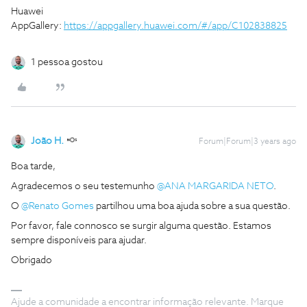
Huawei
AppGallery:
https://appgallery.huawei.com/#/app/C102838825
1 pessoa gostou
João H.
Forum|Forum|3 years ago
Boa tarde,
Agradecemos o seu testemunho
@ANA MARGARIDA NETO
.
O
@Renato Gomes
partilhou uma boa ajuda sobre a sua questão.
Por favor, fale connosco se surgir alguma questão. Estamos
sempre disponíveis para ajudar.
Obrigado
Ajude a comunidade a encontrar informação relevante. Marque