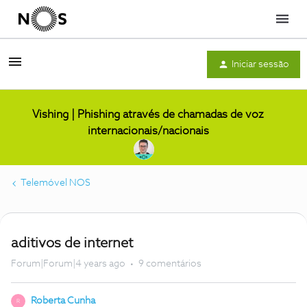
Menu
Iniciar sessão
Vishing | Phishing através de chamadas de voz
internacionais/nacionais
Telemóvel NOS
aditivos de internet
Forum|Forum|4 years ago
9 comentários
Roberta Cunha
R