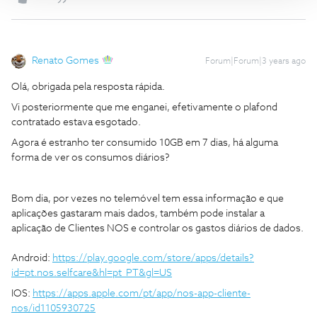
Renato Gomes
Forum|Forum|3 years ago
Olá, obrigada pela resposta rápida.
Vi posteriormente que me enganei, efetivamente o plafond
contratado estava esgotado.
Agora é estranho ter consumido 10GB em 7 dias, há alguma
forma de ver os consumos diários?
Bom dia, por vezes no telemóvel tem essa informação e que
aplicações gastaram mais dados, também pode instalar a
aplicação de Clientes NOS e controlar os gastos diários de dados.
Android:
https://play.google.com/store/apps/details?
id=pt.nos.selfcare&hl=pt_PT&gl=US
IOS:
https://apps.apple.com/pt/app/nos-app-cliente-
nos/id1105930725