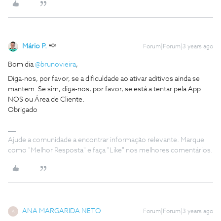
Mário P.
Forum|Forum|3 years ago
Bom dia
@brunovieira
,
Diga-nos, por favor, se a dificuldade ao ativar aditivos ainda se
mantem. Se sim, diga-nos, por favor, se está a tentar pela App
NOS ou Área de Cliente.
Obrigado
Ajude a comunidade a encontrar informação relevante. Marque
como "Melhor Resposta" e faça "Like" nos melhores comentários.
ANA MARGARIDA NETO
Forum|Forum|3 years ago
A