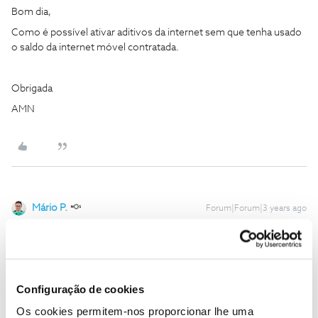
Bom dia,
Como é possível ativar aditivos da internet sem que tenha usado
o saldo da internet móvel contratada.
Obrigada
AMN
Mário P.
Forum|Forum|3 years ago
Bom dia
@ANA MARGARIDA NETO
, seja bem-vinda ao Fórum
NOS.
Detalhe-nos, por favor, a sua questão para conseguirmos ajudar.
Apenas é ativo um extra de internet, caso esgote o plafond
Configuração de cookies
contratado e tente aceder à internet com os dados móveis para
Os cookies permitem-nos proporcionar lhe uma
não ficar prejudicada quando tenta utilizar o serviço de internet.