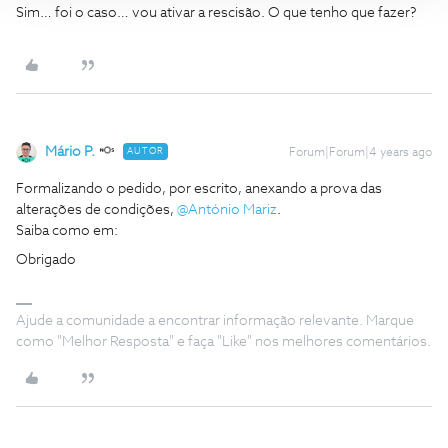
Sim… foi o caso… vou ativar a rescisão. O que tenho que fazer?
Mário P.
AUTOR
Forum|Forum|4 years ago
Formalizando o pedido, por escrito, anexando a prova das
alterações de condições,
@António Mariz
.
Saiba como em:
Obrigado
Ajude a comunidade a encontrar informação relevante. Marque
como "Melhor Resposta" e faça "Like" nos melhores comentários.