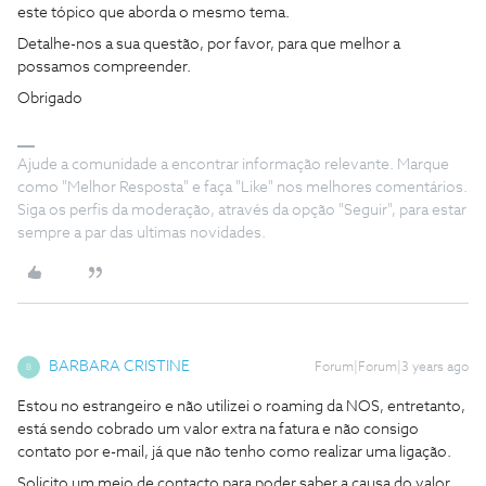
este tópico que aborda o mesmo tema.
Detalhe-nos a sua questão, por favor, para que melhor a
possamos compreender.
Obrigado
Ajude a comunidade a encontrar informação relevante. Marque
como "Melhor Resposta" e faça "Like" nos melhores comentários.
Siga os perfis da moderação, através da opção "Seguir", para estar
sempre a par das ultimas novidades.
BARBARA CRISTINE
Forum|Forum|3 years ago
B
Estou no estrangeiro e não utilizei o roaming da NOS, entretanto,
está sendo cobrado um valor extra na fatura e não consigo
contato por e-mail, já que não tenho como realizar uma ligação.
Solicito um meio de contacto para poder saber a causa do valor