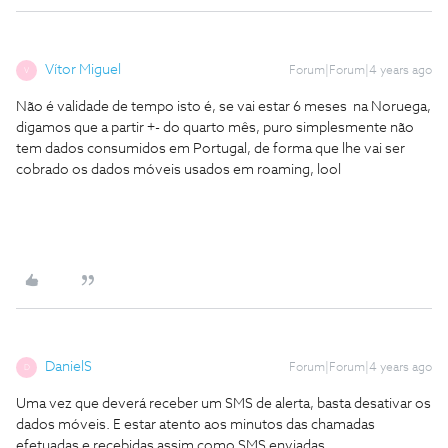
Vítor Miguel
Forum|Forum|4 years ago
V
Não é validade de tempo isto é, se vai estar 6 meses na Noruega,
digamos que a partir +- do quarto mês, puro simplesmente não
tem dados consumidos em Portugal, de forma que lhe vai ser
cobrado os dados móveis usados em roaming, lool
DanielS
Forum|Forum|4 years ago
D
Uma vez que deverá receber um SMS de alerta, basta desativar os
dados móveis. E estar atento aos minutos das chamadas
efetuadas e recebidas assim como SMS enviadas.