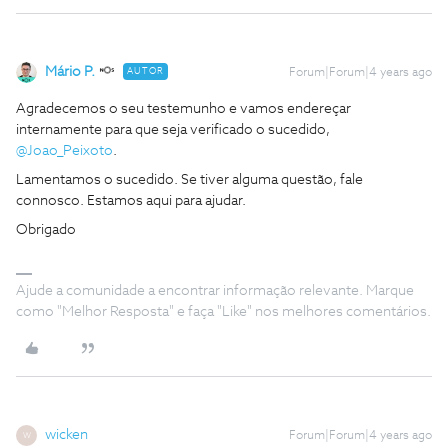
Mário P.
AUTOR
Forum|Forum|4 years ago
Agradecemos o seu testemunho e vamos endereçar
internamente para que seja verificado o sucedido,
@Joao_Peixoto
.
Lamentamos o sucedido. Se tiver alguma questão, fale
connosco. Estamos aqui para ajudar.
Obrigado
Ajude a comunidade a encontrar informação relevante. Marque
como "Melhor Resposta" e faça "Like" nos melhores comentários.
wicken
Forum|Forum|4 years ago
W