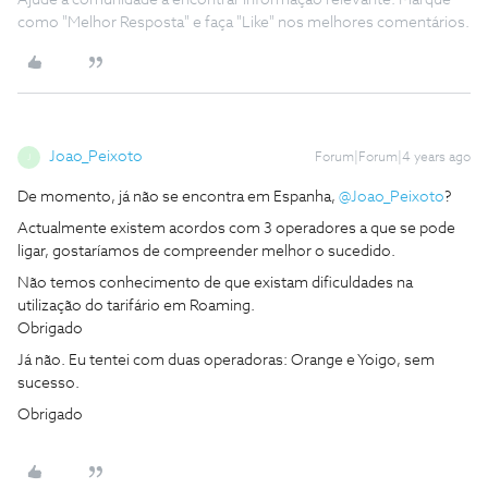
Ajude a comunidade a encontrar informação relevante. Marque
como "Melhor Resposta" e faça "Like" nos melhores comentários.
Joao_Peixoto
Forum|Forum|4 years ago
J
De momento, já não se encontra em Espanha,
@Joao_Peixoto
?
Actualmente existem acordos com 3 operadores a que se pode
ligar, gostaríamos de compreender melhor o sucedido.
Não temos conhecimento de que existam dificuldades na
utilização do tarifário em Roaming.
Obrigado
Já não. Eu tentei com duas operadoras: Orange e Yoigo, sem
sucesso.
Obrigado