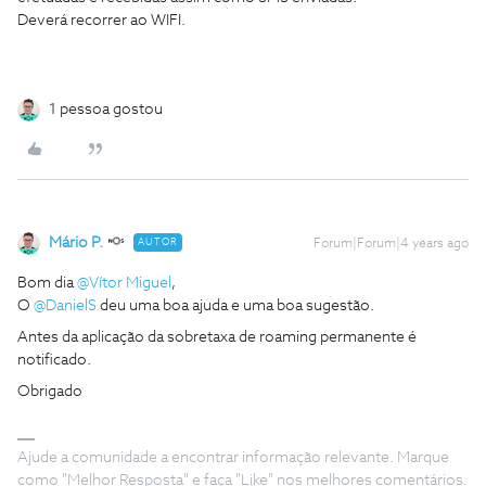
Deverá recorrer ao WIFI.
1 pessoa gostou
Mário P.
AUTOR
Forum|Forum|4 years ago
Bom dia
@Vítor Miguel
,
O
@DanielS
deu uma boa ajuda e uma boa sugestão.
Antes da aplicação da sobretaxa de roaming permanente é
notificado.
Obrigado
Ajude a comunidade a encontrar informação relevante. Marque
como "Melhor Resposta" e faça "Like" nos melhores comentários.