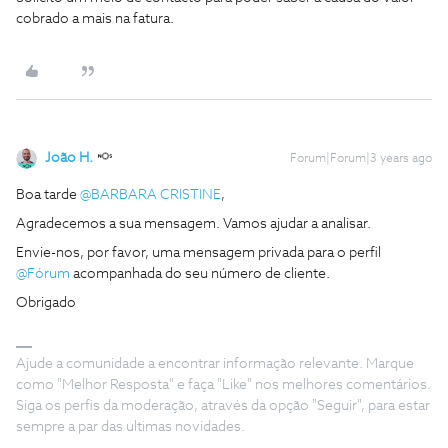
cobrado a mais na fatura.
João H.
Forum|Forum|3 years ago
Boa tarde
@BARBARA CRISTINE
,
Agradecemos a sua mensagem. Vamos ajudar a analisar.
Envie-nos, por favor, uma mensagem privada para o perfil
@Fórum
acompanhada do seu número de cliente.
Obrigado
Ajude a comunidade a encontrar informação relevante. Marque
como "Melhor Resposta" e faça "Like" nos melhores comentários.
Siga os perfis da moderação, através da opção "Seguir", para estar
sempre a par das ultimas novidades.