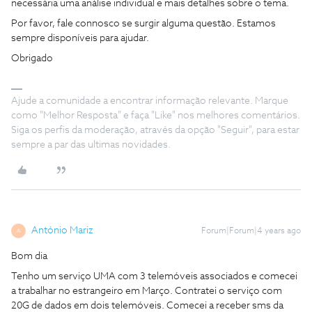
necessária uma análise individual e mais detalhes sobre o tema.
Por favor, fale connosco se surgir alguma questão. Estamos
sempre disponíveis para ajudar.
Obrigado
Ajude a comunidade a encontrar informação relevante. Marque
como "Melhor Resposta" e faça "Like" nos melhores comentários.
Siga os perfis da moderação, através da opção "Seguir", para estar
sempre a par das ultimas novidades.
António Mariz
Forum|Forum|4 years ago
A
Bom dia
Tenho um serviço UMA com 3 telemóveis associados e comecei
a trabalhar no estrangeiro em Março. Contratei o serviço com
20G de dados em dois telemóveis. Comecei a receber sms da