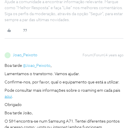
Ajude a comunidade a encontrar informação relevante. Marque
como "Melhor Resposta" e faça "Like" nos melhores comentários.
Siga os perfis da moderação, através da opção "Seguir", para estar
sempre a par das ultimas novidades.
Joao_Peixoto
Forum|Forum|4 years ago
J
Boa tarde
@Joao_Peixoto
,
Lamentamos o transtorno. Vamos ajudar.
Confirme-nos, por favor, qual o equipamento que está a utilizar.
Pode consultar mais informações sobre o roaming em cada pais
aqui
.
Obrigado
Boa tarde João,
O SIM encontra-se num Samsung A71. Tentei diferentes pontos
de acesso como:
umts
ou
internet
(ambos funcionam