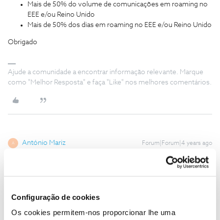
Mais de 50% do volume de comunicações em roaming no
EEE e/ou Reino Unido
Mais de 50% dos dias em roaming no EEE e/ou Reino Unido
Obrigado
Ajude a comunidade a encontrar informação relevante. Marque
como "Melhor Resposta" e faça "Like" nos melhores comentários.
António Mariz
Forum|Forum|4 years ago
A
OK… tenho direito se pagar mais, coisa que quando me
venderam o pacote não me referiram, apenas referem o trafego a
que temos direito em rooming sem referir mais nada…
Já agora, o facto de estar a trabalhar no estrangeiro é motivo para
Configuração de cookies
rescindir o contrato… certo?
Os cookies permitem-nos proporcionar lhe uma