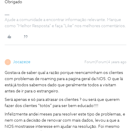
Obrigado
Ajude a comunidade a encontrar informação relevante. Marque
como "Melhor Resposta" e faça "Like" nos melhores comentários.
Jocazeze
Forum|Forum|4 years ago
J
Gostava de saber qual a razão porque reencaminham os clientes
com problemas de roaming para a pagina geral da NOS. O que lá
está já todos sabemos dado que geralmente todos a visitam
antes de ir para o estrangeiro.
Será apenas e só para atrasar os clientes ? ou será que querem
fazer dos clientes “totós” para ser bem educado!!!!
Infelizmente andei meses para resolver este tipo de problemas, e
nem com a decisão de renovar com mais dados, levou a que a
NOS mostrasse interesse em ajudar na resolução. Foi mesmo