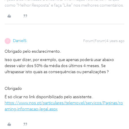
como "Melhor Resposta" e faça "Like" nos melhores comentários.
DanielS
Forum|Forum|4 years ago
D
Obrigado pelo esclarecimento.
Isso quer dizer, por exemplo, que apenas poderá usar abaixo
desse valor dos 50% da média dos últimos 4 meses. Se
ultrapassar isto quais as consequências ou penalizações ?
Obrigado
É só clicar no link disponibilizado pelo assistente.
https://www.nos.pt/particulares/telemovel/servicos/Paginas/ro
aming-informacao-legal.aspx