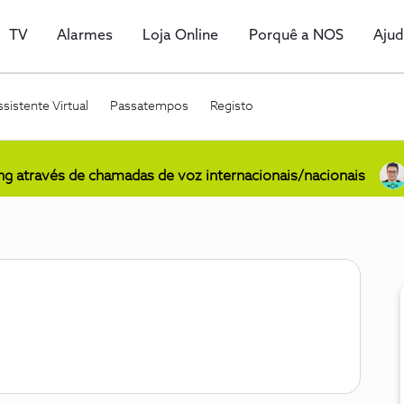
TV
Alarmes
Loja Online
Porquê a NOS
Aju
sistente Virtual
Passatempos
Registo
ing através de chamadas de voz internacionais/nacionais