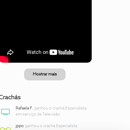
Mostrar mais
Crachás
Rafaela F.
ganhou o crachá Especialista
em serviço de Televisão
jppo
ganhou o crachá Especialista