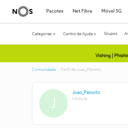
Pacotes
Net Fibra
Móvel 5G
Grupos
As
Categorias
Centro de Ajuda
Vishing | Phish
Comunidade
Perfil de Joao_Peixoto
Joao_Peixoto
J
Kilobyte