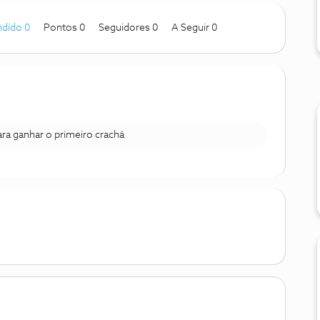
dido 0
Pontos 0
Seguidores
0
A Seguir
0
para ganhar o primeiro crachá