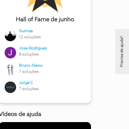
Hall of Fame de junho
Guimas
12 soluções
Precisa de ajuda?
Jose Rodrigues
8 soluções
Bruno Aleixo
7 soluções
Jorge C
7 soluções
Vídeos de ajuda