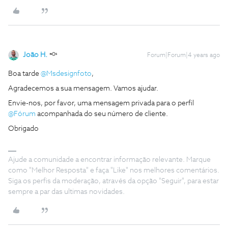
João H.
Forum|Forum|4 years ago
Boa tarde
@Msdesignfoto
,
Agradecemos a sua mensagem. Vamos ajudar.
Envie-nos, por favor, uma mensagem privada para o perfil
@Fórum
acompanhada do seu número de cliente.
Obrigado
Ajude a comunidade a encontrar informação relevante. Marque
como "Melhor Resposta" e faça "Like" nos melhores comentários.
Siga os perfis da moderação, através da opção "Seguir", para estar
sempre a par das ultimas novidades.