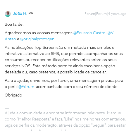
João H.
Forum|Forum|4 years ago
Boa tarde,
Agradecemos as vossas mensagens
@Eduardo Castro
,
@V
Antao
e
@originalprotogen
.
As notificações Top-Screen são um método mais simples e
interativo, alternativo ao SMS, que permite acompanhar os seus
consumos ou receber notificações relevantes sobre os seus
serviços NOS. Este método permite ainda escolher a opção
desejada ou, caso pretenda, a possibilidade de cancelar.
Para o ajudar, envie-nos, por favor, uma mensagem privada para
o perfil
@Fórum
acompanhado com o seu número de cliente.
Obrigado
Ajude a comunidade a encontrar informação relevante. Marque
como "Melhor Resposta" e faça "Like" nos melhores comentários.
Siga os perfis da moderação, através da opção "Seguir", para estar