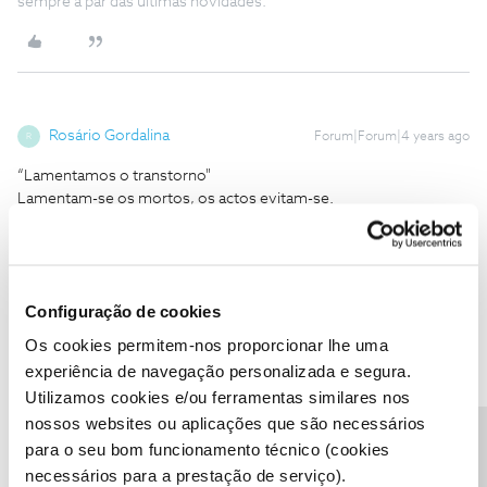
sempre a par das ultimas novidades.
Rosário Gordalina
Forum|Forum|4 years ago
R
“Lamentamos o transtorno"
Lamentam-se os mortos, os actos evitam-se.
Estava na minha app de homebanking e esta notificação fez-me
reiniciar todo o processo do 0. Mas podia ter corrido pior, podia
ter feito uma transferência equívoca, uma subscrição etc..
Configuração de cookies
Tal como muitos utilizadores aqui, gostaria de desactivar este não
Os cookies permitem-nos proporcionar lhe uma
serviço.
experiência de navegação personalizada e segura.
Utilizamos cookies e/ou ferramentas similares nos
2 pessoas gostaram
nossos websites ou aplicações que são necessários
D
M
para o seu bom funcionamento técnico (cookies
necessários para a prestação de serviço).