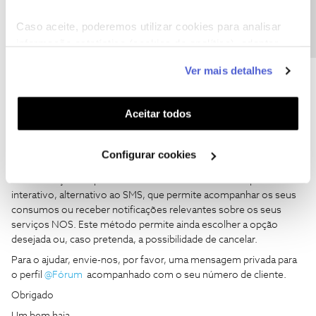
Precisa de ajuda?
Caso aceite, poderemos utilizar cookies para analisar
informação estatística (cookies de analítica), adaptar
Bruno Aleixo
Forum|Forum|4 years ago
este serviço às suas preferências e apresentar-lhe
Calma
@Rosário Gordalina
, pra fazer transferências bancárias tem
Ver mais detalhes
funcionalidades (cookies de personalização e
sempre que autenticar novamente….
funcionalidade) e adaptar anúncios aos seus interesses
em resposta ao seu pedido, faça como o moderador disse acima:
(cookies de publicidade personalizada). Pode gerir a
Aceitar todos
Boa tarde,
utilização dos cookies clicando em "
Configurar
Cookies
".
Agradecemos as vossas mensagens
@Eduardo Castro
,
@V
Configurar cookies
Antao
e
@originalprotogen
.
As notificações Top-Screen são um método mais simples e
interativo, alternativo ao SMS, que permite acompanhar os seus
consumos ou receber notificações relevantes sobre os seus
serviços NOS. Este método permite ainda escolher a opção
desejada ou, caso pretenda, a possibilidade de cancelar.
Para o ajudar, envie-nos, por favor, uma mensagem privada para
o perfil
@Fórum
acompanhado com o seu número de cliente.
Obrigado