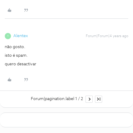
Alentex
Forum|Forum|4 years ago
A
não gosto.
isto é spam.
quero desactivar
Forum|pagination.label 1 / 2