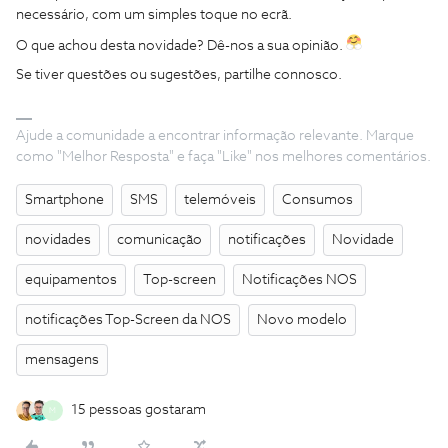
necessário, com um simples toque no ecrã.
O que achou desta novidade? Dê-nos a sua opinião.
Se tiver questões ou sugestões, partilhe connosco.
Ajude a comunidade a encontrar informação relevante. Marque
como "Melhor Resposta" e faça "Like" nos melhores comentários.
Smartphone
SMS
telemóveis
Consumos
novidades
comunicação
notificações
Novidade
equipamentos
Top-screen
Notificações NOS
notificações Top-Screen da NOS
Novo modelo
mensagens
15 pessoas gostaram
M