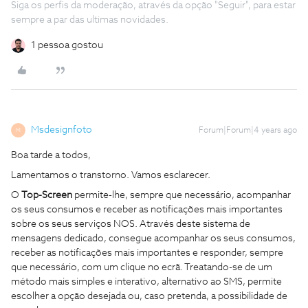
Siga os perfis da moderação, através da opção "Seguir", para estar
sempre a par das ultimas novidades.
1 pessoa gostou
Msdesignfoto
Forum|Forum|4 years ago
M
Boa tarde a todos,
Lamentamos o transtorno. Vamos esclarecer.
O
Top-Screen
permite-lhe, sempre que necessário, acompanhar
os seus consumos e receber as notificações mais importantes
sobre os seus serviços NOS. Através deste sistema de
mensagens dedicado, consegue acompanhar os seus consumos,
receber as notificações mais importantes e responder, sempre
que necessário, com um clique no ecrã. Treatando-se de um
método mais simples e interativo, alternativo ao SMS, permite
escolher a opção desejada ou, caso pretenda, a possibilidade de