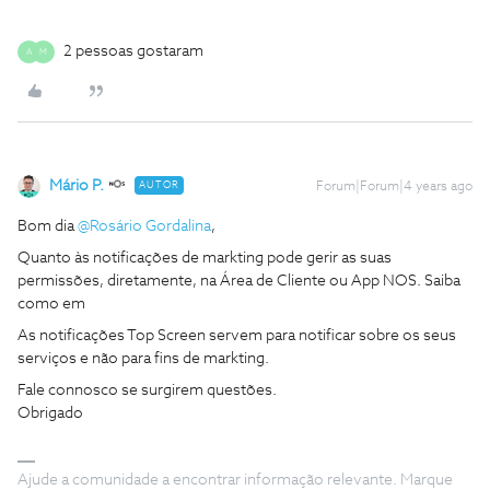
2 pessoas gostaram
A
M
Mário P.
AUTOR
Forum|Forum|4 years ago
Bom dia
@Rosário Gordalina
,
Quanto às notificações de markting pode gerir as suas
permissões, diretamente, na Área de Cliente ou App NOS. Saiba
como em
As notificações Top Screen servem para notificar sobre os seus
serviços e não para fins de markting.
Fale connosco se surgirem questões.
Obrigado
Ajude a comunidade a encontrar informação relevante. Marque