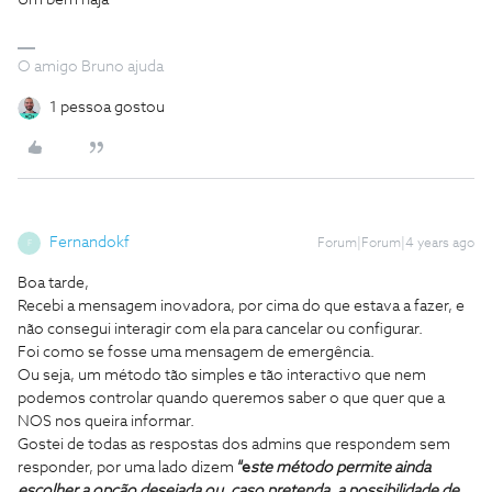
Um bem haja
O amigo Bruno ajuda
1 pessoa gostou
Fernandokf
Forum|Forum|4 years ago
F
Boa tarde,
Recebi a mensagem inovadora, por cima do que estava a fazer, e
não consegui interagir com ela para cancelar ou configurar.
Foi como se fosse uma mensagem de emergência.
Ou seja, um método tão simples e tão interactivo que nem
podemos controlar quando queremos saber o que quer que a
NOS nos queira informar.
Gostei de todas as respostas dos admins que respondem sem
responder, por uma lado dizem
“e
ste método permite ainda
escolher a opção desejada ou, caso pretenda, a possibilidade de