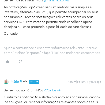
Bem-vinda ao Fórum NOS
@Mariana.G.Silva
,
As notificações Top-Screen são um método mais simples e
interativo, alternativo ao SMS, que permite acompanhar os seus
consumos ou receber notificações relevantes sobre os seus
serviços NOS. Este método permite ainda escolher a opção
desejada ou, caso pretenda, a possibilidade de cancelar/sair.
Obrigado
Ajude a comunidade a encontrar informação relevante. Marque
como "Melhor Resposta" e faça "Like" nos melhores comentários.
Mário P.
AUTOR
Forum|Forum|4 years ago
Bem-vindo ao Fórum NOS
@Carlos94
,
O intuito da notificação é alertá-lo quanto aos consumos, dando-
lhe soluções, ou receber informações relevantes sobre os seus