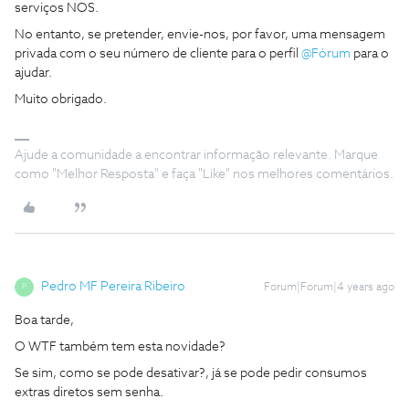
serviços NOS.
No entanto, se pretender, envie-nos, por favor, uma mensagem
privada com o seu número de cliente para o perfil
@Fórum
para o
ajudar.
Muito obrigado.
Ajude a comunidade a encontrar informação relevante. Marque
como "Melhor Resposta" e faça "Like" nos melhores comentários.
Pedro MF Pereira Ribeiro
Forum|Forum|4 years ago
P
Boa tarde,
O WTF também tem esta novidade?
Se sim, como se pode desativar?, já se pode pedir consumos
extras diretos sem senha.