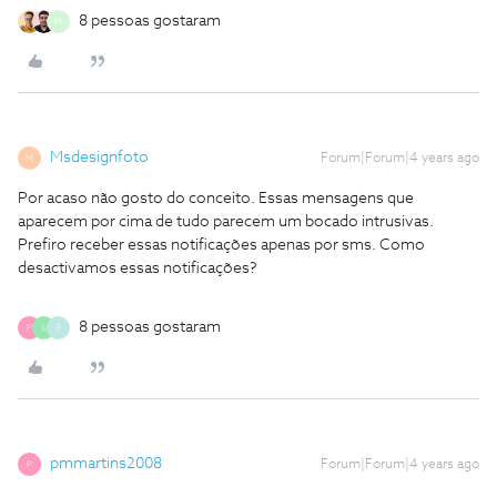
8 pessoas gostaram
M
Msdesignfoto
Forum|Forum|4 years ago
M
Por acaso não gosto do conceito. Essas mensagens que
aparecem por cima de tudo parecem um bocado intrusivas.
Prefiro receber essas notificações apenas por sms. Como
desactivamos essas notificações?
8 pessoas gostaram
P
L
F
pmmartins2008
Forum|Forum|4 years ago
P