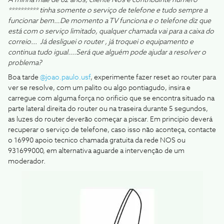
A minha mãe de 82 anos, cliente Nos e contribuinte número
********** tinha somente o serviço de telefone e tudo sempre a
funcionar bem…De
momento a TV funciona e o telefone diz que
está com o serviço limitado, qualquer chamada vai para a caixa do
correio...
Já desliguei o router , já troquei o equipamento e
continua tudo igual....
Será que alguém pode ajudar a resolver o
problema?
Boa tarde ​
@joao.paulo.usf
, experimente fazer reset ao router para
ver se resolve, com um palito ou algo pontiagudo, insira e
carregue com alguma força no orificio que se encontra situado na
parte lateral direita do router ou na traseira durante 5 segundos,
as luzes do router deverão começar a piscar. Em principio deverá
recuperar o serviço de telefone, caso isso não aconteça, contacte
o 16990 apoio tecnico chamada gratuita da rede NOS ou
931699000, em alternativa aguarde a intervenção de um
moderador.