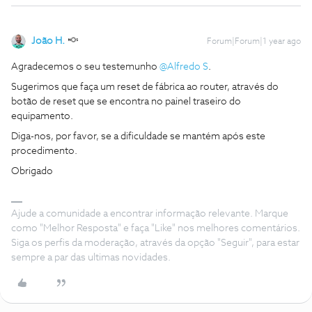
João H.
Forum|Forum|1 year ago
Agradecemos o seu testemunho ​
@Alfredo S
.
Sugerimos que faça um reset de fábrica ao router, através do
botão de reset que se encontra no painel traseiro do
equipamento.
Diga-nos, por favor, se a dificuldade se mantém após este
procedimento.
Obrigado
Ajude a comunidade a encontrar informação relevante. Marque
como "Melhor Resposta" e faça "Like" nos melhores comentários.
Siga os perfis da moderação, através da opção "Seguir", para estar
sempre a par das ultimas novidades.