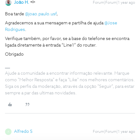
João H.
Forum|Forum|1 year ago
Boa tarde ​
@joao.paulo.usf
,
Agradecemos a sua mensagem e partilha ​de ajuda
@Jose
Rodrigues
.
Verifique também, por favor, se a base do telefone se encontra
ligada diretamente à entrada “Line1” do router.
Obrigado
Ajude a comunidade a encontrar informação relevante. Marque
como "Melhor Resposta" e faça "Like" nos melhores comentários.
Siga os perfis da moderação, através da opção "Seguir", para estar
sempre a par das ultimas novidades.
Alfredo S
Forum|Forum|1 year ago
A