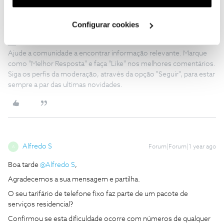
utilização dos cookies clicando em "
Configurar
Obrigado
Cookies
".
Configurar cookies
Ajude a comunidade a encontrar informação relevante. Marque
como "Melhor Resposta" e faça "Like" nos melhores comentários.
Siga os perfis da moderação, através da opção "Seguir", para estar
sempre a par das ultimas novidades.
Alfredo S
Forum|Forum|1 year ago
A
Boa tarde ​
@Alfredo S
,
Agradecemos a sua mensagem e partilha.
O seu tarifário de telefone fixo faz parte de um pacote de
serviços residencial?
Confirmou se esta dificuldade ocorre com números de qualquer