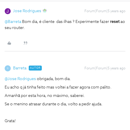
Jose Rodrigues
Forum|Forum|5 years ago
@Barreta
Bom dia, é cliente das ilhas ? Experimente fazer
reset
ao
seu router.
Barreta
AUTOR
Forum|Forum|5 years ago
B
@Jose Rodrigues
obrigada, bom dia.
Eu acho q já tinha feito mas voltei a fazer agora com palito.
Amanhã por esta hora, no máximo, saberei.
Se o menino atrasar durante o dia, volto a pedir ajuda.
Grata!