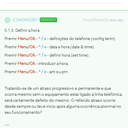
C24XXXX201
RESPOSTA
Forum|Forum|5 years ago
C
5.1.3. Definir a hora
Premir
Menu/Ok
-
^ / v
- definições do telefone (config term).
Premir
Menu/Ok
-
^ / v
- data e hora (date & time).
Premir
Menu/Ok
-
^ / v
- definir hora (set time).
Premir
Menu/Ok
- introduzir a hora.
Premir
Menu/Ok
-
^ / v
- am ou pm
Tratando-se de um atraso progressivo e permanente e que
ocorra mesmo sem o equipamento estar ligado à linha telefónica,
será certamente defeito do mesmo. O referido atraso ocorre
desde sempre ou teve inicio após alguma ocorrência anormal no
seu funcionamento?