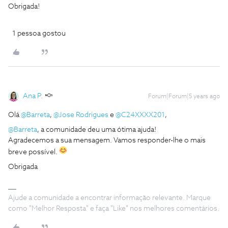
Obrigada!
1 pessoa gostou
Ana P.
Forum|Forum|5 years ago
Olá
@Barreta
,
@Jose Rodrigues
e
@C24XXXX201
,
@Barreta
, a comunidade deu uma ótima ajuda!
Agradecemos a sua mensagem. Vamos responder-lhe o mais
breve possível.
Obrigada
Ajude a comunidade a encontrar informação relevante. Marque
como "Melhor Resposta" e faça "Like" nos melhores comentários.