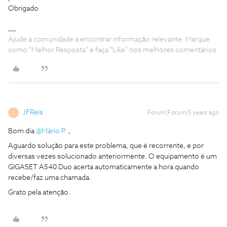
Obrigado
Ajude a comunidade a encontrar informação relevante. Marque
como "Melhor Resposta" e faça "Like" nos melhores comentários.
JFReis
Forum|Forum|5 years ago
J
Bom dia
@Mário P.
,
Aguardo solução para este problema, que é recorrente, e por
diversas vezes solucionado anteriormente. O equipamento é um
GIGASET A540 Duo acerta automaticamente a hora quando
recebe/faz uma chamada.
Grato pela atenção.