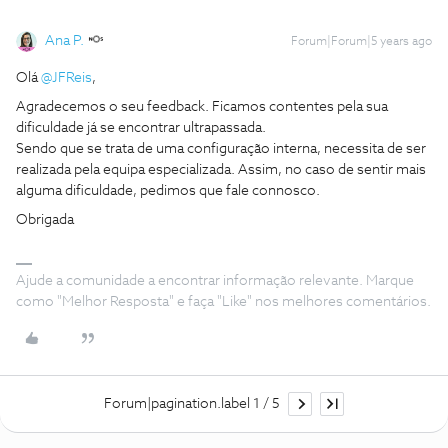
Ana P.
Forum|Forum|5 years ago
Olá
@JFReis
,
Agradecemos o seu feedback. Ficamos contentes pela sua
dificuldade já se encontrar ultrapassada.
Sendo que se trata de uma configuração interna, necessita de ser
realizada pela equipa especializada. Assim, no caso de sentir mais
alguma dificuldade, pedimos que fale connosco.
Obrigada
Ajude a comunidade a encontrar informação relevante. Marque
como "Melhor Resposta" e faça "Like" nos melhores comentários.
Forum|pagination.label 1 / 5