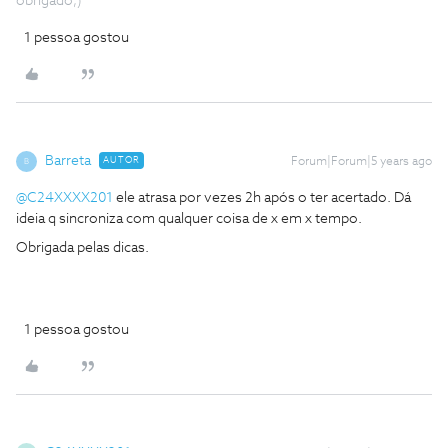
obrigado;)
1 pessoa gostou
Barreta
AUTOR
Forum|Forum|5 years ago
B
@C24XXXX201
ele atrasa por vezes 2h após o ter acertado. Dá
ideia q sincroniza com qualquer coisa de x em x tempo.
Obrigada pelas dicas.
1 pessoa gostou