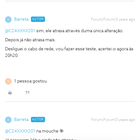
Barreta
AUTOR
Forum|Forum|5 years ago
B
@C24XXXX201
sim, ele atrasa através duma única alteração.
Depois já não atrasa mais.
Desliguei o cabo de rede, vou fazer esse teste, acertei-o agora às
20h20.
1 pessoa gostou
N
Barreta
AUTOR
Forum|Forum|5 years ago
B
@C24XXXX201
na mouche 🎯