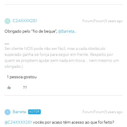
C24XXXX201
Forum|Forum|5 years ago
C
Obrigado pelo “fio de beque”,
@Barreta
.
Ser cliente NOS pode não ser fácil, mas a cada obstáculo
superado ganha-se força para seguir em frente. Respeito por
quem se propõem ajudar sem nada em troca... nem mesmo um
obrigado;)
1 pessoa gostou
Barreta
AUTOR
Forum|Forum|5 years ago
B
@C24XXXX201
vocês por acaso têm acesso ao que foi feito?