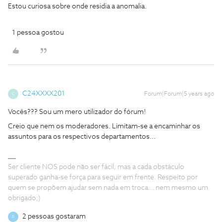
Estou curiosa sobre onde residia a anomalia.
1 pessoa gostou
C24XXXX201
Forum|Forum|5 years ago
C
Vocês??? Sou um mero utilizador do fórum!
Creio que nem os moderadores. Limitam-se a encaminhar os
assuntos para os respectivos departamentos...
Ser cliente NOS pode não ser fácil, mas a cada obstáculo
superado ganha-se força para seguir em frente. Respeito por
quem se propõem ajudar sem nada em troca... nem mesmo um
obrigado;)
2 pessoas gostaram
B