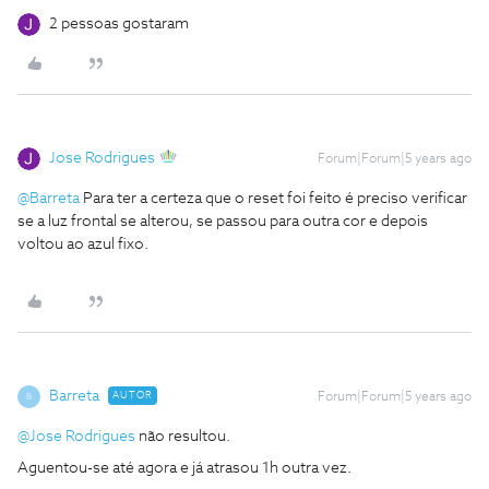
2 pessoas gostaram
Jose Rodrigues
Forum|Forum|5 years ago
@Barreta
Para ter a certeza que o reset foi feito é preciso verificar
se a luz frontal se alterou, se passou para outra cor e depois
voltou ao azul fixo.
Barreta
AUTOR
Forum|Forum|5 years ago
B
@Jose Rodrigues
não resultou.
Aguentou-se até agora e já atrasou 1h outra vez.