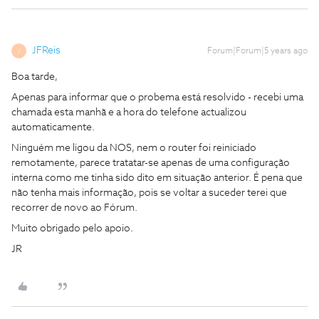
JFReis
Forum|Forum|5 years ago
J
Boa tarde,
Apenas para informar que o probema está resolvido - recebi uma
chamada esta manhã e a hora do telefone actualizou
automaticamente.
Ninguém me ligou da NOS, nem o router foi reiniciado
remotamente, parece tratatar-se apenas de uma configuração
interna como me tinha sido dito em situação anterior. É pena que
não tenha mais informação, pois se voltar a suceder terei que
recorrer de novo ao Fórum.
Muito obrigado pelo apoio.
JR