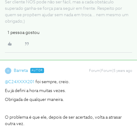
Ser cliente NOS pode não ser fácil, mas a cada obstáculo
superado ganha-se força para seguir em frente. Respeito por
quem se propõem ajudar sem nada em troca... nem mesmo um
obrigado;)
1 pessoa gostou
Barreta
AUTOR
Forum|Forum|5 years ago
B
@C24XXXX201
foi sempre, creio.
Eu já defini a hora muitas vezes.
Obrigada de qualquer maneira.
O problema é que ele, depois de ser acertado, volta a atrasar
outra vez.