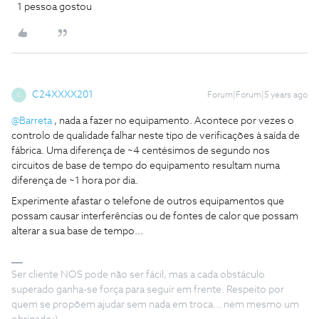
1 pessoa gostou
C24XXXX201
Forum|Forum|5 years ago
C
@Barreta
, nada a fazer no equipamento. Acontece por vezes o
controlo de qualidade falhar neste tipo de verificações à saída de
fábrica. Uma diferença de ~4 centésimos de segundo nos
circuitos de base de tempo do equipamento resultam numa
diferença de ~1 hora por dia.
Experimente afastar o telefone de outros equipamentos que
possam causar interferências ou de fontes de calor que possam
alterar a sua base de tempo...
Ser cliente NOS pode não ser fácil, mas a cada obstáculo
superado ganha-se força para seguir em frente. Respeito por
quem se propõem ajudar sem nada em troca... nem mesmo um