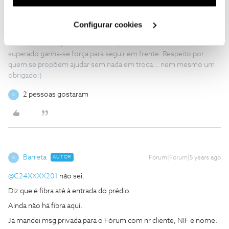
utilização dos cookies clicando em "
Configurar
Cookies
".
Configurar cookies
Ser cliente NOS pode não ser fácil, mas a cada obstáculo
superado ganha-se força para seguir em frente. Respeito por
quem se propõem ajudar sem nada em troca... nem mesmo um
obrigado;)
2 pessoas gostaram
B
Barreta
AUTOR
Forum|Forum|5 years ago
B
@C24XXXX201
não sei.
Diz que é fibra até à entrada do prédio.
Ainda não há fibra aqui.
Já mandei msg privada para o Fórum com nr cliente, NIF e nome.