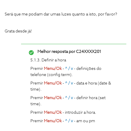
Será que me podiam dar umas luzes quanto a isto, por favor?
Grata desde já!
Melhor resposta por
C24XXXX201
5.1.3. Definir a hora
Premir
Menu/Ok
-
^ / v
- definições do
telefone (config term).
Premir
Menu/Ok
-
^ / v
- data e hora (date &
time).
Premir
Menu/Ok
-
^ / v
- definir hora (set
time).
Premir
Menu/Ok
- introduzir a hora.
Premir
Menu/Ok
-
^ / v
- am ou pm