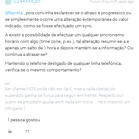
C24XXXX201
Forum|Forum|5 years ago
C
@Barreta
, pois convinha esclarecer se o atraso é progressivo ou
se simplesmente ocorre uma alteração extemporânea do valor
indicado, como se fosse efectuado um sync.
A existir a possibilidade de efectuar um qualquer sincronismo
horário com algo (time zone, p.ex.), tal alteração resumir-se-a a
apenas um salto de 1 hora e depois mantém-se a informação? Ou
continua a atrasar-se?
Mantendo o telefone desligado de qualquer linha telefónica,
verifica-se o mesmo comportamento?
Ser cliente NOS pode não ser fácil, mas a cada obstáculo
superado ganha-se força para seguir em frente. Respeito por
quem se propõem ajudar sem nada em troca... nem mesmo um
obrigado;)
1 pessoa gostou