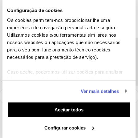
Configuração de cookies
Jose Rodrigues
Forum|Forum|6 years ago
Os cookies permitem-nos proporcionar lhe uma
Bom dia !eu tenho telefone fixo mas com desvio de chamadas
experiência de navegação personalizada e segura.
para o móvel isso tem custos ?por exemplo se alguém me liga
Utilizamos cookies e/ou ferramentas similares nos
estou a pagar?agradeço resposta obrigado
nossos websites ou aplicações que são necessários
Bom dia, se tem reencaminhamento de chamadas para o
Precisa de ajuda?
para o seu bom funcionamento técnico (cookies
telemóvel, o custo será o de uma chamada feita do seu telefone
necessários para a prestação de serviço).
fixo para um telemóvel, conforme o seu tarifário.
Caso aceite, poderemos utilizar cookies para analisar
informação estatística (cookies de analítica), adaptar
este serviço às suas preferências e apresentar-lhe
Ver mais detalhes
funcionalidades (cookies de personalização e
funcionalidade) e adaptar anúncios aos seus interesses
(cookies de publicidade personalizada). Pode gerir a
Aceitar todos
utilização dos cookies clicando em "
Configurar
Cookies
".
Configurar cookies