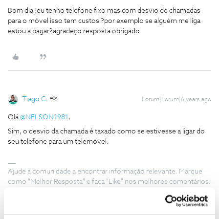
Bom dia !eu tenho telefone fixo mas com desvio de chamadas
para o móvel isso tem custos ?por exemplo se alguém me liga
estou a pagar?agradeço resposta obrigado
Tiago C.
Forum|Forum|6 years ago
Olá
@NELSON1981
,
Sim, o desvio da chamada é taxado como se estivesse a ligar do
seu telefone para um telemóvel.
Ajude a comunidade a encontrar informação relevante. Marque
como "Melhor Resposta" e faça "Like" nos melhores comentários.