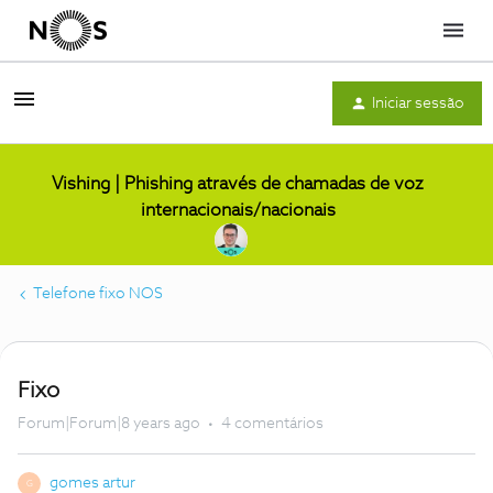
Menu
Iniciar sessão
Vishing | Phishing através de chamadas de voz
internacionais/nacionais
Telefone fixo NOS
Fixo
Forum|Forum|8 years ago
4 comentários
gomes artur
G