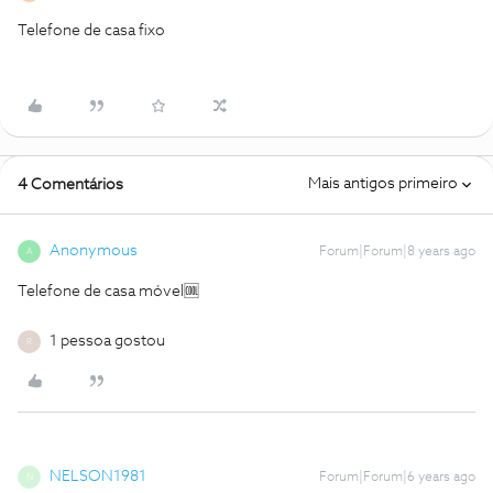
Telefone de casa fixo
Mais antigos primeiro
4 Comentários
Anonymous
Forum|Forum|8 years ago
A
Telefone de casa móvel🆒
1 pessoa gostou
R
NELSON1981
Forum|Forum|6 years ago
N