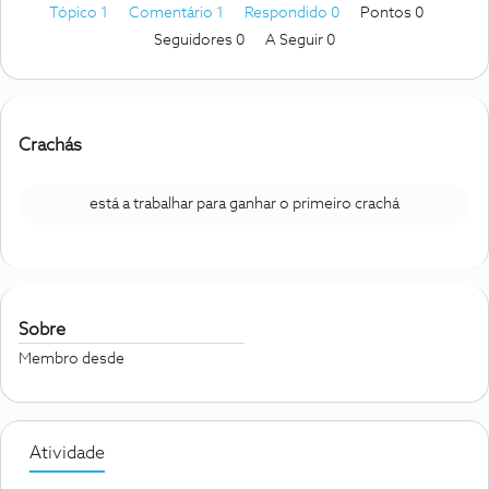
Tópico 1
Comentário 1
Respondido 0
Pontos 0
Seguidores
0
A Seguir
0
Crachás
está a trabalhar para ganhar o primeiro crachá
Sobre
Membro desde
Atividade