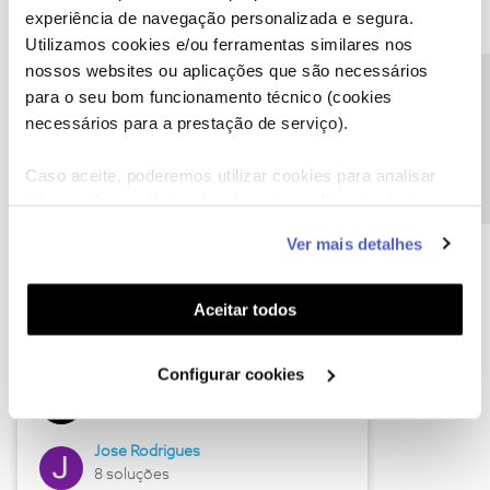
experiência de navegação personalizada e segura.
Utilizamos cookies e/ou ferramentas similares nos
nossos websites ou aplicações que são necessários
Descubra as novidades de junho
Precisa de ajuda?
para o seu bom funcionamento técnico (cookies
necessários para a prestação de serviço).
Caso aceite, poderemos utilizar cookies para analisar
informação estatística (cookies de analítica), adaptar
este serviço às suas preferências e apresentar-lhe
Ver mais detalhes
funcionalidades (cookies de personalização e
funcionalidade) e adaptar anúncios aos seus interesses
(cookies de publicidade personalizada). Pode gerir a
Aceitar todos
utilização dos cookies clicando em "
Configurar
Hall of Fame de junho
Cookies
".
Configurar cookies
Guimas
12 soluções
Jose Rodrigues
8 soluções