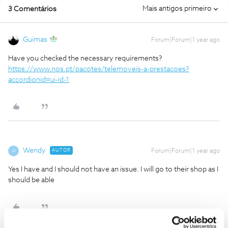
Mais antigos primeiro
3 Comentários
Guimas
Forum|Forum|1 year ago
Have you checked the necessary requirements?
https://www.nos.pt/pacotes/telemoveis-a-prestacoes?
accordionid=ui-id-1
Wendy
AUTOR
Forum|Forum|1 year ago
W
Yes I have and I should not have an issue. I will go to their shop as I
should be able