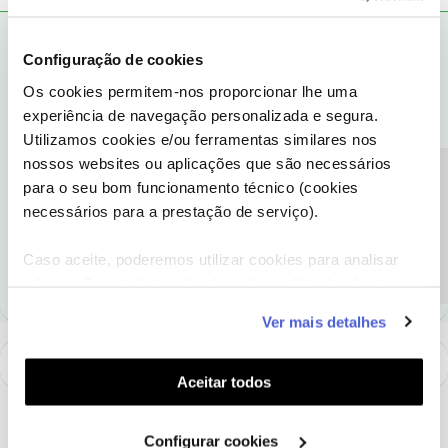
Mário P.
RESPOSTA
Forum|Forum|1 year ago
Configuração de cookies
Hello,
@Wendy
Os cookies permitem-nos proporcionar lhe uma
Installment purchases are not available to customers with mobile
experiência de navegação personalizada e segura.
phone service only. Therefore, to purchase in installments it is
Utilizamos cookies e/ou ferramentas similares nos
necessary to have a fixed service.
nossos websites ou aplicações que são necessários
Best regards,
Precisa de ajuda?
para o seu bom funcionamento técnico (cookies
necessários para a prestação de serviço).
Ajude a comunidade a encontrar informação relevante. Marque
como "Melhor Resposta" e faça "Like" nos melhores comentários.
Caso aceite, poderemos utilizar cookies para analisar
informação estatística (cookies de analítica), adaptar
este serviço às suas preferências e apresentar-lhe
Ver mais detalhes
funcionalidades (cookies de personalização e
funcionalidade) e adaptar anúncios aos seus interesses
(cookies de publicidade personalizada). Pode gerir a
Aceitar todos
utilização dos cookies clicando em "
Configurar
Cookies
".
Configurar cookies