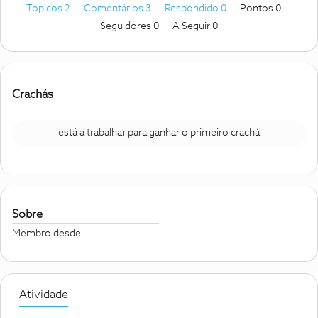
Tópicos 2
Comentários 3
Respondido 0
Pontos 0
Seguidores
0
A Seguir
0
Crachás
está a trabalhar para ganhar o primeiro crachá
Sobre
Membro desde
Atividade