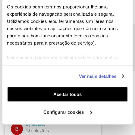
Os cookies permitem-nos proporcionar lhe uma
experiência de navegação personalizada e segura.
Utilizamos cookies e/ou ferramentas similares nos
Descubra as novidades de julho
nossos websites ou aplicações que são necessários
Precisa de ajuda?
para o seu bom funcionamento técnico (cookies
necessários para a prestação de serviço).
Caso aceite, poderemos utilizar cookies para analisar
informação estatística (cookies de analítica), adaptar
este serviço às suas preferências e apresentar-lhe
Ver mais detalhes
funcionalidades (cookies de personalização e
funcionalidade) e adaptar anúncios aos seus interesses
(cookies de publicidade personalizada). Pode gerir a
Hall of Fame de julho
Aceitar todos
utilização dos cookies clicando em "
Configurar
Guimas
Cookies
".
Configurar cookies
17 soluções
ByteSábio
13 soluções