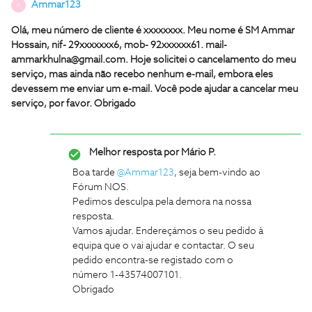
Ammar123
A
Olá, meu número de cliente é xxxxxxxx. Meu nome é SM Ammar
Hossain, nif- 29xxxxxxx6, mob- 92xxxxxx61. mail-
ammarkhulna@gmail.com. Hoje solicitei o cancelamento do meu
serviço, mas ainda não recebo nenhum e-mail, embora eles
devessem me enviar um e-mail. Você pode ajudar a cancelar meu
serviço, por favor. Obrigado
Melhor resposta por
Mário P.
Boa tarde
@Ammar123
, seja bem-vindo ao
Fórum NOS.
Pedimos desculpa pela demora na nossa
resposta.
Vamos ajudar. Endereçámos o seu pedido à
equipa que o vai ajudar e contactar. O seu
pedido encontra-se registado com o
número 1-43574007101.
Obrigado