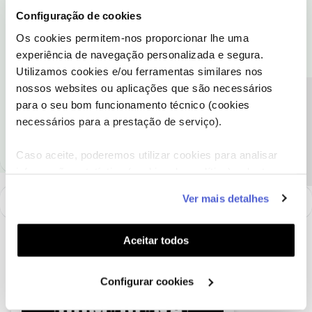
Pedimos desculpa pela demora na nossa resposta.
Configuração de cookies
Vamos ajudar. Endereçámos o seu pedido à equipa que o vai
Os cookies permitem-nos proporcionar lhe uma
ajudar e contactar. O seu pedido encontra-se registado com o
experiência de navegação personalizada e segura.
número 1-43574007101.
Utilizamos cookies e/ou ferramentas similares nos
Obrigado
nossos websites ou aplicações que são necessários
Precisa de ajuda?
para o seu bom funcionamento técnico (cookies
Ajude a comunidade a encontrar informação relevante. Marque
necessários para a prestação de serviço).
como "Melhor Resposta" e faça "Like" nos melhores comentários.
Caso aceite, poderemos utilizar cookies para analisar
informação estatística (cookies de analítica), adaptar
este serviço às suas preferências e apresentar-lhe
Ver mais detalhes
funcionalidades (cookies de personalização e
funcionalidade) e adaptar anúncios aos seus interesses
(cookies de publicidade personalizada). Pode gerir a
Aceitar todos
utilização dos cookies clicando em "
Configurar
Cookies
".
Configurar cookies