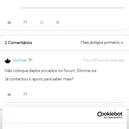
Mais antigos primeiro
2 Comentários
Guimas
Forum|Forum|3 years ago
Não coloque dados privados no forum. Elimine-os
Já contactou o apoio para saber mais?
Mário P.
RESPOSTA
Forum|Forum|3 years ago
Boa tarde
@Ammar123
, seja bem-vindo ao Fórum NOS.