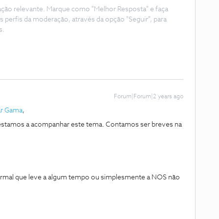
ação relevante. Marque como "Melhor Resposta" e faça
s perfis da moderação, através da opção "Seguir", para
s.
Forum|Forum|2 years ago
r Gama
,
stamos a acompanhar este tema. Contamos ser breves na
normal que leve a algum tempo ou simplesmente a NOS não