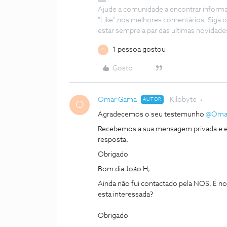
Ajude a comunidade a encontrar inform
"Like" nos melhores comentários. Siga o
estar sempre a par das ultimas novidade
1 pessoa gostou
O
Gosto
Omar Gama
Kilobyte
AUTOR
O
Agradecemos o seu testemunho
@Oma
Recebemos a sua mensagem privada e e
resposta.
Obrigado
Bom dia João H,
Ainda não fui contactado pela NOS. É 
esta interessada?
Obrigado