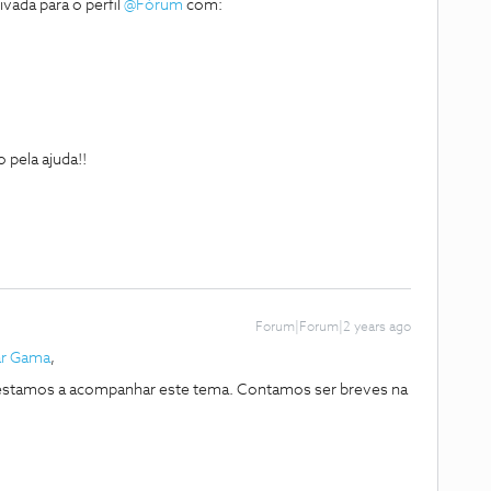
vada para o perfil
@Fórum
com:
 pela ajuda!!
Forum|Forum|2 years ago
r Gama
,
stamos a acompanhar este tema. Contamos ser breves na