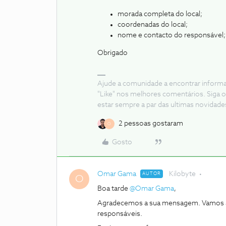
morada completa do local;
coordenadas do local;
nome e contacto do responsável;
Obrigado
Ajude a comunidade a encontrar inform
"Like" nos melhores comentários. Siga o
estar sempre a par das ultimas novidade
2 pessoas gostaram
O
Gosto
Omar Gama
Kilobyte
AUTOR
O
Boa tarde
@Omar Gama
,
Agradecemos a sua mensagem. Vamos aju
responsáveis.