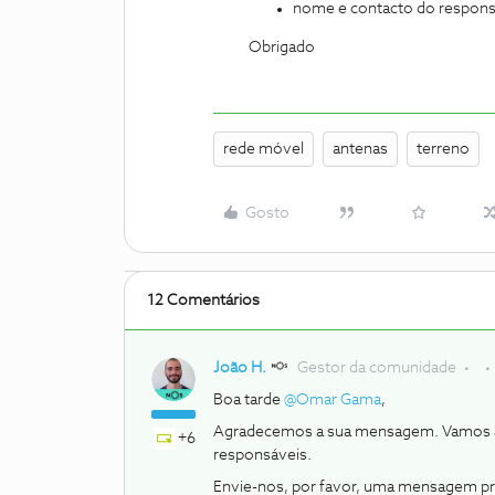
nome e contacto do respons
Obrigado
rede móvel
antenas
terreno
Gosto
12 Comentários
João H.
Gestor da comunidade
Boa tarde
@Omar Gama
,
Agradecemos a sua mensagem. Vamos aju
+6
responsáveis.
Envie-nos, por favor, uma mensagem pri