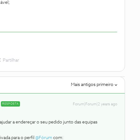
ável;
Partilhar
Mais antigos primeiro
RESPOSTA
Forum|Forum|2 years ago
dar a endereçar o seu pedido junto das equipas
vada para o perfil
@Fórum
com: