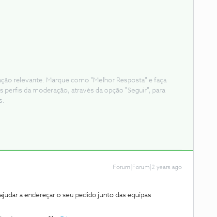
ação relevante. Marque como "Melhor Resposta" e faça
s perfis da moderação, através da opção "Seguir", para
s.
Forum|Forum|2 years ago
dar a endereçar o seu pedido junto das equipas