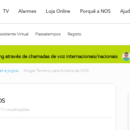
TV
Alarmes
Loja Online
Porquê a NOS
Aju
sistente Virtual
Passatempos
Registo
ing através de chamadas de voz internacionais/nacionais
et e jogos
Alugar Terreno para Antena da NOS
OS
11 visualizações