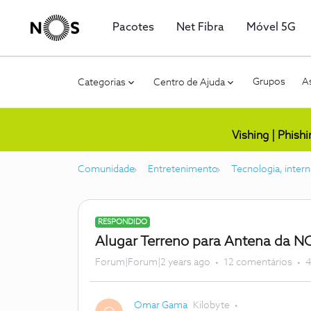
Pacotes
Net Fibra
Móvel 5G
Grupos
As
Categorias
Centro de Ajuda
Vishing | Phish
Comunidade
Entretenimento
Tecnologia, intern
RESPONDIDO
Alugar Terreno para Antena da N
Forum|Forum|2 years ago
12 comentários
4
Omar Gama
Kilobyte