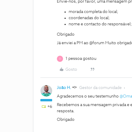
Envie-nos, por favor, uma mensagem pri
morada completa do local;
coordenadas do local;
nome e contacto do responsável;
Obrigado
Já enviei a PM ao @forum Muito obrigado
1 pessoa gostou
D
Gosto
João H.
Gestor da comunidade
Agradecemos o seu testemunho
@Oma
Recebemos a sua mensagem privada e e
+6
resposta.
Obrigado