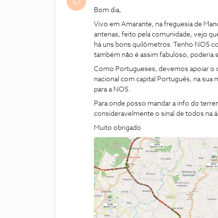
O
Bom dia,
Vivo em Amarante, na freguesia de Ma
antenas, feito pela comunidade, vejo qu
há uns bons quilômetros. Tenho NOS co
também não é assim fabuloso, poderia s
Como Portugueses, devemos apoiar o q
nacional com capital Português, na sua 
para a NOS.
Para onde posso mandar a info do terre
consideravelmente o sinal de todos na á
Muito obrigado