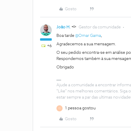
Gosto
João H.
Gestor da comunidade
Boa tarde
@Omar Gama
,
Agradecemos a sua mensagem.
+6
O seu pedido encontra-se em análise 
Respondemos também à sua mensagem 
Obrigado
Ajude a comunidade a encontrar inform
"Like" nos melhores comentários. Siga o
estar sempre a par das ultimas novidade
1 pessoa gostou
O
Gosto