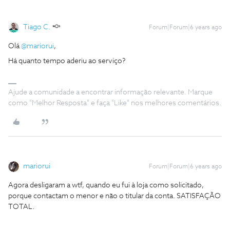
Tiago C.
Forum|Forum|6 years ago
Olá
@mariorui
,
Há quanto tempo aderiu ao serviço?
Ajude a comunidade a encontrar informação relevante. Marque
como "Melhor Resposta" e faça "Like" nos melhores comentários.
mariorui
Forum|Forum|6 years ago
Agora desligaram a wtf, quando eu fui à loja como solicitado,
porque contactam o menor e não o titular da conta. SATISFAÇÃO
TOTAL.