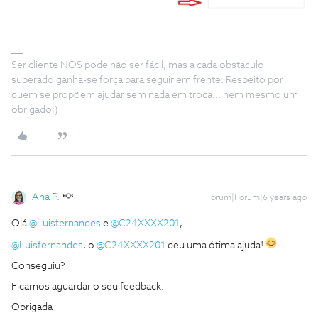
Ser cliente NOS pode não ser fácil, mas a cada obstáculo
superado ganha-se força para seguir em frente. Respeito por
quem se propõem ajudar sem nada em troca... nem mesmo um
obrigado;)
Ana P.
Forum|Forum|6 years ago
Olá
@Luisfernandes
e
@C24XXXX201
,
@Luisfernandes
, o
@C24XXXX201
deu uma ótima ajuda!
Conseguiu?
Ficamos aguardar o seu feedback.
Obrigada