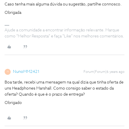
Caso tenha mais alguma dúvida ou sugestão, partilhe connosco.
Obrigada
Ajude a comunidade a encontrar informação relevante. Marque
como "Melhor Resposta" e faça "Like" nos melhores comentários.
NunoMM2421
Forum|Forum|6 years ago
N
Boa tarde, recebi uma mensagem na qual dizia que tinha oferta de
uns Headphones Marshall. Como consigo saber o estado da
oferta? Quando é que é o prazo de entrega?
Obrigado