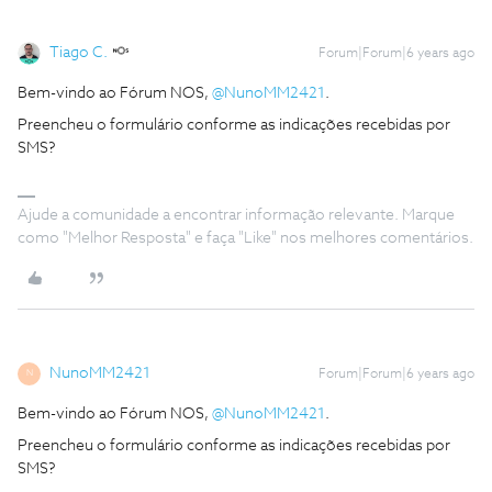
Tiago C.
Forum|Forum|6 years ago
Bem-vindo ao Fórum NOS,
@NunoMM2421
.
Preencheu o formulário conforme as indicações recebidas por
SMS?
Ajude a comunidade a encontrar informação relevante. Marque
como "Melhor Resposta" e faça "Like" nos melhores comentários.
NunoMM2421
Forum|Forum|6 years ago
N
Bem-vindo ao Fórum NOS,
@NunoMM2421
.
Preencheu o formulário conforme as indicações recebidas por
SMS?