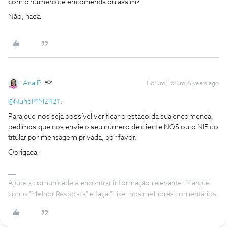
com o número de encomenda ou assim?
Não, nada
Ana P.
Forum|Forum|6 years ago
@NunoMM2421
,
Para que nos seja possível verificar o estado da sua encomenda,
pedimos que nos envie o seu número de cliente NOS ou o NIF do
titular por mensagem privada, por favor.
Obrigada
Ajude a comunidade a encontrar informação relevante. Marque
como "Melhor Resposta" e faça "Like" nos melhores comentários.