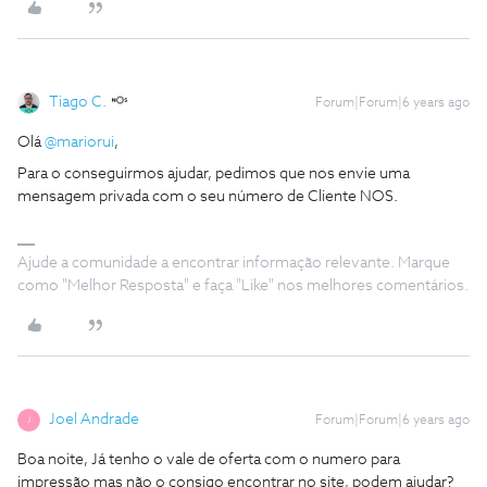
Tiago C.
Forum|Forum|6 years ago
Olá
@mariorui
,
Para o conseguirmos ajudar, pedimos que nos envie uma
mensagem privada com o seu número de Cliente NOS.
Ajude a comunidade a encontrar informação relevante. Marque
como "Melhor Resposta" e faça "Like" nos melhores comentários.
Joel Andrade
Forum|Forum|6 years ago
J
Boa noite, Já tenho o vale de oferta com o numero para
impressão mas não o consigo encontrar no site, podem ajudar?