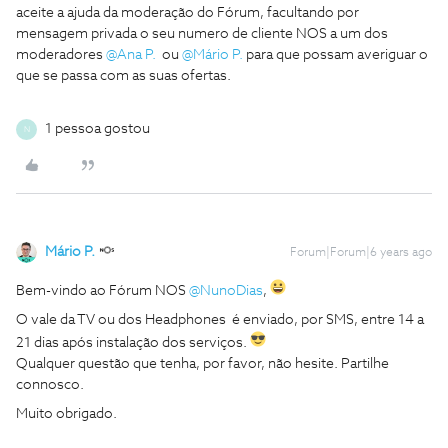
aceite a ajuda da moderação do Fórum, facultando por
mensagem privada o seu numero de cliente NOS a um dos
moderadores
@Ana P.
ou
@Mário P.
para que possam averiguar o
que se passa com as suas ofertas.
1 pessoa gostou
N
Mário P.
Forum|Forum|6 years ago
Bem-vindo ao Fórum NOS
@NunoDias
,
O vale da TV ou dos Headphones é enviado, por SMS, entre 14 a
21 dias após instalação dos serviços.
Qualquer questão que tenha, por favor, não hesite. Partilhe
connosco.
Muito obrigado.