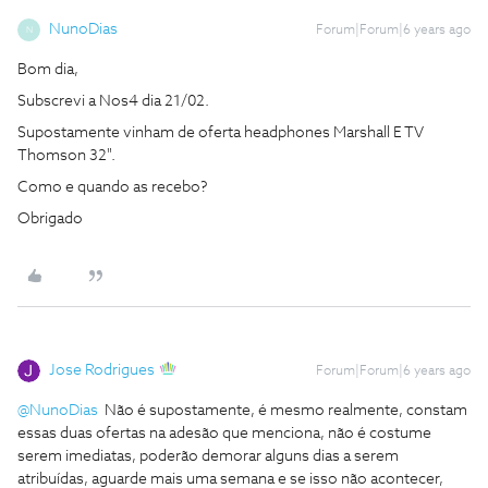
NunoDias
Forum|Forum|6 years ago
N
Bom dia,
Subscrevi a Nos4 dia 21/02.
Supostamente vinham de oferta headphones Marshall E TV
Thomson 32".
Como e quando as recebo?
Obrigado
Jose Rodrigues
Forum|Forum|6 years ago
@NunoDias
Não é supostamente, é mesmo realmente, constam
essas duas ofertas na adesão que menciona, não é costume
serem imediatas, poderão demorar alguns dias a serem
atribuídas, aguarde mais uma semana e se isso não acontecer,