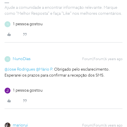
Ajude a comunidade a encontrar informação relevante. Marque
como "Melhor Resposta" e faça "Like" nos melhores comentários.
1 pessoa gostou
N
NunoDias
Forum|Forum|6 years ago
N
@Jose Rodrigues
@Mário P.
Obrigado pelo esclarecimento.
Esperarei os prazos para confirmar a recepção dos SMS.
1 pessoa gostou
mariorui
Forum|Forum|6 years ago