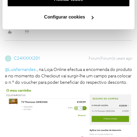
da NOS , para penso que solicitar a oferta, mas nao diz o que fazer
utilização dos cookies clicando em "
Configurar
dentro do site, como é que se processa isto?
Cookies
".
Obrigado
Configurar cookies
C24XXXX201
Forum|Forum|6 years ago
C
@Luisfernandes
, na Loja Online efectua a encomenda do produto
e no momento do Checkout vai surgir-lhe um campo para colocar
o n.º do voucher para poder beneficiar do respectivo desconto.