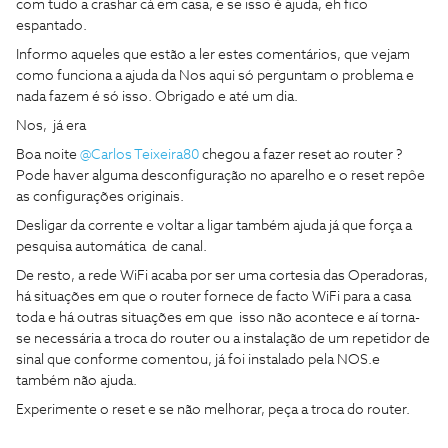
com tudo a crashar cá em casa, e se isso é ajuda, eh fico
espantado.
Informo aqueles que estão a ler estes comentários, que vejam
como funciona a ajuda da Nos aqui só perguntam o problema e
nada fazem é só isso. Obrigado e até um dia.
Nos, já era
Boa noite
@Carlos Teixeira80
chegou a fazer reset ao router ?
Pode haver alguma desconfiguração no aparelho e o reset repôe
as configurações originais.
Desligar da corrente e voltar a ligar também ajuda já que força a
pesquisa automática de canal.
De resto, a rede WiFi acaba por ser uma cortesia das Operadoras,
há situações em que o router fornece de facto WiFi para a casa
toda e há outras situações em que isso não acontece e aí torna-
se necessária a troca do router ou a instalação de um repetidor de
sinal que conforme comentou, já foi instalado pela NOS.e
também não ajuda.
Experimente o reset e se não melhorar, peça a troca do router.