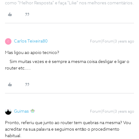
como "Melhor Resposta" e faça "Like" nos melhores comentários.
Carlos Teixeira80
Forum|Forum|3 years ago
C
Mas ligou ao apoio tecnico?
Sim muitas vezes e é sempre a mesma coisa desligar e ligar o
router etc…..
Guimas
Forum|Forum|3 years ago
Pronto, referiu que junto ao router tem quebras na mesma? Vou
acreditar na sua palavra e seguimos então o procedimento
habitual.