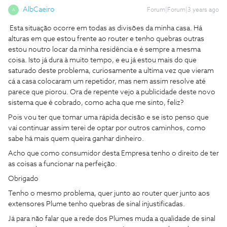
AlbCaeiro
Forum|Forum|3 years ago
A
Esta situação ocorre em todas as divisões da minha casa. Há
alturas em que estou frente ao router e tenho quebras outras
estou noutro locar da minha residência e é sempre a mesma
coisa. Isto já dura à muito tempo, e eu já estou mais do que
saturado deste problema, curiosamente a ultima vez que vieram
cá a casa colocaram um repetidor, mas nem assim resolve até
parece que piorou. Ora de repente vejo a publicidade deste novo
sistema que é cobrado, como acha que me sinto, feliz?
Pois vou ter que tomar uma rápida decisão e se isto penso que
vai continuar assim terei de optar por outros caminhos, como
sabe há mais quem queira ganhar dinheiro.
Acho que como consumidor desta Empresa tenho o direito de ter
as coisas a funcionar na perfeição.
Obrigado
Tenho o mesmo problema, quer junto ao router quer junto aos
extensores Plume tenho quebras de sinal injustificadas.
Já para não falar que a rede dos Plumes muda a qualidade de sinal