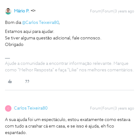
Mário P.
Forum|Forum|3 years ago
Bom dia
@Carlos Teixeira80
,
Estamos aqui para ajudar.
Se tiver alguma questão adicional, fale connosco.
Obrigado
Ajude a comunidade a encontrar informação relevante. Marque
como "Melhor Resposta" e faça "Like" nos melhores comentários.
Carlos Teixeira80
Forum|Forum|3 years ago
C
A sua ajuda foi um espectáculo, estou exatamente como estava
com tudo a crashar cá em casa, e se isso é ajuda, eh fico
espantado.