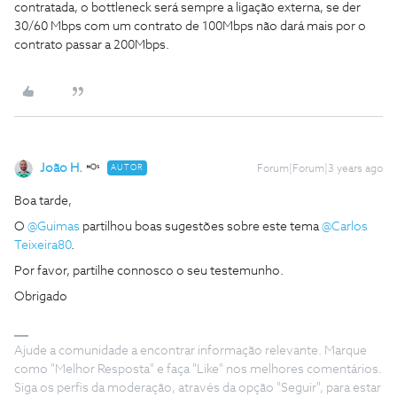
contratada, o bottleneck será sempre a ligação externa, se der
30/60 Mbps com um contrato de 100Mbps não dará mais por o
contrato passar a 200Mbps.
João H.
AUTOR
Forum|Forum|3 years ago
Boa tarde,
O
@Guimas
partilhou boas sugestões sobre este tema
@Carlos
Teixeira80
.
Por favor, partilhe connosco o seu testemunho.
Obrigado
Ajude a comunidade a encontrar informação relevante. Marque
como "Melhor Resposta" e faça "Like" nos melhores comentários.
Siga os perfis da moderação, através da opção "Seguir", para estar