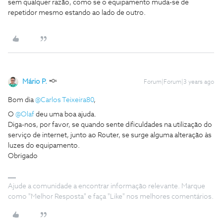
sem qualquer razão, como se o equipamento muda-se de
repetidor mesmo estando ao lado de outro.
Mário P.
Forum|Forum|3 years ago
Bom dia
@Carlos Teixeira80
,
O
@Olaf
deu uma boa ajuda.
Diga-nos, por favor, se quando sente dificuldades na utilização do
serviço de internet, junto ao Router, se surge alguma alteração às
luzes do equipamento.
Obrigado
Ajude a comunidade a encontrar informação relevante. Marque
como "Melhor Resposta" e faça "Like" nos melhores comentários.