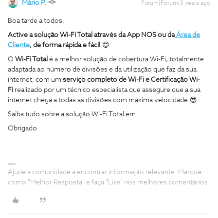
Mário P.
Forum|Forum|3 years ago
Boa tarde a todos,
Active a solução Wi-Fi Total através da App NOS ou da
Área de
Cliente
, de forma rápida e fácil
.😊
O
Wi-Fi Total
é a melhor solução de cobertura Wi-Fi, totalmente
adaptada ao número de divisões e da utilização que faz da sua
internet, com um
serviço completo de Wi-Fi e Certificação Wi-
Fi
realizado por um técnico especialista que assegure que a sua
internet chega a todas as divisões com máxima velocidade.😎
Saiba tudo sobre a solução Wi-Fi Total em
Obrigado
Ajude a comunidade a encontrar informação relevante. Marque
como "Melhor Resposta" e faça "Like" nos melhores comentários.