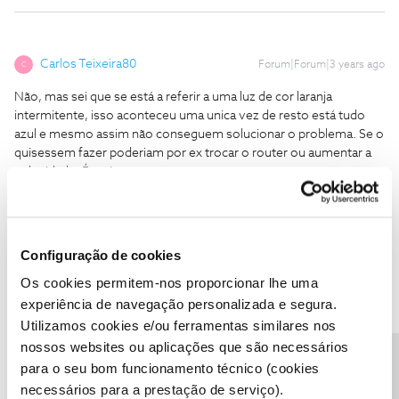
Carlos Teixeira80
Forum|Forum|3 years ago
C
Não, mas sei que se está a referir a uma luz de cor laranja
intermitente, isso aconteceu uma unica vez de resto está tudo
azul e mesmo assim não conseguem solucionar o problema. Se o
quisessem fazer poderiam por ex trocar o router ou aumentar a
velocidade. É curioso que sempre que entram em contacto
comigo é para tentar vender alguma coisa, rara vez perguntam se
está tudo a funcionar na perfeição, e aí é que se pode ver a
qualidade desta Empresa, só pensam em somar cada vez mais,
mas será por muito pouco tempo, se continuar assim vou acabar
Configuração de cookies
por sair.
Os cookies permitem-nos proporcionar lhe uma
Obrigado pela atenção
experiência de navegação personalizada e segura.
Utilizamos cookies e/ou ferramentas similares nos
nossos websites ou aplicações que são necessários
para o seu bom funcionamento técnico (cookies
necessários para a prestação de serviço).