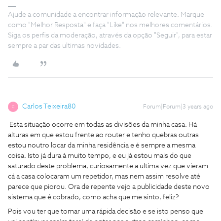
Ajude a comunidade a encontrar informação relevante. Marque
como "Melhor Resposta" e faça "Like" nos melhores comentários.
Siga os perfis da moderação, através da opção "Seguir", para estar
sempre a par das ultimas novidades.
Carlos Teixeira80
Forum|Forum|3 years ago
C
Esta situação ocorre em todas as divisões da minha casa. Há
alturas em que estou frente ao router e tenho quebras outras
estou noutro locar da minha residência e é sempre a mesma
coisa. Isto já dura à muito tempo, e eu já estou mais do que
saturado deste problema, curiosamente a ultima vez que vieram
cá a casa colocaram um repetidor, mas nem assim resolve até
parece que piorou. Ora de repente vejo a publicidade deste novo
sistema que é cobrado, como acha que me sinto, feliz?
Pois vou ter que tomar uma rápida decisão e se isto penso que