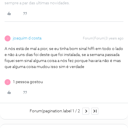
sempre a par das ultimas novidades.
joaquim d costa
Forum|Forum|3 years ago
J
A nós está de mal a pior, se eu tinha bom sinal hiffi em todo o lado
e não á uns dias foi deste que foi instalada, se a semana passada
fiquei sem sinal alguma coisa a nós fez porque havaria não é mas
que alguma coisa mudou isso sim é verdade
1 pessoa gostou
J
Forum|pagination.label 1 / 2