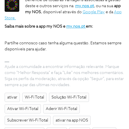
Beneficie de todas as vantagens associadas à gestão
deste e outros serviços na
my.nos.pt
, ou na sua
app
my NOS
, disponível através do
Google Play
e da
App
Store.
Saiba mais sobre a app my NOS e
my.nos.pt
em:
Partilhe connosco caso tenha alguma questão. Estamos sempre
disponíveis para ajudar.
Ajude a comunidade a encontrar informação relevante. Marque
como "Melhor Resposta" e faça "Like" nos melhores comentários.
Siga os perfis da moderação, através da opção "Seguir", para estar
sempre a par das ultimas novidades.
ativar
Wi-Fi Total
Solução Wi-Fi Total
Ativar Wi-Fi Total
Aderir Wi-Fi Total
Subscrever Wi-Fi Total
ativar na app NOS