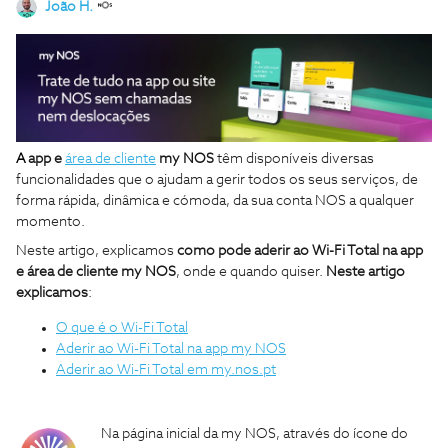
João H.
A
app e
área de cliente
my NOS
têm disponíveis diversas
funcionalidades que o ajudam a gerir todos os seus serviços, de
forma rápida, dinâmica e cómoda, da sua conta NOS a qualquer
momento.
Neste artigo, explicamos
como pode aderir ao Wi-Fi Total na app
e área de cliente my NOS
, onde e quando quiser.
Neste artigo
explicamos
:
O que é o Wi-Fi Total
Aderir ao Wi-Fi Total na app my NOS
Aderir ao Wi-Fi Total em my.nos.pt
Na página inicial da my NOS, através do ícone do