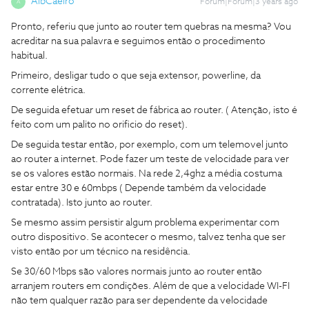
AlbCaeiro
Forum|Forum|3 years ago
A
Pronto, referiu que junto ao router tem quebras na mesma? Vou
acreditar na sua palavra e seguimos então o procedimento
habitual.
Primeiro, desligar tudo o que seja extensor, powerline, da
corrente elétrica.
De seguida efetuar um reset de fábrica ao router. ( Atenção, isto é
feito com um palito no orificio do reset).
De seguida testar então, por exemplo, com um telemovel junto
ao router a internet. Pode fazer um teste de velocidade para ver
se os valores estão normais. Na rede 2,4ghz a média costuma
estar entre 30 e 60mbps ( Depende também da velocidade
contratada). Isto junto ao router.
Se mesmo assim persistir algum problema experimentar com
outro dispositivo. Se acontecer o mesmo, talvez tenha que ser
visto então por um técnico na residência.
Se 30/60 Mbps são valores normais junto ao router então
arranjem routers em condições. Além de que a velocidade WI-FI
não tem qualquer razão para ser dependente da velocidade