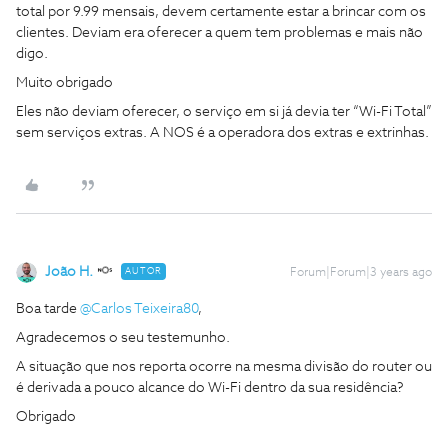
total por 9.99 mensais, devem certamente estar a brincar com os
clientes. Deviam era oferecer a quem tem problemas e mais não
digo.
Muito obrigado
Eles não deviam oferecer, o serviço em si já devia ter “Wi-Fi Total”
sem serviços extras. A NOS é a operadora dos extras e extrinhas.
João H.
AUTOR
Forum|Forum|3 years ago
Boa tarde
@Carlos Teixeira80
,
Agradecemos o seu testemunho.
A situação que nos reporta ocorre na mesma divisão do router ou
é derivada a pouco alcance do Wi-Fi dentro da sua residência?
Obrigado