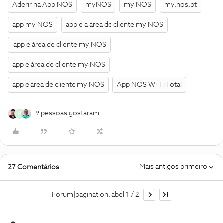
Aderir na App NOS
myNOS
my NOS
my.nos.pt
app my NOS
app e a área de cliente my NOS
app e área de cliente my NOS
app e área de cliente my NOS
app e área de cliente my NOS
App NOS Wi-Fi Total
9 pessoas gostaram
M
Mais antigos primeiro
27 Comentários
Forum|pagination.label 1 / 2