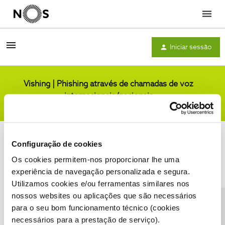
Menu
Iniciar sessão
Vishing | Phishing através de chamadas de voz
internacionais/nacionais
Comunidade
Configuração de cookies
Os cookies permitem-nos proporcionar lhe uma
experiência de navegação personalizada e segura.
Utilizamos cookies e/ou ferramentas similares nos
Condições do Fórum NOS
Accessibility statement
nossos websites ou aplicações que são necessários
para o seu bom funcionamento técnico (cookies
necessários para a prestação de serviço).