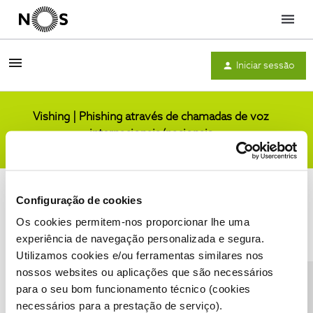
Menu
Iniciar sessão
Vishing | Phishing através de chamadas de voz
internacionais/nacionais
Comunidade
Configuração de cookies
Os cookies permitem-nos proporcionar lhe uma
experiência de navegação personalizada e segura.
Utilizamos cookies e/ou ferramentas similares nos
Condições do Fórum NOS
Accessibility statement
nossos websites ou aplicações que são necessários
para o seu bom funcionamento técnico (cookies
necessários para a prestação de serviço).