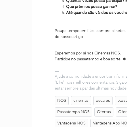
Quantas vezes posso participar? 
Que prémios posso ganhar?
Até quando são válidos os vouch
Poupe tempo em filas, compre bilhetes 
do nosso artigo:
Esperamos por si nos Cinemas NOS.
Participe no passatempo e boa sorte! 🍀
Ajude a comunidade a encontrar inform
"Like" nos melhores comentários. Siga o
estar sempre a par das ultimas novidade
NOS
cinemas
oscares
pass
Passatempo NOS
Ofertas
Ofer
Vantagens NOS
Vantagens App N