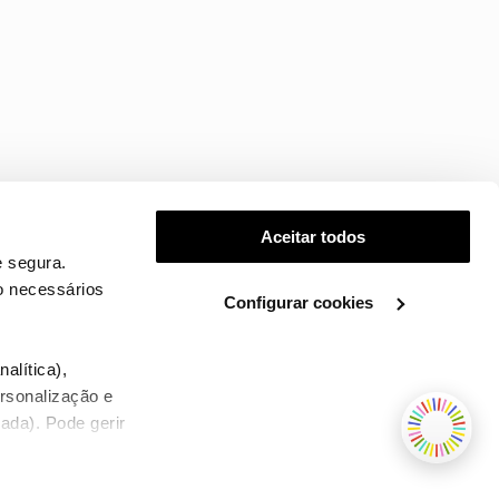
Aceitar todos
 segura.
o necessários
Configurar cookies
.
alítica),
ersonalização e
ada). Pode gerir
TERMOS E CONDIÇÕES
WHOLESALE