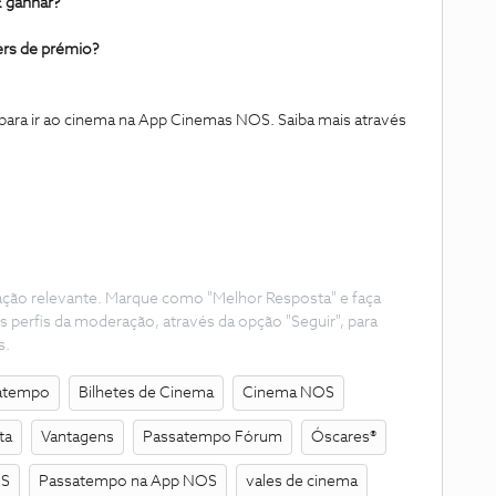
E ganhar?
ers de prémio?
para ir ao cinema na App Cinemas NOS. Saiba mais através
ação relevante. Marque como "Melhor Resposta" e faça
s perfis da moderação, através da opção "Seguir", para
s.
atempo
Bilhetes de Cinema
Cinema NOS
ta
Vantagens
Passatempo Fórum
Óscares®
OS
Passatempo na App NOS
vales de cinema