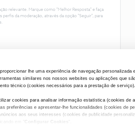
ação relevante. Marque como "Melhor Resposta" e faça
s perfis da moderação, através da opção "Seguir", para
s.
proporcionar lhe uma experiência de navegação personalizada e
erramentas similares nos nossos websites ou aplicações que sã
nto técnico (cookies necessários para a prestação de serviço)
lizar cookies para analisar informação estatística (cookies de an
as preferências e apresentar-lhe funcionalidades (cookies de p
Condições do Fórum NOS
Accessibility statement
anúncios aos seus interesses (cookies de publicidade personaliz
licando em "
Configurar Cookies
".
RIVACIDADE
CONFIGURAR COOKIES
QUALIDADE DE SERVIÇO