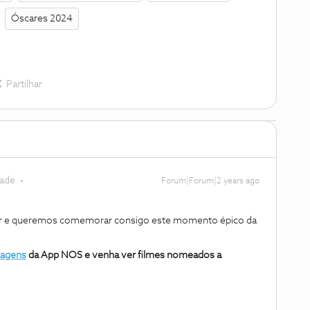
Óscares 2024
Partilhar
dade
Forum|Forum|2 years ago
egar e queremos comemorar consigo este momento épico da
tagens
da App NOS e venha ver filmes nomeados a