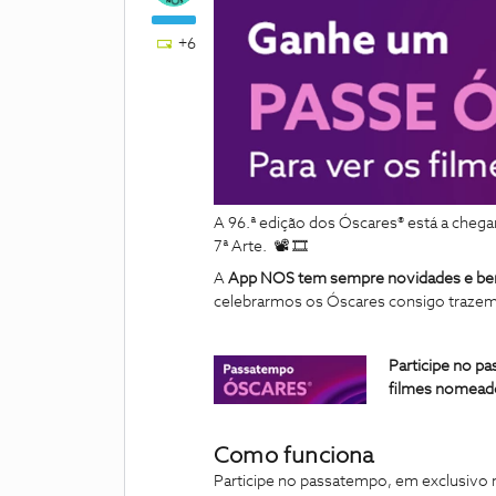
+6
A 96.ª edição dos Óscares®️ está a ch
7ª Arte.
📽 🎞
A
App NOS tem sempre novidades e bene
celebrarmos os Óscares consigo traz
Participe no p
filmes nomead
Como funciona
Participe no passatempo, em exclusivo 