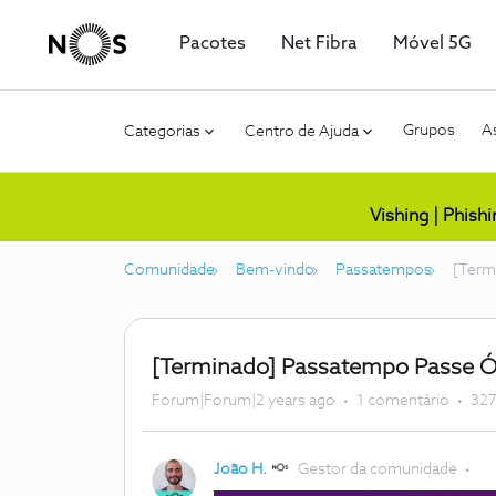
Pacotes
Net Fibra
Móvel 5G
Grupos
As
Categorias
Centro de Ajuda
Vishing | Phish
Comunidade
Bem-vindo
Passatempos
[Term
[Terminado] Passatempo Passe 
Forum|Forum|2 years ago
1 comentário
327
João H.
Gestor da comunidade