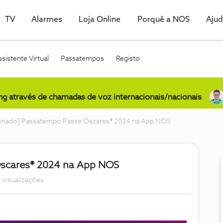
TV
Alarmes
Loja Online
Porquê a NOS
Aju
sistente Virtual
Passatempos
Registo
ing através de chamadas de voz internacionais/nacionais
inado] Passatempo Passe Óscares® 2024 na App NOS
Óscares® 2024 na App NOS
 visualizações