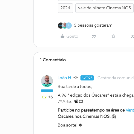
2024
vale de bilhete Cinema NOS
5 pessoas gostaram
A
Gosto
1 Comentário
João H.
Gestor da comuni
AUTOR
Boa tarde a todos,
A 96.ª edição dos Óscares®️ está a ch
+6
7ª Arte. 📽 🎞
Participe no passatempo na área de
Van
Óscares nos Cinemas NOS.
🤗
Boa sorte! 🍀