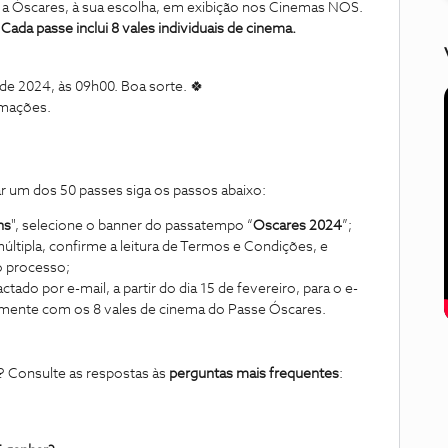
s a Óscares, à sua escolha, em exibição nos Cinemas NOS.
ada passe inclui 8 vales individuais de cinema.
de 2024, às 09h00. Boa sorte.
🍀
rmações.
har um dos 50 passes siga os passos abaixo:
ns
", selecione o banner do passatempo “
Oscares 2024
”;
ltipla, confirme a leitura de Termos e Condições, e
 o processo;
ado por e-mail, a partir do dia 15 de fevereiro, para o e-
amente com os 8 vales de cinema do Passe Óscares.
 Consulte as respostas às
perguntas mais frequentes
: