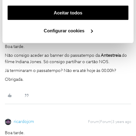
funcionalidade) e adaptar anúncios aos seus interesses
(cookies de publicidade personalizada). Pode gerir a
Aceitar todos
utilização dos cookies clicando em "
Configurar
Cookies
".
Configurar cookies
Susana M. Rodrigues
Forum|Forum|3 years ago
S
Boa tarde.
Não consigo aceder ao banner do passatempo da
Antestreia
do
filme Indiana Jones. Só consigo partilhar o cartão NOS.
Já terminaram o passatempo? Não era até hoje às 00.00h?
Obrigada.
ricardojcm
Forum|Forum|3 years ago
Boa tarde.