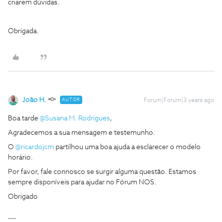
criarem dúvidas.
Obrigada.
João H.
AUTOR
Forum|Forum|3 years ago
Boa tarde
@Susana M. Rodrigues
,
Agradecemos a sua mensagem e testemunho.
O
@ricardojcm
partilhou uma boa ajuda a esclarecer o modelo
horário.
Por favor, fale connosco se surgir alguma questão. Estamos
sempre disponíveis para ajudar no Fórum NOS.
Obrigado