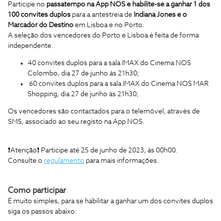
Participe no
passatempo na App NOS e habilite-se a ganhar 1 dos
100 convites duplos
para a antestreia de
Indiana Jones e o
Marcador do Destino
em Lisboa e no Porto.
A seleção dos vencedores do Porto e Lisboa é feita de forma
independente.
40 convites duplos para a sala IMAX do Cinema NOS
Colombo, dia 27 de junho às 21h30;
60 convites duplos para a sala IMAX do Cinema NOS MAR
Shopping, dia 27 de junho às 21h30;
Os vencedores são contactados para o telemóvel, através de
SMS, associado ao seu registo na App NOS.
❗️
Aten
çã
o
❗️
Participe at
é
25 de junho de 2023,
à
s 00h00.
Consulte o
regulamento
para mais informações.
Como participar
É muito simples, para se habilitar a ganhar um dos convites duplos
siga os passos abaixo: