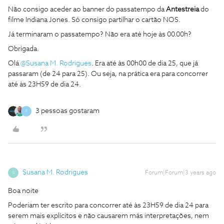
Não consigo aceder ao banner do passatempo da
Antestreia
do
filme Indiana Jones. Só consigo partilhar o cartão NOS.
Já terminaram o passatempo? Não era até hoje às 00.00h?
Obrigada.
Olá
@Susana M. Rodrigues
. Era até às 00h00 de dia 25, que já
passaram (de 24 para 25). Ou seja, na prática era para concorrer
até às 23H59 de dia 24.
3 pessoas gostaram
F
Susana M. Rodrigues
Forum|Forum|3 years ago
S
Boa noite
Poderiam ter escrito para concorrer até às 23H59 de dia 24 para
serem mais explícitos e não causarem más interpretações, nem