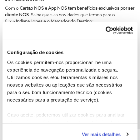
Com o
Cartão NOS e App NOS
tem benefícios exclusivos por ser
cliente NOS
. Saiba quais as novidades que temos para o
filme
Indiana Jones e o Marcador do Destino:
Passatempo na App NOS para a antestreia
;
Benefícios Cartão NOS disponíveis em formatos premium
Cinemas NOS
;
Configuração de cookies
Participe no
passatempo na App NOS e habilite-se a ganhar 1 dos
Os cookies permitem-nos proporcionar lhe uma
100 convites duplos
para a antestreia de
Indiana Jones e o
experiência de navegação personalizada e segura.
Marcador do Destino
em Lisboa e Matosinhos.
Utilizamos cookies e/ou ferramentas similares nos
Assista, também, à estreia de
Indiana Jones e o Marcador do
nossos websites ou aplicações que são necessários
Destino
com as
vantagens do Cartão NOS em qualquer
Precisa de ajuda?
para o seu bom funcionamento técnico (cookies
sala
IMAX
,
4DX
,
ScreenX
,
NOS XVision,
dos Cinemas NOS
.
necessários para a prestação de serviço).
Obrigado
Caso aceite, poderemos utilizar cookies para analisar
Ajude a comunidade a encontrar informação relevante. Marque
informação estatística (cookies de analítica), adaptar
como "Melhor Resposta" e faça "Like" nos melhores comentários.
este serviço às suas preferências e apresentar-lhe
Ver mais detalhes
funcionalidades (cookies de personalização e
5 pessoas gostaram
F