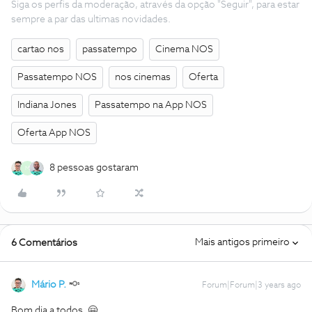
Siga os perfis da moderação, através da opção "Seguir", para estar
sempre a par das ultimas novidades.
cartao nos
passatempo
Cinema NOS
Passatempo NOS
nos cinemas
Oferta
Indiana Jones
Passatempo na App NOS
Oferta App NOS
8 pessoas gostaram
M
Mais antigos primeiro
6 Comentários
Mário P.
Forum|Forum|3 years ago
Bom dia a todos, 🤗