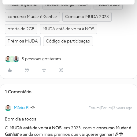
Mudar é ganhar
receber código MUDA
MUDA 2023
concurso Mudar é Ganhar
Concurso MUDA 2023
oferta de 2GB
MUDA está de volta à NOS
Prémios MUDA
Código de participação
5 pessoas gostaram
M
1 Comentário
Mário P.
Forum|Forum|3 years ago
Bom dia a todos,
O
MUDA está de volta à NOS
, em 2023, com o
concurso Mudar é
Ganhar
e ainda com mais prémios que vai querer ganhar! 🎉🎊