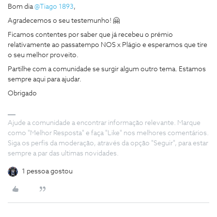
Bom dia ​
@Tiago 1893
,
Agradecemos o seu testemunho! 🤗
Ficamos contentes por saber que já recebeu o prémio
relativamente ao passatempo NOS x Plágio e esperamos que tire
o seu melhor proveito.
Partilhe com a comunidade se surgir algum outro tema. Estamos
sempre aqui para ajudar.
Obrigado
Ajude a comunidade a encontrar informação relevante. Marque
como "Melhor Resposta" e faça "Like" nos melhores comentários.
Siga os perfis da moderação, através da opção "Seguir", para estar
sempre a par das ultimas novidades.
1 pessoa gostou