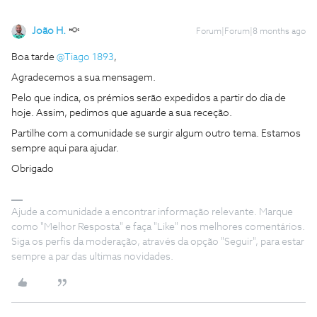
João H.
Forum|Forum|8 months ago
Boa tarde ​
@Tiago 1893
,
Agradecemos a sua mensagem.
Pelo que indica, os prémios serão expedidos a partir do dia de
hoje. Assim, pedimos que aguarde a sua receção.
Partilhe com a comunidade se surgir algum outro tema. Estamos
sempre aqui para ajudar.
Obrigado
Ajude a comunidade a encontrar informação relevante. Marque
como "Melhor Resposta" e faça "Like" nos melhores comentários.
Siga os perfis da moderação, através da opção "Seguir", para estar
sempre a par das ultimas novidades.