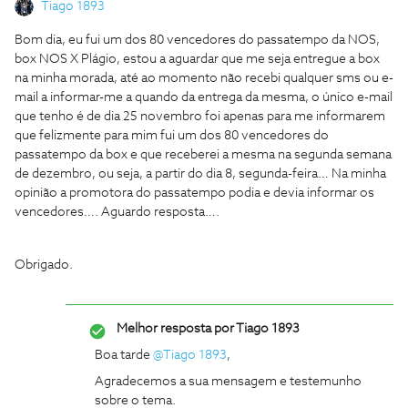
Tiago 1893
Bom dia, eu fui um dos 80 vencedores do passatempo da NOS,
box NOS X Plágio, estou a aguardar que me seja entregue a box
na minha morada, até ao momento não recebi qualquer sms ou e-
mail a informar-me a quando da entrega da mesma, o único e-mail
que tenho é de dia 25 novembro foi apenas para me informarem
que felizmente para mim fui um dos 80 vencedores do
passatempo da box e que receberei a mesma na segunda semana
de dezembro, ou seja, a partir do dia 8, segunda-feira… Na minha
opinião a promotora do passatempo podia e devia informar os
vencedores…. Aguardo resposta….
Obrigado.
Melhor resposta por
Tiago 1893
Boa tarde ​
@Tiago 1893
,
Agradecemos a sua mensagem e testemunho
sobre o tema.