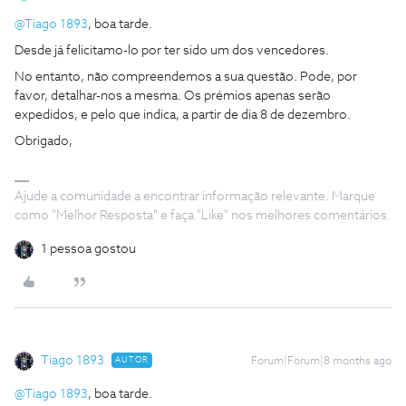
@Tiago 1893
, boa tarde.
Desde já felicitamo-lo por ter sido um dos vencedores.
No entanto, não compreendemos a sua questão. Pode, por
favor, detalhar-nos a mesma. Os prémios apenas serão
expedidos, e pelo que indica, a partir de dia 8 de dezembro.
Obrigado,
Ajude a comunidade a encontrar informação relevante. Marque
como "Melhor Resposta" e faça "Like" nos melhores comentários.
1 pessoa gostou
Tiago 1893
AUTOR
Forum|Forum|8 months ago
@Tiago 1893
, boa tarde.