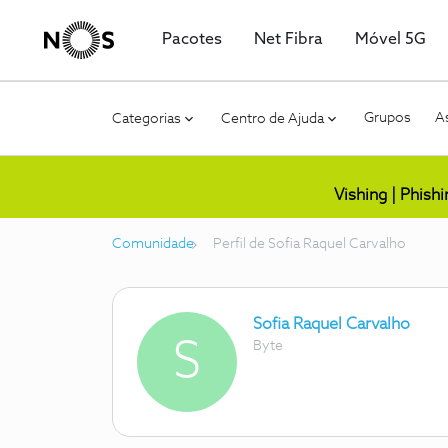
Pacotes
Net Fibra
Móvel 5G
Grupos
As
Categorias
Centro de Ajuda
Vishing | Phish
Comunidade
Perfil de Sofia Raquel Carvalho
Sofia Raquel Carvalho
S
Byte