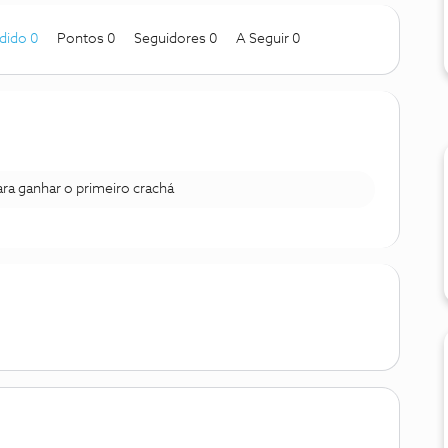
dido 0
Pontos 0
Seguidores
0
A Seguir
0
para ganhar o primeiro crachá