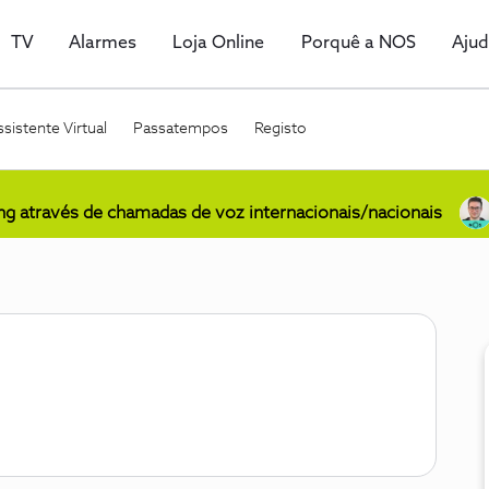
TV
Alarmes
Loja Online
Porquê a NOS
Aju
sistente Virtual
Passatempos
Registo
ing através de chamadas de voz internacionais/nacionais