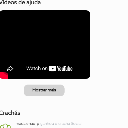
Vídeos de ajuda
Mostrar mais
Crachás
madalenaofp
ganhou o crachá Social