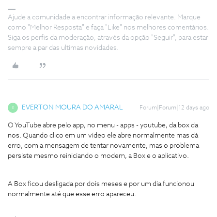
Ajude a comunidade a encontrar informação relevante. Marque
como "Melhor Resposta" e faça "Like" nos melhores comentários.
Siga os perfis da moderação, através da opção "Seguir", para estar
sempre a par das ultimas novidades.
EVERTON MOURA DO AMARAL
Forum|Forum|12 days ago
E
O YouTube abre pelo app, no menu - apps - youtube, da box da
nos. Quando clico em um vídeo ele abre normalmente mas dá
erro, com a mensagem de tentar novamente, mas o problema
persiste mesmo reiniciando o modem, a Box e o aplicativo.
A Box ficou desligada por dois meses e por um dia funcionou
normalmente até que esse erro apareceu.