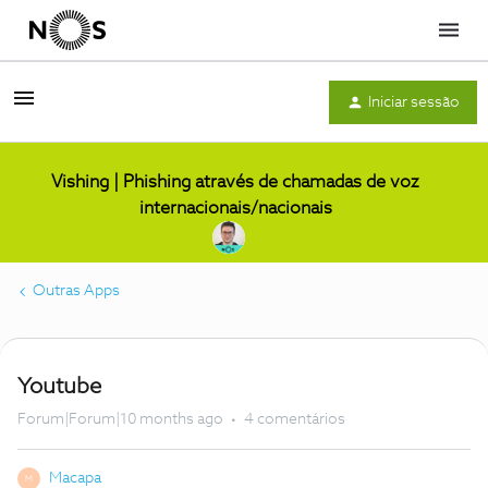
Menu
Iniciar sessão
Vishing | Phishing através de chamadas de voz
internacionais/nacionais
Outras Apps
Youtube
Forum|Forum|10 months ago
4 comentários
Macapa
M