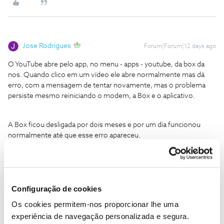
Jose Rodrigues
Forum|Forum|12 days ago
O YouTube abre pelo app, no menu - apps - youtube, da box da
nos. Quando clico em um vídeo ele abre normalmente mas dá
erro, com a mensagem de tentar novamente, mas o problema
persiste mesmo reiniciando o modem, a Box e o aplicativo.
A Box ficou desligada por dois meses e por um dia funcionou
normalmente até que esse erro apareceu.
Boa noite, desligue a box diretamente da corrente eletrica,
aguarde alguns segundos e volte a ligar, caso não resolva, efetue
uma reposição dos parametros de fábrica da box, se mesmo
assim não ficar resolvido, faça um teste através da sua área de
Configuração de cookies
cliente seguindo os passos sugeridos no Tópico abaixo
Os cookies permitem-nos proporcionar lhe uma
experiência de navegação personalizada e segura.