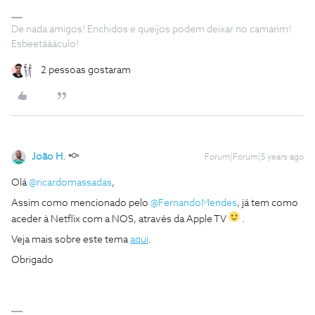
De nada amigos! Enchidos e queijos podem deixar no camarim!
Esbeetáááculo!
2 pessoas gostaram
João H.
Forum|Forum|5 years ago
Olá
@ricardomassadas
,
Assim como mencionado pelo
@FernandoMendes
, já tem como
aceder à Netflix com a NOS, através da Apple TV
.
Veja mais sobre este tema
aqui
.
Obrigado