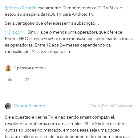
@Sérgio Ricardo
exatamente. Também tenho o Mi TV Stick e
estou só à espera da NOS TV para Android TV.
Seria vantajoso que oferecessem a subscrição...
@Diogo N.
Sim. Há pelo menos uma operadora que oferece
Prime, HBO e ainda Fox+, e com mensalidade semelhante a todas
as operadoras. Entre 12 aos 24 meses dependendo da
mensalidade. Mas é vantajoso sim.
1 pessoa gostou
CosmoRandom
Forum|Forum|5 years ago
S e a questão é ver na TV, e não sendo smart compatível,
resolvem o problema com uma simples MI TV Stick, e existem
outras soluções no mercado, embora essa seja uma opção
barata, e não precisam de ficar dependente de nenhuma box das