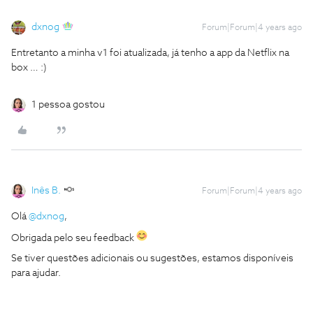
dxnog
Forum|Forum|4 years ago
Entretanto a minha v1 foi atualizada, já tenho a app da Netflix na
box … :)
1 pessoa gostou
Inês B.
Forum|Forum|4 years ago
Olá
@dxnog
,
Obrigada pelo seu feedback
Se tiver questões adicionais ou sugestões, estamos disponíveis
para ajudar.