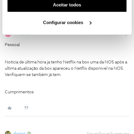
(cookies de publicidade personalizada). Pode gerir a
Aceitar todos
utilização dos cookies clicando em "
Configurar
Cookies
".
Configurar cookies
nmralves
Forum|Forum|5 years ago
N
Pessoal
Noticia de última hora ja tenho Netflix na box uma da NOS após a
ultima atualização da box apareceu o Netflix disponível na NOS.
Verifiquem se também já tem.
Cumprimentos
dxnog