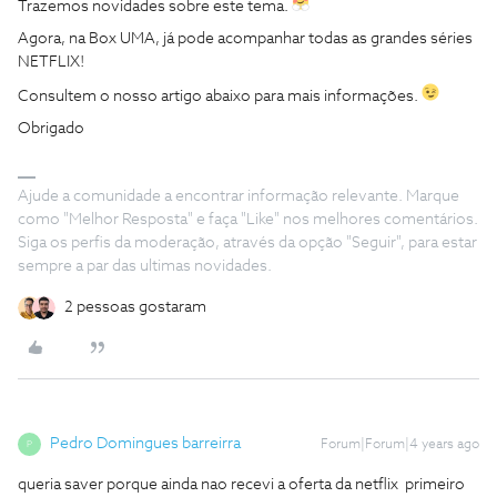
Trazemos novidades sobre este tema.
Agora, na Box UMA, já pode acompanhar todas as grandes séries
NETFLIX!
Consultem o nosso artigo abaixo para mais informações.
Obrigado
Ajude a comunidade a encontrar informação relevante. Marque
como "Melhor Resposta" e faça "Like" nos melhores comentários.
Siga os perfis da moderação, através da opção "Seguir", para estar
sempre a par das ultimas novidades.
2 pessoas gostaram
Pedro Domingues barreirra
Forum|Forum|4 years ago
P
queria saver porque ainda nao recevi a oferta da netflix primeiro