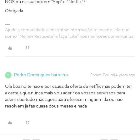
NOS ou na sua box em “App” e “Netflix”?
Obrigada
Ajude a comunidade a encontrar informação relevante. Marque
como "Melhor Resposta" e faça "Like" nos melhores comentários.
Pedro Domingues barreirra
Forum|Forum|4 years ago
P
Ola boa noite nao e por causa da oferta da netflix mas podem ter
a certeja que nunca mais vou aderir os vossos servissos para
aderir dao tudo mas agora para oferecer ninguem da ou nao
resolvem ja fas quase dous meses e nada