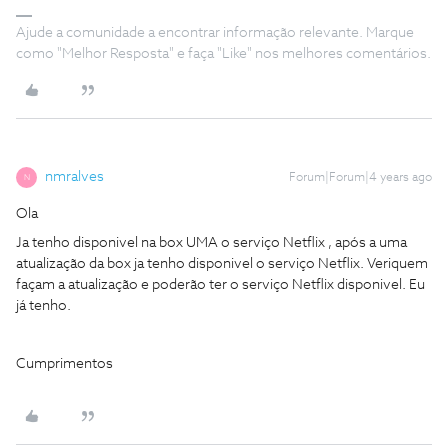
Ajude a comunidade a encontrar informação relevante. Marque
como "Melhor Resposta" e faça "Like" nos melhores comentários.
nmralves
Forum|Forum|4 years ago
N
Ola
Ja tenho disponivel na box UMA o serviço Netflix , após a uma
atualização da box ja tenho disponivel o serviço Netflix. Veriquem
façam a atualização e poderão ter o serviço Netflix disponivel. Eu
já tenho.
Cumprimentos