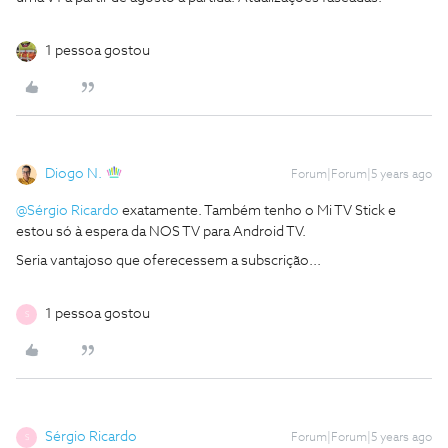
1 pessoa gostou
Diogo N.
Forum|Forum|5 years ago
@Sérgio Ricardo
exatamente. Também tenho o Mi TV Stick e
estou só à espera da NOS TV para Android TV.
Seria vantajoso que oferecessem a subscrição...
1 pessoa gostou
S
Sérgio Ricardo
Forum|Forum|5 years ago
S