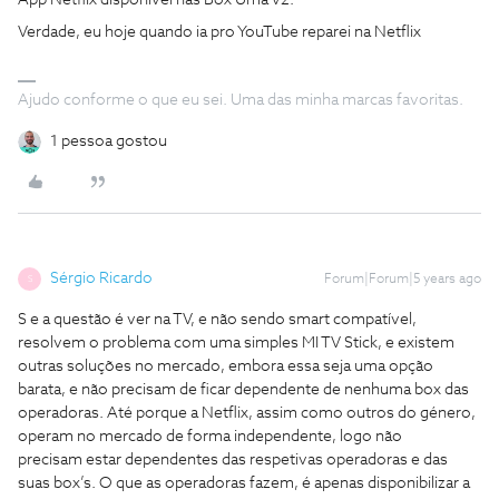
App Netflix disponível nas Box Uma v2.
Verdade, eu hoje quando ia pro YouTube reparei na Netflix
Ajudo conforme o que eu sei. Uma das minha marcas favoritas.
1 pessoa gostou
Sérgio Ricardo
Forum|Forum|5 years ago
S
S e a questão é ver na TV, e não sendo smart compatível,
resolvem o problema com uma simples MI TV Stick, e existem
outras soluções no mercado, embora essa seja uma opção
barata, e não precisam de ficar dependente de nenhuma box das
operadoras. Até porque a Netflix, assim como outros do género,
operam no mercado de forma independente, logo não
precisam estar dependentes das respetivas operadoras e das
suas box’s. O que as operadoras fazem, é apenas disponibilizar a