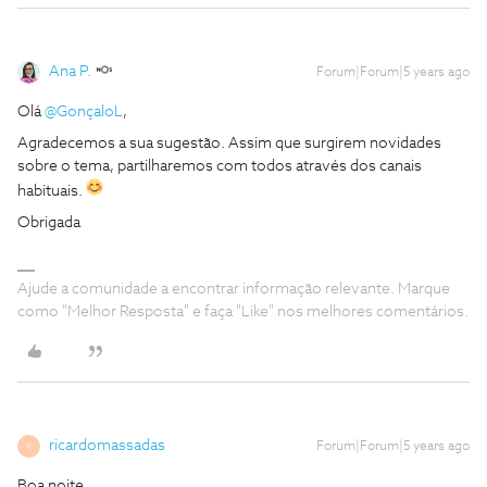
Ana P.
Forum|Forum|5 years ago
Olá
@GonçaloL
,
Agradecemos a sua sugestão. Assim que surgirem novidades
sobre o tema, partilharemos com todos através dos canais
habituais.
Obrigada
Ajude a comunidade a encontrar informação relevante. Marque
como "Melhor Resposta" e faça "Like" nos melhores comentários.
ricardomassadas
Forum|Forum|5 years ago
R
Boa noite.