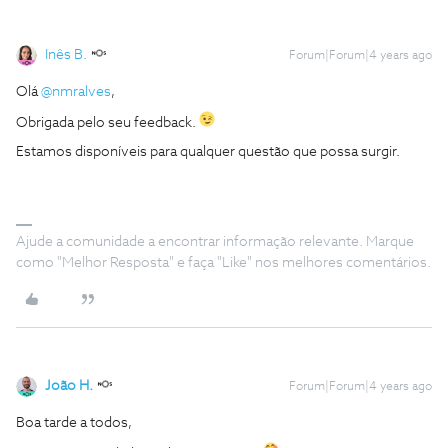
Inês B.
Forum|Forum|4 years ago
Olá
@nmralves
,
Obrigada pelo seu feedback.
Estamos disponíveis para qualquer questão que possa surgir.
Ajude a comunidade a encontrar informação relevante. Marque
como "Melhor Resposta" e faça "Like" nos melhores comentários.
João H.
Forum|Forum|4 years ago
Boa tarde a todos,