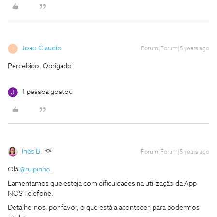
Joao Claudio
Forum|Forum|5 years ago
J
Percebido. Obrigado
1 pessoa gostou
Inês B.
Forum|Forum|5 years ago
Olá
@ruipinho
,
Lamentamos que esteja com dificuldades na utilização da App
NOS Telefone.
Detalhe-nos, por favor, o que está a acontecer, para podermos