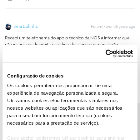
Ana Lufinha
Forum|Forum|5 years ago
Recebi um telefonema do apoio técnico da NOS a informar que
são incapazes de emitir o código de acesso porque já não
possuem o software / programa para tal… parece realmente algo
surreal não é?!?!!? Que péssimo serviço prestado… Já fiz
reclamação à ANACOM mas duvido que resolvam algo!
No mínimo esta quebra de contrato deverá permitir que o cliente
Configuração de cookies
deixe de estar fidelizado à NOS!!!
Os cookies permitem-nos proporcionar lhe uma
experiência de navegação personalizada e segura.
1 pessoa gostou
J
Utilizamos cookies e/ou ferramentas similares nos
nossos websites ou aplicações que são necessários
Precisa de ajuda?
para o seu bom funcionamento técnico (cookies
necessários para a prestação de serviço).
Mário P.
Forum|Forum|5 years ago
Caso aceite, poderemos utilizar cookies para analisar