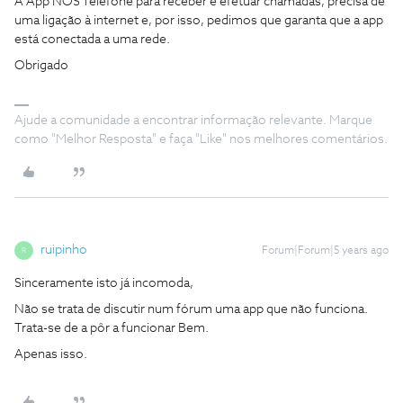
A App NOS Telefone para receber e efetuar chamadas, precisa de
uma ligação à internet e, por isso, pedimos que garanta que a app
está conectada a uma rede.
Obrigado
Ajude a comunidade a encontrar informação relevante. Marque
como "Melhor Resposta" e faça "Like" nos melhores comentários.
ruipinho
Forum|Forum|5 years ago
R
Sinceramente isto já incomoda,
Não se trata de discutir num fórum uma app que não funciona.
Trata-se de a pôr a funcionar Bem.
Apenas isso.