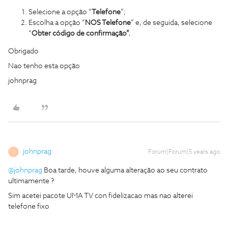
Selecione a opção “
Telefone
”;
Escolha a opção “
NOS Telefone
” e, de seguida, selecione
“
Obter código de confirmação”.
Obrigado
Nao tenho esta opção
johnprag
johnprag
Forum|Forum|5 years ago
J
@johnprag
Boa tarde, houve alguma alteração ao seu contrato
ultimamente ?
Sim acetei pacote UMA TV con fidelizacao mas nao alterei
telefone fixo