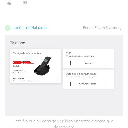
José Luís Malaquias
Forum|Forum|5 years ago
J
Isto é o que eu consigo ver. Não encontro a opção que
descrevem