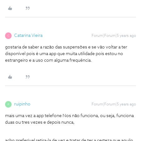
Catarina Vieira
Forum|Forum|5 years ago
C
gostaria de saber a razão das suspensões e se vão voltar a ter
disponível pois é uma app que muita utilidade pois estou no
estrangeiro e a uso com alguma frequência.
ruipinho
Forum|Forum|5 years ago
R
mais uma vez a app telefone Nos não funciona, ou seja, funciona
duas ou tres vezes e depois nunca,
acho preferível retira-la de vez e tratar de ter a certeza que aquilo