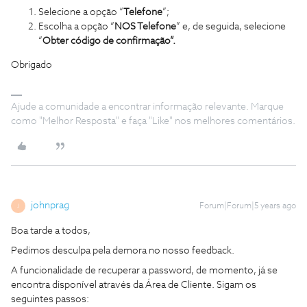
Selecione a opção “
Telefone
”;
Escolha a opção “
NOS Telefone
” e, de seguida, selecione
“
Obter código de confirmação”.
Obrigado
Ajude a comunidade a encontrar informação relevante. Marque
como "Melhor Resposta" e faça "Like" nos melhores comentários.
johnprag
Forum|Forum|5 years ago
J
Boa tarde a todos,
Pedimos desculpa pela demora no nosso feedback.
A funcionalidade de recuperar a password, de momento, já se
encontra disponível através da Área de Cliente. Sigam os
seguintes passos: