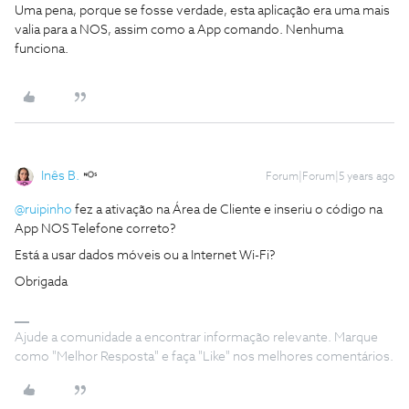
Uma pena, porque se fosse verdade, esta aplicação era uma mais
valia para a NOS, assim como a App comando. Nenhuma
funciona.
Inês B.
Forum|Forum|5 years ago
@ruipinho
fez a ativação na Área de Cliente e inseriu o código na
App NOS Telefone correto?
Está a usar dados móveis ou a Internet Wi-Fi?
Obrigada
Ajude a comunidade a encontrar informação relevante. Marque
como "Melhor Resposta" e faça "Like" nos melhores comentários.