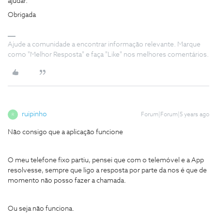
ajudar.
Obrigada
Ajude a comunidade a encontrar informação relevante. Marque
como "Melhor Resposta" e faça "Like" nos melhores comentários.
ruipinho
Forum|Forum|5 years ago
R
Não consigo que a aplicação funcione
O meu telefone fixo partiu, pensei que com o telemóvel e a App
resolvesse, sempre que ligo a resposta por parte da nos é que de
momento não posso fazer a chamada.
Ou seja não funciona.