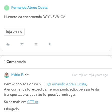
Fernando Abreu Costa
F
Número da encomenda DCYN3V8LCA
loja online
1 Comentário
Mário P.
Forum|Forum|4 years ago
Bem-vindo ao Fórum NOS
@Fernando Abreu Costa
,
A encomenda foi expedida. Temos a indicação, pela parte da
transportadora, que não foi possível entregar.
Saiba mais em
CTT.pt
Obrigado