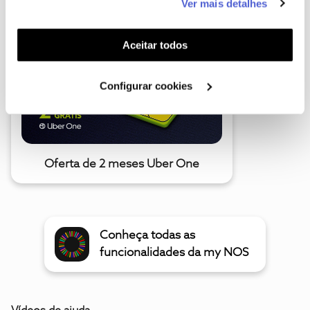
Ver mais detalhes
funcionalidades (cookies de personalização e
funcionalidade) e adaptar anúncios aos seus interesses
(cookies de publicidade personalizada). Pode gerir a
Aceitar todos
utilização dos cookies clicando em "
Configurar
Cookies
".
Configurar cookies
Oferta de 2 meses Uber One
Conheça todas as
funcionalidades da my NOS