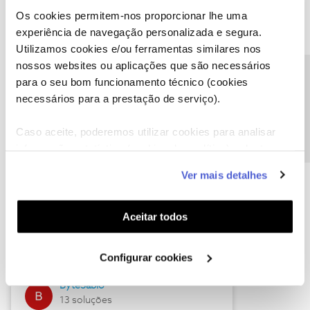
Os cookies permitem-nos proporcionar lhe uma
experiência de navegação personalizada e segura.
Utilizamos cookies e/ou ferramentas similares nos
Descubra as novidades de julho
nossos websites ou aplicações que são necessários
Precisa de ajuda?
para o seu bom funcionamento técnico (cookies
necessários para a prestação de serviço).
Caso aceite, poderemos utilizar cookies para analisar
informação estatística (cookies de analítica), adaptar
este serviço às suas preferências e apresentar-lhe
Ver mais detalhes
funcionalidades (cookies de personalização e
funcionalidade) e adaptar anúncios aos seus interesses
(cookies de publicidade personalizada). Pode gerir a
Hall of Fame de julho
Aceitar todos
utilização dos cookies clicando em "
Configurar
Guimas
Cookies
".
Configurar cookies
17 soluções
ByteSábio
13 soluções