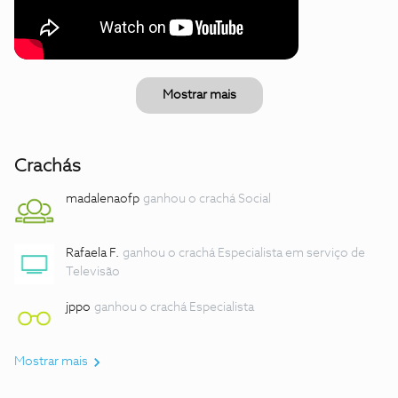
Mostrar mais
Crachás
madalenaofp
ganhou o crachá Social
Rafaela F.
ganhou o crachá Especialista em serviço de
Televisão
jppo
ganhou o crachá Especialista
Mostrar mais