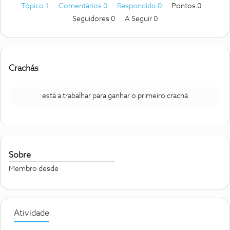
Tópico 1
Comentários 0
Respondido 0
Pontos 0
Seguidores
0
A Seguir
0
Crachás
está a trabalhar para ganhar o primeiro crachá
Sobre
Membro desde
Atividade