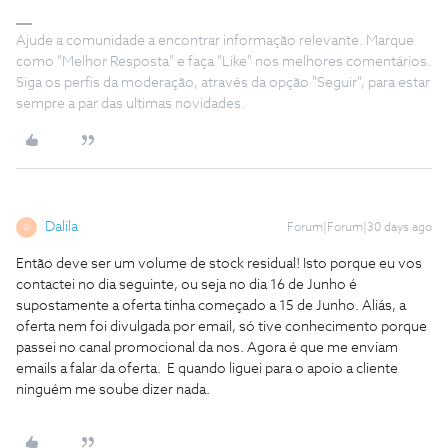
Ajude a comunidade a encontrar informação relevante. Marque
como "Melhor Resposta" e faça "Like" nos melhores comentários.
Siga os perfis da moderação, através da opção "Seguir", para estar
sempre a par das ultimas novidades.
Dalila
Forum|Forum|30 days ago
D
Então deve ser um volume de stock residual! Isto porque eu vos
contactei no dia seguinte, ou seja no dia 16 de Junho é
supostamente a oferta tinha começado a 15 de Junho. Aliás, a
oferta nem foi divulgada por email, só tive conhecimento porque
passei no canal promocional da nos. Agora é que me enviam
emails a falar da oferta. E quando liguei para o apoio a cliente
ninguém me soube dizer nada.