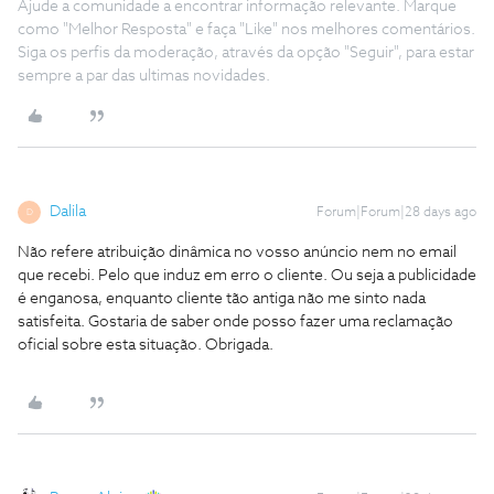
Ajude a comunidade a encontrar informação relevante. Marque
como "Melhor Resposta" e faça "Like" nos melhores comentários.
Siga os perfis da moderação, através da opção "Seguir", para estar
sempre a par das ultimas novidades.
Dalila
Forum|Forum|28 days ago
D
Não refere atribuição dinâmica no vosso anúncio nem no email
que recebi. Pelo que induz em erro o cliente. Ou seja a publicidade
é enganosa, enquanto cliente tão antiga não me sinto nada
satisfeita. Gostaria de saber onde posso fazer uma reclamação
oficial sobre esta situação. Obrigada.