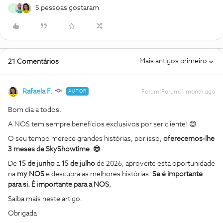
5 pessoas gostaram
M
Mais antigos primeiro
21 Comentários
Rafaela F.
AUTOR
Forum|Forum|1 month ago
Bom dia a todos,
A NOS tem sempre benefícios exclusivos por ser cliente! 😊
O seu tempo merece grandes histórias, por isso,
oferecemos-lhe
3 meses de SkyShowtime
.
😎
De
15 de junho
a
15 de julho
de 2026,
aproveite esta oportunidade
na
my NOS
e descubra as melhores histórias.
Se é importante
para si. É importante para a NOS.
Saiba mais neste artigo.
Obrigada