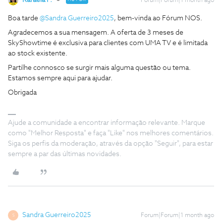
Rafaela F.
Forum|Forum|1 month ago
Boa tarde ​
@Sandra Guerreiro2025
, bem-vinda ao Fórum NOS.
Agradecemos a sua mensagem. A oferta de 3 meses de
SkyShowtime é exclusiva para clientes com UMA TV e é limitada
ao stock existente.
Partilhe connosco se surgir mais alguma questão ou tema.
Estamos sempre aqui para ajudar.
Obrigada
Ajude a comunidade a encontrar informação relevante. Marque
como "Melhor Resposta" e faça "Like" nos melhores comentários.
Siga os perfis da moderação, através da opção "Seguir", para estar
sempre a par das últimas novidades.
Sandra Guerreiro2025
Forum|Forum|1 month ago
S