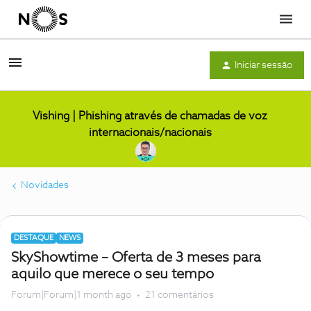
Menu
Iniciar sessão
Vishing | Phishing através de chamadas de voz
internacionais/nacionais
Novidades
DESTAQUE
NEWS
SkyShowtime – Oferta de 3 meses para
aquilo que merece o seu tempo
Forum|Forum|1 month ago
21 comentários