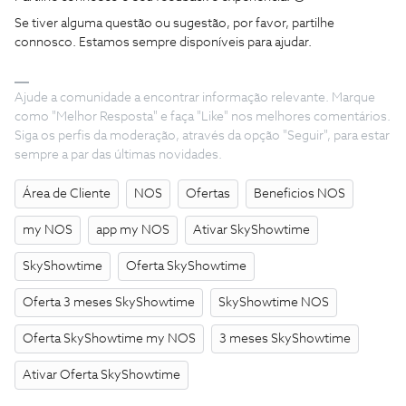
Se tiver alguma questão ou sugestão, por favor, partilhe
connosco. Estamos sempre disponíveis para ajudar.
Ajude a comunidade a encontrar informação relevante. Marque
como "Melhor Resposta" e faça "Like" nos melhores comentários.
Siga os perfis da moderação, através da opção "Seguir", para estar
sempre a par das últimas novidades.
Área de Cliente
NOS
Ofertas
Beneficios NOS
my NOS
app my NOS
Ativar SkyShowtime
SkyShowtime
Oferta SkyShowtime
Oferta 3 meses SkyShowtime
SkyShowtime NOS
Oferta SkyShowtime my NOS
3 meses SkyShowtime
Ativar Oferta SkyShowtime