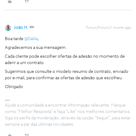
João H.
Forum|Forum|1 month ago
Boa tarde ​
@Dalila
,
Agradecemos a sua mensagem.
Cada cliente pode escolher ofertas de adesão no momento de
aderir a um contrato.
Sugerimos que consulte o modelo resumo de contrato, enviado
por e-mail, para confirmar as ofertas de adesão que escolheu.
Obrigado
Ajude a comunidade a encontrar informação relevante. Marque
como "Melhor Resposta" e faça "Like" nos melhores comentários.
Siga os perfis da moderação, através da opção "Seguir", para estar
sempre a par das ultimas novidades.