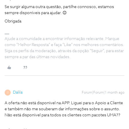
Se surgir alguma outra questão, partilhe connosco, estamos
sempre disponíveis para ajudar. 😊
Obrigada
Ajude a comunidade a encontrar informação relevante. Marque
como "Melhor Resposta" e faça "Like" nos melhores comentários.
Siga os perfis da moderação, através da opção "Seguir", para estar
sempre a par das últimas novidades.
Dalila
Forum|Forum|1 month ago
D
A oferta não está disponível na APP. Liguei para o Apoio a Cliente
e também não me souberam dar informações sobre o assunto.
Não está disponível para todos os clientes com pacotes UMA??