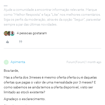
Ajude a comunidade a encontrar informação relevante. Marque
como "Melhor Resposta" e faça "Like" nos melhores comentários.
Siga os perfis da moderação, através da opção "Seguir", para estar
sempre a par das últimas novidades.
4 pessoas gostaram
Apimenta
Forum|Forum|1 month ago
A
Boa tarde,
Mas a oferta dos 3meses é mesmo oferta oferta ou é daquelas
ofertas que pagas o valor de uma mensalidade por 3 meses? E
como sabemos se ainda temos a oferta disponível, visto ser
limitado ao stock existente?
Agradeço o esclarecimento.