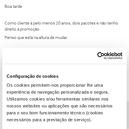
Boa tarde
Como cliente á pelo menos 20 anos, dois pacotes e não tenho
direito á promoção.
Penso que está na altura de mudar.
Obrigada pelo esclarecimento
Configuração de cookies
Os cookies permitem-nos proporcionar lhe uma
experiência de navegação personalizada e segura.
Utilizamos cookies e/ou ferramentas similares nos
nossos websites ou aplicações que são necessários
Precisa de ajuda?
João H.
Forum|Forum|1 month ago
para o seu bom funcionamento técnico (cookies
necessários para a prestação de serviço).
Boa tarde ​
@Sandra Guerreiro2025
,