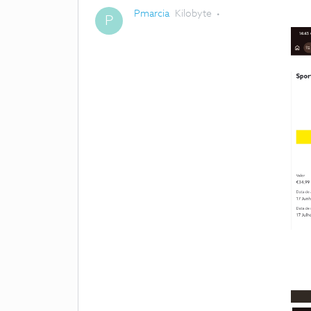
Pmarcia
Kilobyte
P