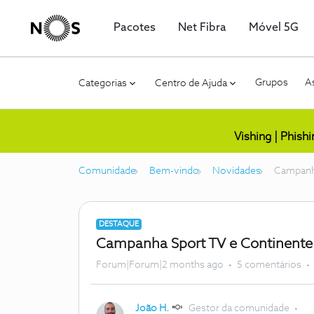
Pacotes
Net Fibra
Móvel 5G
Grupos
As
Categorias
Centro de Ajuda
Vishing | Phish
Comunidade
Bem-vindo
Novidades
Campanha
DESTAQUE
Campanha Sport TV e Continente 
Forum|Forum|2 months ago
5 comentários
João H.
Gestor da comunidade