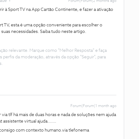
dade
Forum|Forum|2 months ago
rir à Sport TV na App Cartão Continente, e fazer a ativação
ort TV, esta é uma opção conveniente para escolher o
suas necessidades. Saiba tudo neste artigo.
ação relevante. Marque como "Melhor Resposta" e faça
s perfis da moderação, através da opção "Seguir", para
s.
Forum|Forum|1 month ago
 via tlf há mais de duas horas e nada de soluções nem ajuda
assistente virtual ajuda.......
o consigo com contexto humano.via tlefonema