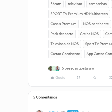
Fórum
televisão
campanhas
SPORT TV Premium HD Multiscreen
Canais Premium
NOS continente
Pack desporto
Grelha NOS
Cam
Televisão da NOS
Sport TV Premi
Cartão Continente
App Cartão Con
5 pessoas gostaram
M
Gosto
5 Comentários