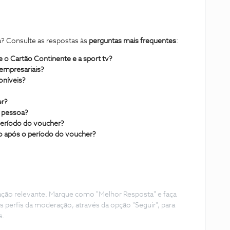
? Consulte as respostas às
perguntas mais frequentes
:
 o Cartão Continente e a sport tv?
 empresariais?
oníveis?
er?
a pessoa?
período do voucher?
o após o período do voucher?
ação relevante. Marque como "Melhor Resposta" e faça
s perfis da moderação, através da opção "Seguir", para
s.