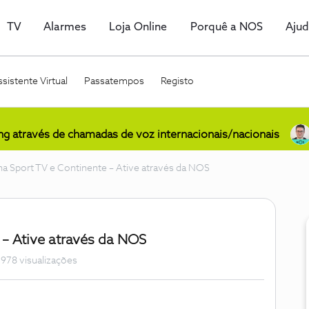
TV
Alarmes
Loja Online
Porquê a NOS
Aju
sistente Virtual
Passatempos
Registo
ing através de chamadas de voz internacionais/nacionais
 Sport TV e Continente – Ative através da NOS
– Ative através da NOS
978 visualizações