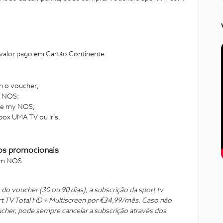
valor pago em Cartão Continente.
m o voucher;
a NOS:
nte my NOS;
box UMA TV ou Iris.
os promocionais
rum NOS:
o voucher (30 ou 90 dias), a subscrição da sport tv
 TV Total HD + Multiscreen por €34,99/mês. Caso não
cher, pode sempre cancelar a subscrição através dos