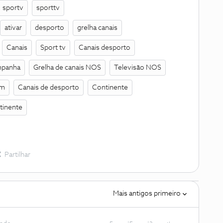
sportv
sporttv
ativar
desporto
grelha canais
Canais
Sport tv
Canais desporto
panha
Grelha de canais NOS
Televisão NOS
um
Canais de desporto
Continente
tinente
Partilhar
Mais antigos primeiro