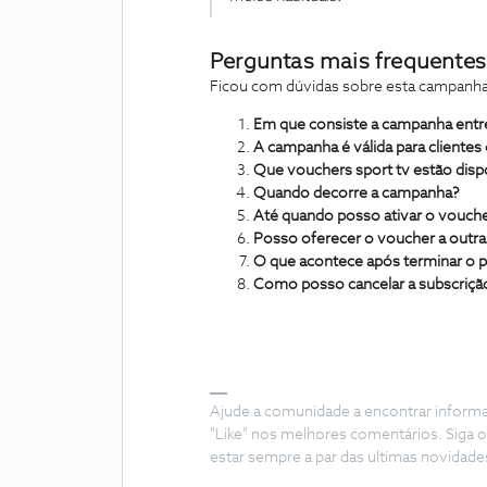
Perguntas mais frequentes
Ficou com dúvidas sobre esta campanha
Em que consiste a campanha entre
A campanha é válida para clientes
Que vouchers sport tv estão disp
Quando decorre a campanha?
Até quando posso ativar o vouch
Posso oferecer o voucher a outr
O que acontece após terminar o 
Como posso cancelar a subscriçã
Ajude a comunidade a encontrar inform
"Like" nos melhores comentários. Siga o
estar sempre a par das ultimas novidade