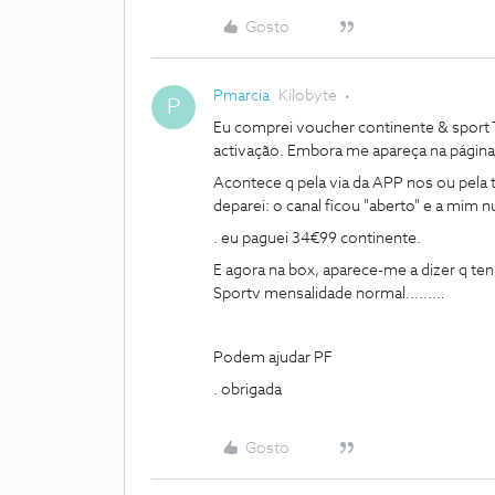
Gosto
Pmarcia
Kilobyte
P
Eu comprei voucher continente & sport T
activação. Embora me apareça na página:
Acontece q pela via da APP nos ou pela t
deparei: o canal ficou "aberto" e a mi
. eu paguei 34€99 continente.
E agora na box, aparece-me a dizer q t
Sportv mensalidade normal......…
Podem ajudar PF
. obrigada
Gosto