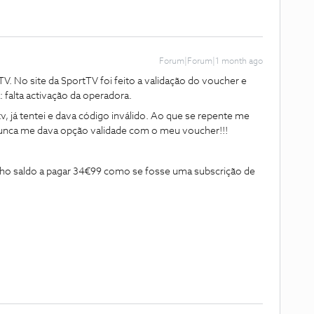
Forum|Forum|1 month ago
V. No site da SportTV foi feito a validação do voucher e
 falta activação da operadora.
v, já tentei e dava código inválido. Ao que se repente me
m nunca me dava opção validade com o meu voucher!!!
enho saldo a pagar 34€99 como se fosse uma subscrição de