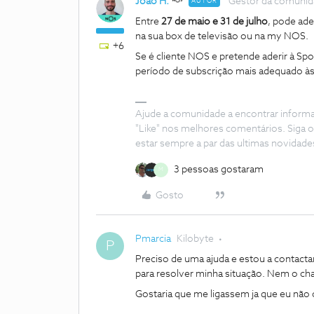
João H.
Gestor da comuni
AUTOR
Entre
27 de maio e 31 de julho
, pode ade
na sua box de televisão ou na my NOS.
+6
Se é cliente NOS e pretende aderir à Sp
período de subscrição mais adequado às 
Ajude a comunidade a encontrar inform
"Like" nos melhores comentários. Siga o
estar sempre a par das ultimas novidade
3 pessoas gostaram
M
Gosto
Pmarcia
Kilobyte
P
Preciso de uma ajuda e estou a contactar
para resolver minha situação. Nem o chat 
Gostaria que me ligassem ja que eu nã