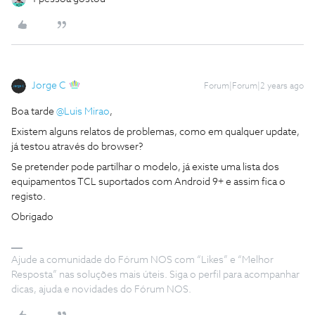
Jorge C
Forum|Forum|2 years ago
Boa tarde
@Luis Mirao
,
Existem alguns relatos de problemas, como em qualquer update,
já testou através do browser?
Se pretender pode partilhar o modelo, já existe uma lista dos
equipamentos TCL suportados com Android 9+ e assim fica o
registo.
Obrigado
Ajude a comunidade do Fórum NOS com “Likes” e “Melhor
Resposta” nas soluções mais úteis. Siga o perfil para acompanhar
dicas, ajuda e novidades do Fórum NOS.