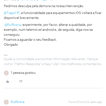
Pedimos desculpa pela demora na nossa intervenção.
@TiagoMF
, a funcionalidade para equipamentos iOS voltará a ficar
disponível brevemente.
@RuiRosca
, experimente, por favor, alterar a qualidade, por
exemplo, num telemóvel android e, de seguida, diga-nos se
conseguiu.
Ficamos a aguardar o seu feedback.
Obrigado
Ajude a comunidade a encontrar informação relevante. Marque
como "Melhor Resposta" e faça "Like" nos melhores comentários.
1 pessoa gostou
R
RuiRosca
Forum|Forum|4 years ago
R