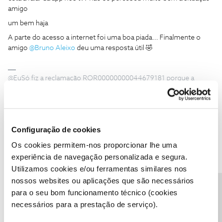
amigo
um bem haja
A parte do acesso a internet foi uma boa piada... Finalmente o
amigo
@Bruno Aleixo
deu uma resposta útil 🤣
@EuSó fiz a reclamação ROR00000000044679181 porque a
censura no @Fórum continua.
Configuração de cookies
Os cookies permitem-nos proporcionar lhe uma
Tsousa24
Forum|Forum|3 years ago
T
experiência de navegação personalizada e segura.
Utilizamos cookies e/ou ferramentas similares nos
Boas
nossos websites ou aplicações que são necessários
Precisa de ajuda?
para o seu bom funcionamento técnico (cookies
Falei da actualização da app da nos
necessários para a prestação de serviço).