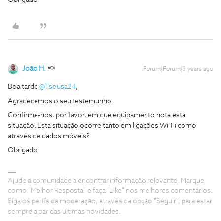
Obrigado
João H.
Forum|Forum|3 years ago
Boa tarde
@Tsousa24
,
Agradecemos o seu testemunho.
Confirme-nos, por favor, em que equipamento nota esta
situação. Esta situação ocorre tanto em ligações Wi-Fi como
através de dados móveis?
Obrigado
Ajude a comunidade a encontrar informação relevante. Marque
como "Melhor Resposta" e faça "Like" nos melhores comentários.
Siga os perfis da moderação, através da opção "Seguir", para estar
sempre a par das ultimas novidades.