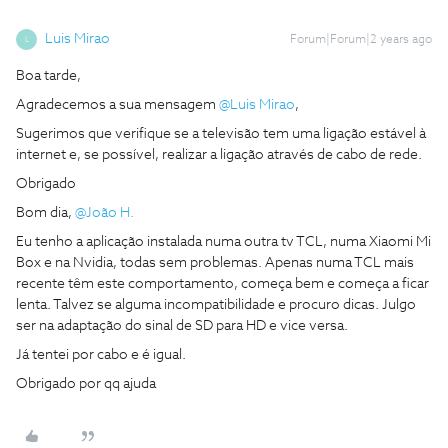
Luis Mirao
Forum|Forum|2 years ago
L
Boa tarde,
Agradecemos a sua mensagem
@Luis Mirao
,
Sugerimos que verifique se a televisão tem uma ligação estável à
internet e, se possível, realizar a ligação através de cabo de rede.
Obrigado
Bom dia,
@João H.
Eu tenho a aplicação instalada numa outra tv TCL, numa Xiaomi Mi
Box e na Nvidia, todas sem problemas. Apenas numa TCL mais
recente têm este comportamento, começa bem e começa a ficar
lenta. Talvez se alguma incompatibilidade e procuro dicas. Julgo
ser na adaptação do sinal de SD para HD e vice versa.
Já tentei por cabo e é igual.
Obrigado por qq ajuda