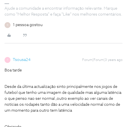
Ajude a comunidade a encontrar informação relevante. Marque
como "Melhor Resposta" e faça "Like" nos melhores comentários.
1 pessoa gostou
R
Tsousa24
Forum|Forum|3 years ago
T
Boa tarde
Desde da última actualização sinto principalmente nos jogos de
futebol que tenho uma imagem de qualidade mas alguma latência
o que penso nao ser normal ,outro exemplo ao ver canais de
notícias os rodapés tanto dão a uma velocidade normal como de
um momento para outro tem latência