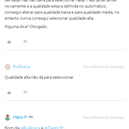
dentada mas não dava para selectionar nada. Mais tarde tentei
novamente e a qualidade estava definida no automático,
consegui alterar para qualidade baixa e para qualidade média, no
entanto nunca consegui selecionar qualidade alta.
Alguma dica? Obrigado.
RuiRosca
Forum|Forum|4 years ago
R
Qualidade alta não dá para seleccionar.
Mário P.
Forum|Forum|4 years ago
Bom dia
@RuiRosca
e
@TiagoMF
,