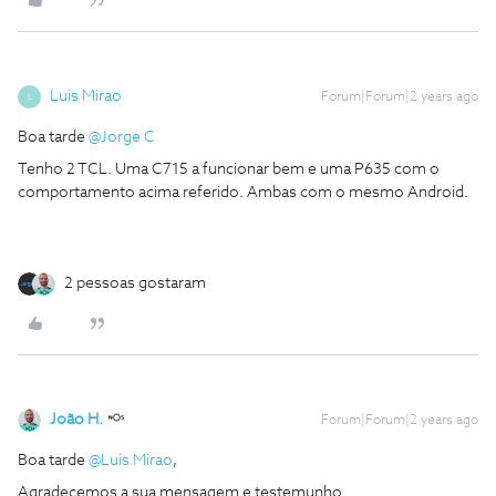
Luis Mirao
Forum|Forum|2 years ago
L
Boa tarde
@Jorge C
Tenho 2 TCL. Uma C715 a funcionar bem e uma P635 com o
comportamento acima referido. Ambas com o mesmo Android.
2 pessoas gostaram
João H.
Forum|Forum|2 years ago
Boa tarde
@Luis Mirao
,
Agradecemos a sua mensagem e testemunho.