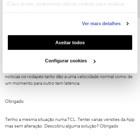
Caso aceite, poderemos utilizar cookies para analisar
informação estatística (cookies de analítica), adaptar
este serviço às suas preferências e apresentar-lhe
Ver mais detalhes
funcionalidades (cookies de personalização e
Luis Mirao
Forum|Forum|2 years ago
L
funcionalidade) e adaptar anúncios aos seus interesses
Boa tarde
(cookies de publicidade personalizada). Pode gerir a
Aceitar todos
utilização dos cookies clicando em "
Configurar
Cookies
".
Desde da última actualização sinto principalmente nos jogos de
Configurar cookies
futebol que tenho uma imagem de qualidade mas alguma latência
o que penso nao ser normal ,outro exemplo ao ver canais de
notícias os rodapés tanto dão a uma velocidade normal como de
um momento para outro tem latência
Obrigado
Tenho a mesma situação numa TCL. Tentei varias versões da App
mas sem alteração. Descobriu alguma solução? Obrigado