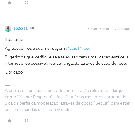
João H.
Forum|Forum|2 years ago
Boa tarde,
Agradecemos a sua mensagem
@Luis Mirao
,
Sugerimos que verifique se a televisão tem uma ligação estável à
internet e, se possível, realizar a ligação através de cabo de rede.
Obrigado
Ajude a comunidade a encontrar informação relevante. Marque
como "Melhor Resposta" e faça "Like" nos melhores comentários.
Siga os perfis da moderação, através da opção "Seguir", para estar
sempre a par das ultimas novidades.