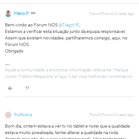
Mário P.
Forum|Forum|4 years ago
Bem-vindo ao Fórum NOS
@TiagoMF
,
Estamos a verificar esta situação junto da equipa responsável.
Assim que existam novidades, partilharemos consigo, aqui, no
Fórum NOS.
Obrigado
Ajude a comunidade a encontrar informação relevante. Marque
como "Melhor Resposta" e faça "Like" nos melhores comentários.
RuiRosca
Forum|Forum|4 years ago
R
Bom dia, ontem estava a ver tv no tablet e notei que a qualidade
estava muito pixealisada, tentei alterar a qualidade na roda