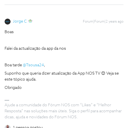
Jorge C
Forum|Forum|2 years ago
Boas
Falei da actualização da app da nos
Boa tarde
@Tsousa24
,
Suponho que queria dizer atualização da App NOS TV 😊 Veja se
este tópico ajuda.
Obrigado
Ajude a comunidade do Fórum NOS com “Likes” e “Melhor
Resposta” nas soluções mais úteis. Siga o perfil para acompanhar
dicas, ajuda e novidades do Fórum NOS.
1 pessoa gostou