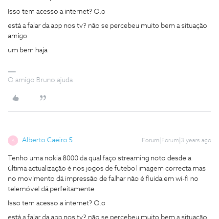
Isso tem acesso a internet? O.o
está a falar da app nos tv? não se percebeu muito bem a situação
amigo
um bem haja
O amigo Bruno ajuda
Alberto Caeiro 5
Forum|Forum|3 years ago
A
Tenho uma nokia 8000 da qual faço streaming noto desde a
última actualização é nos jogos de futebol imagem correcta mas
no movimento dá impressão de falhar não é fluida em wi-fi no
telemóvel dá perfeitamente
Isso tem acesso a internet? O.o
está a falar da app nos tv? não se percebeu muito bem a situação