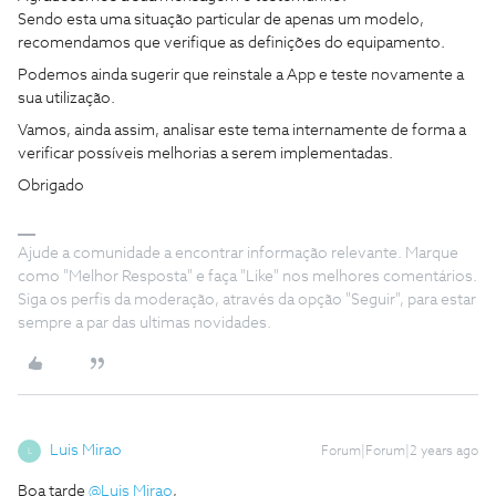
Sendo esta uma situação particular de apenas um modelo,
recomendamos que verifique as definições do equipamento.
Podemos ainda sugerir que reinstale a App e teste novamente a
sua utilização.
Vamos, ainda assim, analisar este tema internamente de forma a
verificar possíveis melhorias a serem implementadas.
Obrigado
Ajude a comunidade a encontrar informação relevante. Marque
como "Melhor Resposta" e faça "Like" nos melhores comentários.
Siga os perfis da moderação, através da opção "Seguir", para estar
sempre a par das ultimas novidades.
Luis Mirao
Forum|Forum|2 years ago
L
Boa tarde
@Luis Mirao
,