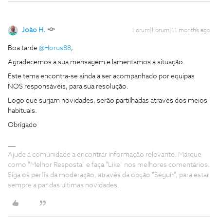
João H.
Forum|Forum|11 months ago
Boa tarde ​
@Horus88
,
Agradecemos a sua mensagem e lamentamos a situação.
Este tema encontra-se ainda a ser acompanhado por equipas
NOS responsáveis, para sua resolução.
Logo que surjam novidades, serão partilhadas através dos meios
habituais.
Obrigado
Ajude a comunidade a encontrar informação relevante. Marque
como "Melhor Resposta" e faça "Like" nos melhores comentários.
Siga os perfis da moderação, através da opção "Seguir", para estar
sempre a par das ultimas novidades.