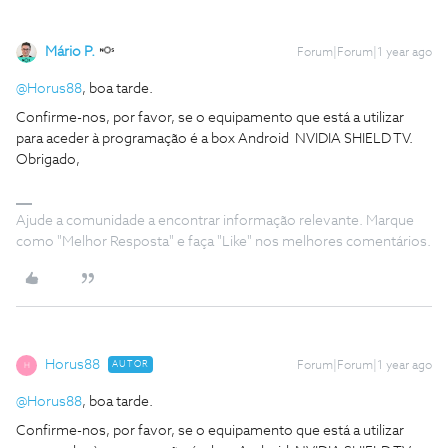
Mário P.
Forum|Forum|1 year ago
@Horus88
, boa tarde.
Confirme-nos, por favor, se o equipamento que está a utilizar
para aceder à programação é a box Android NVIDIA SHIELD TV.
Obrigado,
Ajude a comunidade a encontrar informação relevante. Marque
como "Melhor Resposta" e faça "Like" nos melhores comentários.
Horus88
AUTOR
Forum|Forum|1 year ago
H
@Horus88
, boa tarde.
Confirme-nos, por favor, se o equipamento que está a utilizar