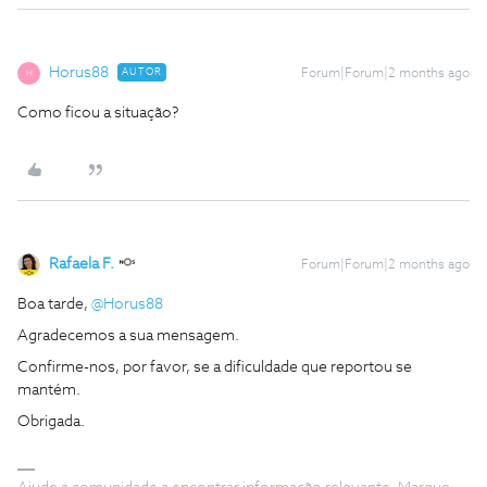
Horus88
AUTOR
Forum|Forum|2 months ago
H
Como ficou a situação?
Rafaela F.
Forum|Forum|2 months ago
Boa tarde, ​
@Horus88
Agradecemos a sua mensagem.
Confirme-nos, por favor, se a dificuldade que reportou se
mantém.
Obrigada.