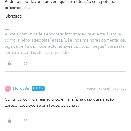
Pedimos, por favor, que verifique se a situação se repete nos
próximos dias.
Obrigado
Ajude a comunidade a encontrar informação relevante. Marque
como "Melhor Resposta" e faça "Like" nos melhores comentários.
Siga os perfis da moderação, através da opção "Seguir", para estar
sempre a par das ultimas novidades.
Horus88
AUTOR
Forum|Forum|1 year ago
H
Continuo com o mesmo problema, a falha da programação
apresentada ocorre em todos os canais.