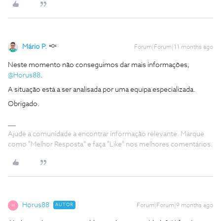
Mário P.
Forum|Forum|11 months ago
Neste momento não conseguimos dar mais informações, ​
@Horus88
.
A situação está a ser analisada por uma equipa especializada.
Obrigado.
Ajude a comunidade a encontrar informação relevante. Marque
como "Melhor Resposta" e faça "Like" nos melhores comentários.
Horus88
AUTOR
Forum|Forum|9 months ago
H