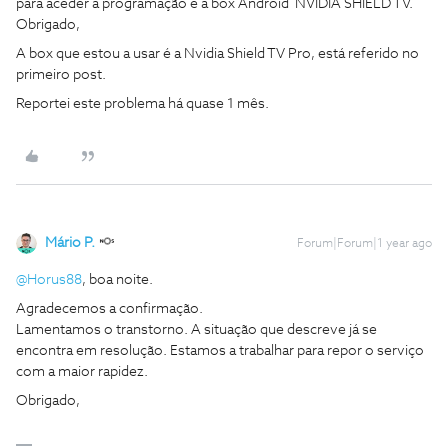
para aceder à programação é a box Android NVIDIA SHIELD TV.
Obrigado,
A box que estou a usar é a Nvidia Shield TV Pro, está referido no
primeiro post.
Reportei este problema há quase 1 mês.
Mário P.
Forum|Forum|1 year ago
@Horus88
, boa noite.
Agradecemos a confirmação.
Lamentamos o transtorno. A situação que descreve já se
encontra em resolução. Estamos a trabalhar para repor o serviço
com a maior rapidez.
Obrigado,