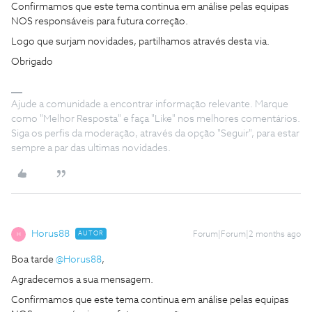
Confirmamos que este tema continua em análise pelas equipas
NOS responsáveis para futura correção.
Logo que surjam novidades, partilhamos através desta via.
Obrigado
Ajude a comunidade a encontrar informação relevante. Marque
como "Melhor Resposta" e faça "Like" nos melhores comentários.
Siga os perfis da moderação, através da opção "Seguir", para estar
sempre a par das ultimas novidades.
Horus88
AUTOR
Forum|Forum|2 months ago
H
Boa tarde ​
@Horus88
,
Agradecemos a sua mensagem.
Confirmamos que este tema continua em análise pelas equipas