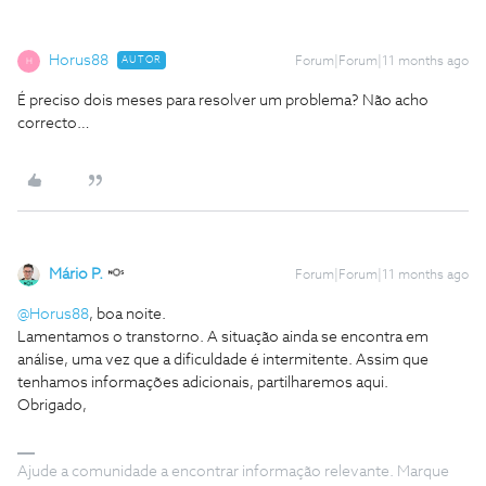
Horus88
AUTOR
Forum|Forum|11 months ago
H
É preciso dois meses para resolver um problema? Não acho
correcto…
Mário P.
Forum|Forum|11 months ago
@Horus88
, boa noite.
Lamentamos o transtorno. A situação ainda se encontra em
análise, uma vez que a dificuldade é intermitente. Assim que
tenhamos informações adicionais, partilharemos aqui.
Obrigado,
Ajude a comunidade a encontrar informação relevante. Marque