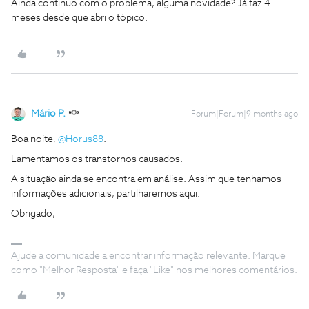
Ainda continuo com o problema, alguma novidade? Já faz 4
meses desde que abri o tópico.
Mário P.
Forum|Forum|9 months ago
Boa noite, ​
@Horus88
.
Lamentamos os transtornos causados.
A situação ainda se encontra em análise. Assim que tenhamos
informações adicionais, partilharemos aqui.
Obrigado,
Ajude a comunidade a encontrar informação relevante. Marque
como "Melhor Resposta" e faça "Like" nos melhores comentários.