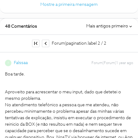
Mostre a primeira mensagem
Mais antigos primeiro
48 Comentários
Forum|pagination.label 2 / 2
Falssaa
Forum|Forum|1 year ago
F
Boa tarde.
Aproveito para acrescentar o meu input, dado que detetei o
mesmo problema.
No atendimento telefónico a pessoa que me atendeu, não
percebeu minimamente o problema apesar das minhas várias
tentativas de explicação, insistiu em executar o procedimento de
reinicio da BOX (e não resultou em nada) e nem sequer teve
capacidade para perceber que se o desalinhamento sucede em
qualquer dispositivo, Box, NosTV via borwser de internet, ou App