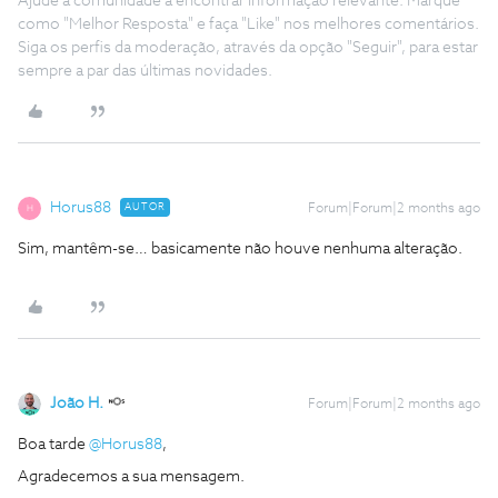
Ajude a comunidade a encontrar informação relevante. Marque
como "Melhor Resposta" e faça "Like" nos melhores comentários.
Siga os perfis da moderação, através da opção "Seguir", para estar
sempre a par das últimas novidades.
Horus88
AUTOR
Forum|Forum|2 months ago
H
Sim, mantêm-se… basicamente não houve nenhuma alteração.
João H.
Forum|Forum|2 months ago
Boa tarde ​
@Horus88
,
Agradecemos a sua mensagem.