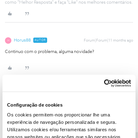
como "Melhor Resposta" e faça "Like" nos melhores comentários.
Horus88
AUTOR
Forum|Forum|11 months ago
H
Continuo com o problema, alguma novidade?
Mário P.
Forum|Forum|11 months ago
Configuração de cookies
Boa tarde, ​
@Horus88
Os cookies permitem-nos proporcionar lhe uma
Lamentamos o transtorno causado por esta situação.
experiência de navegação personalizada e segura.
A questão continua a ser verificada, de forma a ser resolvida com
Utilizamos cookies e/ou ferramentas similares nos
a maior brevidade possível.
nossos websites ou aplicações que são necessários