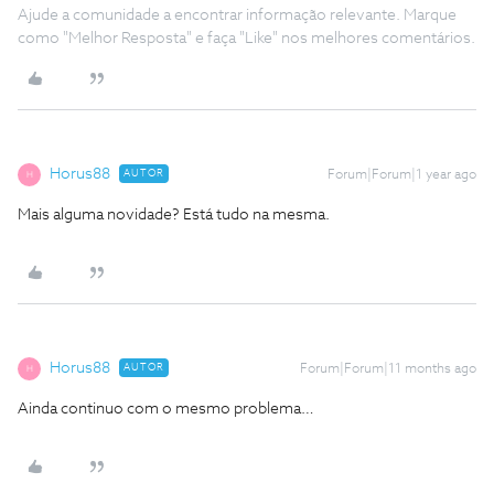
Ajude a comunidade a encontrar informação relevante. Marque
como "Melhor Resposta" e faça "Like" nos melhores comentários.
Horus88
AUTOR
Forum|Forum|1 year ago
H
Mais alguma novidade? Está tudo na mesma.
Horus88
AUTOR
Forum|Forum|11 months ago
H
Ainda continuo com o mesmo problema…