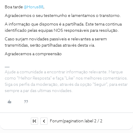
Boa tarde ​
@Horus88
,
Agradecemos o seu testemunho e lamentamos o transtorno.
A informação que dispomos é a partilhada. Este tema continua
identificado pelas equipas NOS responsáveis para resolução.
Caso surjam novidades passíveis e relevantes a serem
transmitidas, serão partilhadas através desta via.
Agradecemos a compreensão
Ajude a comunidade a encontrar informação relevante. Marque
como "Melhor Resposta" e faça "Like" nos melhores comentários.
Siga os perfis da moderação, através da opção "Seguir", para estar
sempre a par das ultimas novidades.
Forum|pagination.label 2 / 2