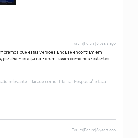
Forum|Forum|8 years ago
lembramos que estas versões ainda se encontram em
s, partilhamos aqui no Fórum, assim como nos restantes
ação relevante. Marque como "Melhor Resposta" e faça
Forum|Forum|8 years ago