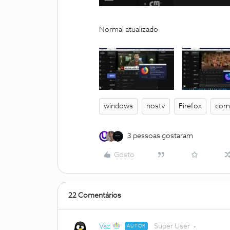
Normal atualizado
windows
nostv
Firefox
comp
3 pessoas gostaram
Gosto
22 Comentários
Vaz
Super User
AUTOR