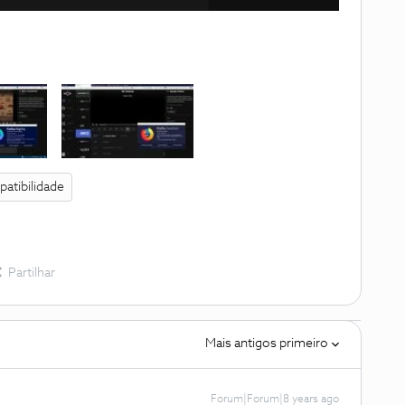
atibilidade
Partilhar
Mais antigos primeiro
Forum|Forum|8 years ago