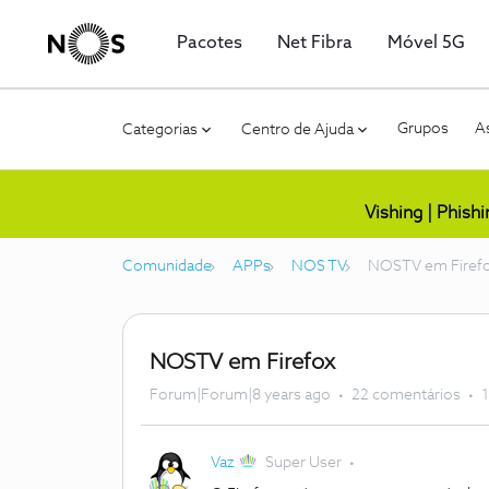
Pacotes
Net Fibra
Móvel 5G
Grupos
As
Categorias
Centro de Ajuda
Vishing | Phish
Comunidade
APPs
NOS TV
NOSTV em Firef
NOSTV em Firefox
Forum|Forum|8 years ago
22 comentários
1
Vaz
Super User