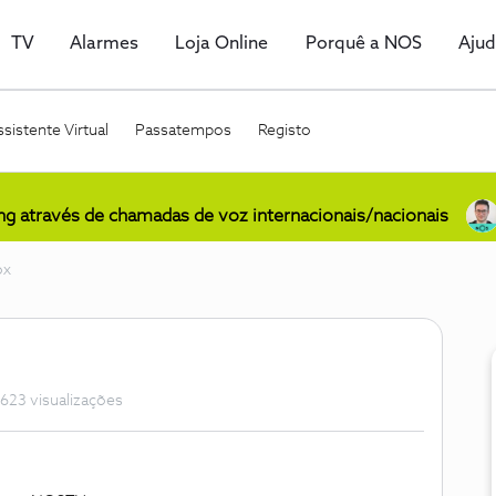
TV
Alarmes
Loja Online
Porquê a NOS
Aju
sistente Virtual
Passatempos
Registo
ing através de chamadas de voz internacionais/nacionais
ox
623 visualizações