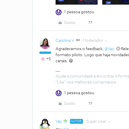
1 pessoa gostou
Gosto
Carolina V.
Moderador
Agradecemos o feedback,
@Vaz
. 🙂 Re
formato piloto. Logo que haja novidade
+5
canais. 😃
Ajude a comunidade a encontrar inform
"Like" nos melhores comentários.
1 pessoa gostou
Gosto
Vaz
Super User
AUTOR