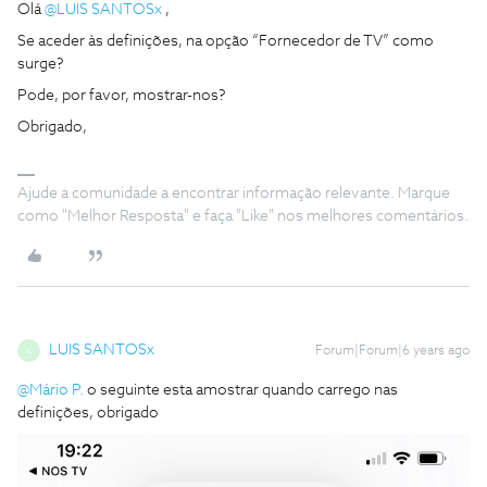
Olá
@LUIS SANTOSx
,
Se aceder às definições, na opção “Fornecedor de TV” como
surge?
Pode, por favor, mostrar-nos?
Obrigado,
Ajude a comunidade a encontrar informação relevante. Marque
como "Melhor Resposta" e faça "Like" nos melhores comentários.
LUIS SANTOSx
Forum|Forum|6 years ago
L
@Mário P.
o seguinte esta amostrar quando carrego nas
definições, obrigado