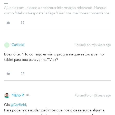
Ajude a comunidade a encontrar informação relevante. Marque
como "Melhor Resposta" e faça "Like" nos melhores comentários.
Garfield
Forum|Forum|5 years ago
G
Boa noite. Não consigo enviar o programa que estou a ver no
tablet para box para ver na TV pk?
Mário P.
Forum|Forum|5 years ago
Olá
@Garfield
,
Para podermos ajudar, pedimos que nos diga se surge alguma