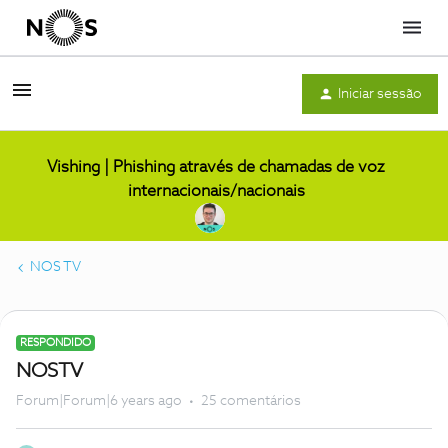
Menu
Iniciar sessão
Vishing | Phishing através de chamadas de voz
internacionais/nacionais
NOS TV
RESPONDIDO
NOSTV
Forum|Forum|6 years ago
25 comentários