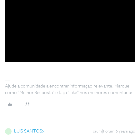
Ajude a comunidade a encontrar informação relevante. Marque
como "Melhor Resposta" e faça "Like" nos melhores comentários.
LUIS SANTOSx
Forum|Forum|6 years ago
L