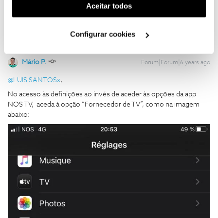
1 pessoa gostou
(cookies de publicidade personalizada). Pode gerir a
Aceitar todos
utilização dos cookies clicando em "
Configurar
Cookies
".
Configurar cookies
Mário P.
Forum|Forum|6 years ago
@LUIS SANTOSx
,
No acesso às definições ao invés de aceder às opções da app
NOS TV, aceda à opção “Fornecedor de TV”, como na imagem
abaixo: