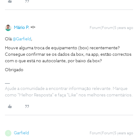
Mário P.
Forum|Forum|5 years ago
Olá
@Garfield
,
Houve alguma troca de equipamento (box) recentemente?
Consegue confirmar se os dados da box, na app, estão correctos
com o que está no autocolante, por baixo da box?
Obrigado
Ajude a comunidade a encontrar informação relevante. Marque
como "Melhor Resposta" e faça "Like" nos melhores comentários.
Garfield
Forum|Forum|5 years ago
G