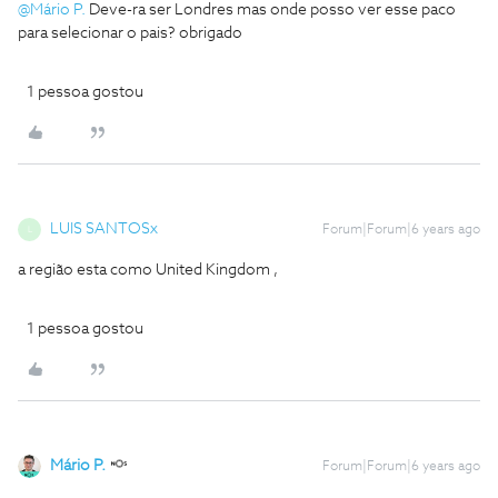
@Mário P.
Deve-ra ser Londres mas onde posso ver esse paco
para selecionar o pais? obrigado
1 pessoa gostou
LUIS SANTOSx
Forum|Forum|6 years ago
L
a região esta como United Kingdom ,
1 pessoa gostou
Mário P.
Forum|Forum|6 years ago