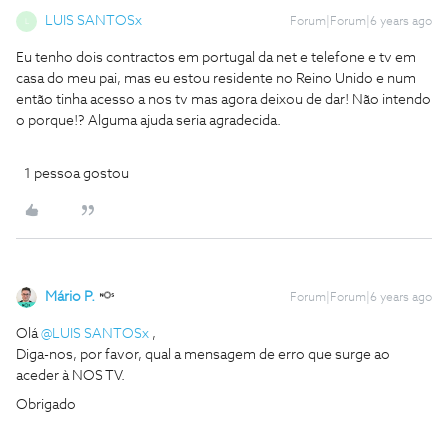
LUIS SANTOSx
Forum|Forum|6 years ago
L
Eu tenho dois contractos em portugal da net e telefone e tv em
casa do meu pai, mas eu estou residente no Reino Unido e num
então tinha acesso a nos tv mas agora deixou de dar! Não intendo
o porque!? Alguma ajuda seria agradecida.
1 pessoa gostou
Mário P.
Forum|Forum|6 years ago
Olá
@LUIS SANTOSx
,
Diga-nos, por favor, qual a mensagem de erro que surge ao
aceder à NOS TV.
Obrigado