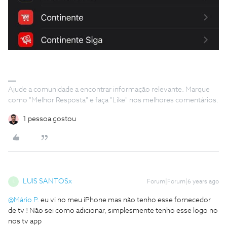
Ajude a comunidade a encontrar informação relevante. Marque
como "Melhor Resposta" e faça "Like" nos melhores comentários.
1 pessoa gostou
LUIS SANTOSx
Forum|Forum|6 years ago
L
@Mário P.
eu vi no meu iPhone mas não tenho esse fornecedor
de tv ! Não sei como adicionar, simplesmente tenho esse logo no
nos tv app