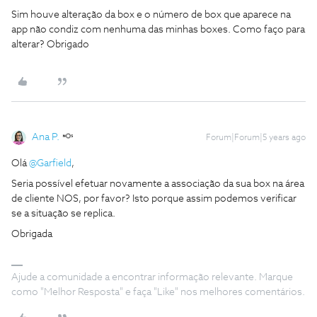
Sim houve alteração da box e o número de box que aparece na
app não condiz com nenhuma das minhas boxes. Como faço para
alterar? Obrigado
Ana P.
Forum|Forum|5 years ago
Olá
@Garfield
,
Seria possível efetuar novamente a associação da sua box na área
de cliente NOS, por favor? Isto porque assim podemos verificar
se a situação se replica.
Obrigada
Ajude a comunidade a encontrar informação relevante. Marque
como "Melhor Resposta" e faça "Like" nos melhores comentários.