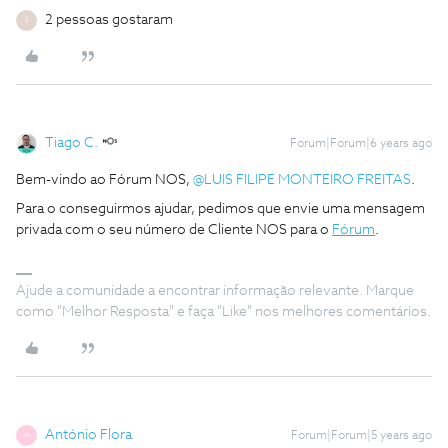
2 pessoas gostaram
E
Tiago C.
Forum|Forum|6 years ago
Bem-vindo ao Fórum NOS,
@LUIS FILIPE MONTEIRO FREITAS
.
Para o conseguirmos ajudar, pedimos que envie uma mensagem
privada com o seu número de Cliente NOS para o
Fórum
.
Ajude a comunidade a encontrar informação relevante. Marque
como "Melhor Resposta" e faça "Like" nos melhores comentários.
António Flora
Forum|Forum|5 years ago
A