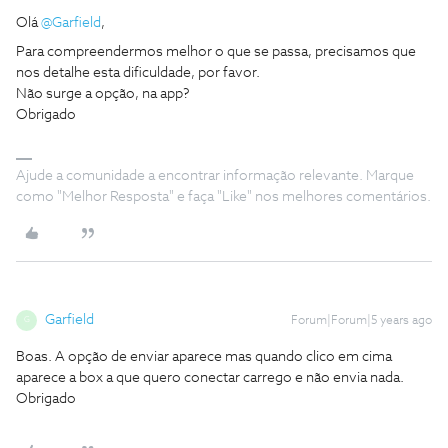
Olá
@Garfield
,
Para compreendermos melhor o que se passa, precisamos que
nos detalhe esta dificuldade, por favor.
Não surge a opção, na app?
Obrigado
Ajude a comunidade a encontrar informação relevante. Marque
como "Melhor Resposta" e faça "Like" nos melhores comentários.
Garfield
Forum|Forum|5 years ago
G
Boas. A opção de enviar aparece mas quando clico em cima
aparece a box a que quero conectar carrego e não envia nada.
Obrigado