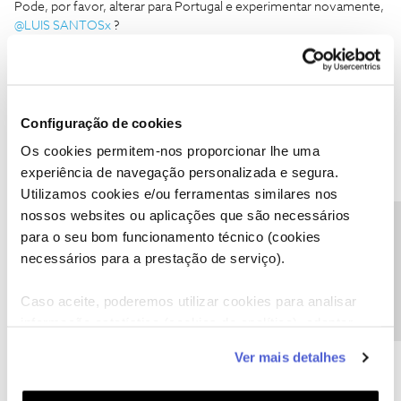
Pode, por favor, alterar para Portugal e experimentar novamente,
@LUIS SANTOSx
?
Ficamos a aguardar o seu feedback.
Muito obrigado
Configuração de cookies
Ajude a comunidade a encontrar informação relevante. Marque
como "Melhor Resposta" e faça "Like" nos melhores comentários.
Os cookies permitem-nos proporcionar lhe uma
experiência de navegação personalizada e segura.
1 pessoa gostou
L
Utilizamos cookies e/ou ferramentas similares nos
nossos websites ou aplicações que são necessários
Precisa de ajuda?
para o seu bom funcionamento técnico (cookies
necessários para a prestação de serviço).
LUIS SANTOSx
Forum|Forum|6 years ago
L
Caso aceite, poderemos utilizar cookies para analisar
@Mário P.
eu fiz isso mas nada alterou apareceu a mesma coisa
informação estatística (cookies de analítica), adaptar
nas definições mas quando eu experimentei no browser ja deu,
este serviço às suas preferências e apresentar-lhe
Ver mais detalhes
entrei com os meus dados da nos e deu. mas a app nao da!
funcionalidades (cookies de personalização e
funcionalidade) e adaptar anúncios aos seus interesses