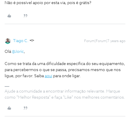
Não é possível apoio por esta via, pois é grátis?
Tiago C.
Forum|Forum|7 years ago
Olá
@Joric
,
Como se trata da uma dificuldade específica do seu equipamento,
para percebermos o que se passa, precisamos mesmo que nos
ligue, por favor. Saiba
aqui
para onde ligar.
Ajude a comunidade a encontrar informação relevante. Marque
como "Melhor Resposta" e faça "Like" nos melhores comentários.