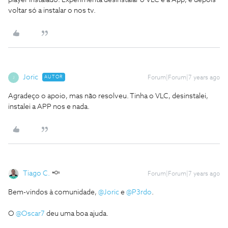
player instalado. Experimenta desinstalar o VLC e a App, e depois
voltar só a instalar o nos tv.
Joric
AUTOR
Forum|Forum|7 years ago
J
Agradeço o apoio, mas não resolveu. Tinha o VLC, desinstalei,
instalei a APP nos e nada.
Tiago C.
Forum|Forum|7 years ago
Bem-vindos à comunidade,
@Joric
e
@P3rdo
.
O
@Oscar7
deu uma boa ajuda.