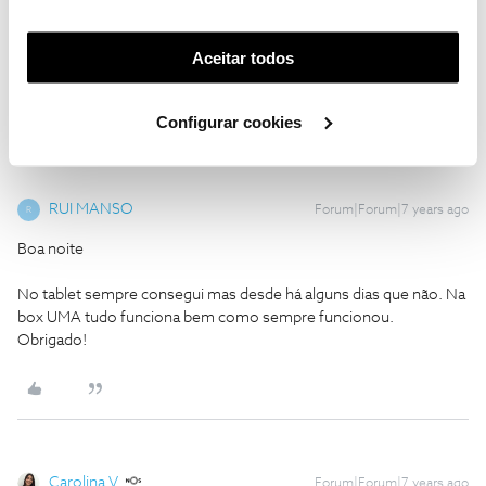
funcionalidades (cookies de personalização e
juli89
Forum|Forum|7 years ago
funcionalidade) e adaptar anúncios aos seus interesses
@RUI MANSO
e sempre conseguiste aceder à tuas gravações?
(cookies de publicidade personalizada). Pode gerir a
Aceitar todos
qual é o serviço que tens em casa?
utilização dos cookies clicando em "
Configurar
Cookies
".
Configurar cookies
RUI MANSO
Forum|Forum|7 years ago
R
Boa noite
No tablet sempre consegui mas desde há alguns dias que não. Na
box UMA tudo funciona bem como sempre funcionou.
Obrigado!
Carolina V.
Forum|Forum|7 years ago