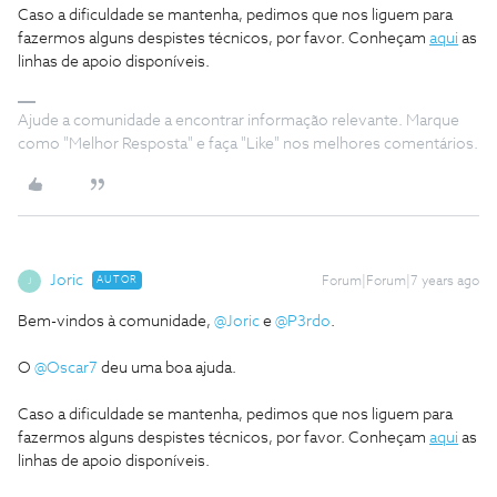
Caso a dificuldade se mantenha, pedimos que nos liguem para
fazermos alguns despistes técnicos, por favor. Conheçam
aqui
as
linhas de apoio disponíveis.
Ajude a comunidade a encontrar informação relevante. Marque
como "Melhor Resposta" e faça "Like" nos melhores comentários.
Joric
AUTOR
Forum|Forum|7 years ago
J
Bem-vindos à comunidade,
@Joric
e
@P3rdo
.
O
@Oscar7
deu uma boa ajuda.
Caso a dificuldade se mantenha, pedimos que nos liguem para
fazermos alguns despistes técnicos, por favor. Conheçam
aqui
as
linhas de apoio disponíveis.