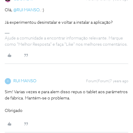
Olá,
@RUI MANSO
. :)
Já experimentou desinstalar e voltar a instalar a aplicação?
Ajude a comunidade a encontrar informação relevante. Marque
como "Melhor Resposta" e faça "Like" nos melhores comentários.
RUI MANSO
Forum|Forum|7 years ago
R
Sim! Varias vezes e para alem disso repus o tablet aos parâmetros
de fábrica. Mantém-se o problema.
Obrigado