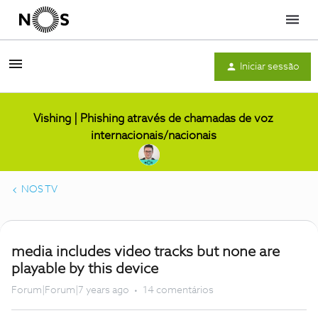
Menu
Iniciar sessão
Vishing | Phishing através de chamadas de voz
internacionais/nacionais
NOS TV
media includes video tracks but none are
playable by this device
Forum|Forum|7 years ago
14 comentários