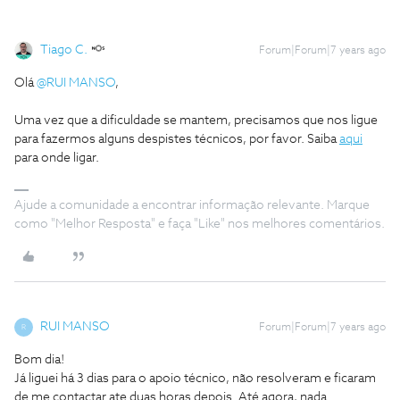
Tiago C.
Forum|Forum|7 years ago
Olá
@RUI MANSO
,
Uma vez que a dificuldade se mantem, precisamos que nos ligue
para fazermos alguns despistes técnicos, por favor. Saiba
aqui
para onde ligar.
Ajude a comunidade a encontrar informação relevante. Marque
como "Melhor Resposta" e faça "Like" nos melhores comentários.
RUI MANSO
Forum|Forum|7 years ago
R
Bom dia!
Já liguei há 3 dias para o apoio técnico, não resolveram e ficaram
de me contactar ate duas horas depois. Até agora, nada...