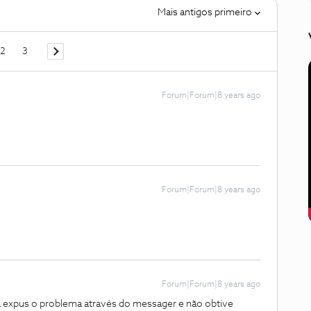
Mais antigos primeiro
2
3
Forum|Forum|8 years ago
Forum|Forum|8 years ago
Forum|Forum|8 years ago
á expus o problema através do messager e não obtive