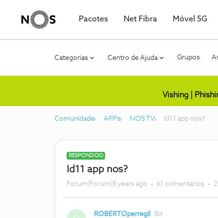
Pacotes
Net Fibra
Móvel 5G
Grupos
As
Categorias
Centro de Ajuda
Vishing | Phish
Comunidade
APPs
NOS TV
Id11 app nos?
RESPONDIDO
Id11 app nos?
Forum|Forum|8 years ago
61 comentários
2
ROBERTOperregil
Bit