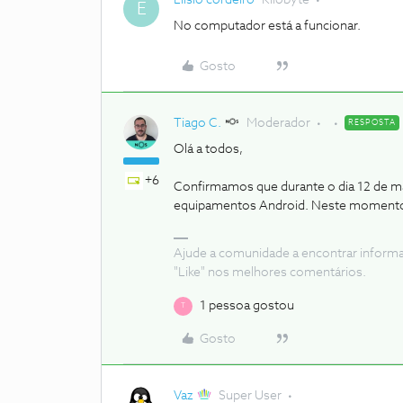
E
No computador está a funcionar.
Gosto
Tiago C.
Moderador
RESPOSTA
Olá a todos,
+6
Confirmamos que durante o dia 12 de m
equipamentos Android. Neste momento a 
Ajude a comunidade a encontrar inform
"Like" nos melhores comentários.
1 pessoa gostou
T
Gosto
Vaz
Super User