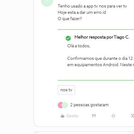
R
Tenho usado a app tv nos para ver tv
Hoje esta a dar um erro id
O que fazer?
Melhor resposta por
Tiago C.
Olá a todos,
Confirmamos que durante o dia 12 
em equipamentos Android. Neste mo
nos tv
2 pessoas gostaram
T
C
Gosto