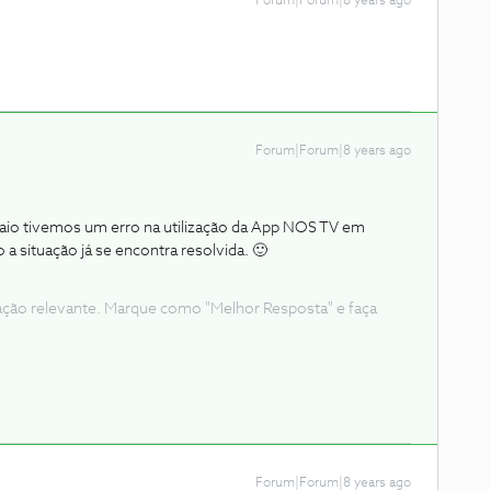
Forum|Forum|8 years ago
Forum|Forum|8 years ago
aio tivemos um erro na utilização da App NOS TV em
situação já se encontra resolvida. 🙂
ação relevante. Marque como "Melhor Resposta" e faça
Forum|Forum|8 years ago