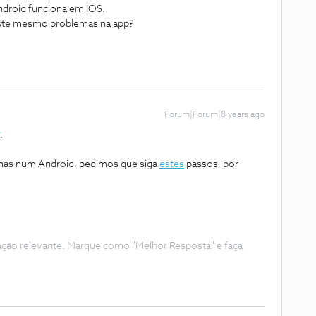
ndroid funciona em IOS.
existe mesmo problemas na app?
Forum|Forum|8 years ago
.
enas num Android, pedimos que siga
estes
passos, por
ação relevante. Marque como "Melhor Resposta" e faça