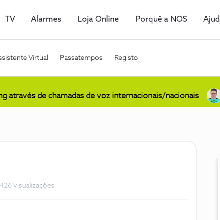
TV
Alarmes
Loja Online
Porquê a NOS
Aju
sistente Virtual
Passatempos
Registo
ing através de chamadas de voz internacionais/nacionais
426 visualizações