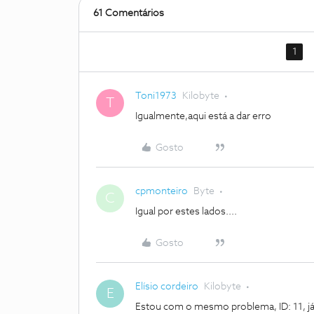
61 Comentários
1
Toni1973
Kilobyte
T
Igualmente,aqui está a dar erro
Gosto
cpmonteiro
Byte
C
Igual por estes lados....
Gosto
Elísio cordeiro
Kilobyte
E
Estou com o mesmo problema, ID: 11, j