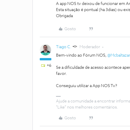
A app NOS tv deixou de funcionar em A
Esta situação é pontual (ha 3dias) ou 
Obrigada
Gosto
Tiago C.
Moderador
Bem-vindo ao Fórum NOS,
@Mcbaltazar
+6
Se a dificuldade de acesso acontece ap
favor.
Conseguiu utilizar a App NOS Tv?
Ajude a comunidade a encontrar inform
"Like" nos melhores comentários.
Gosto