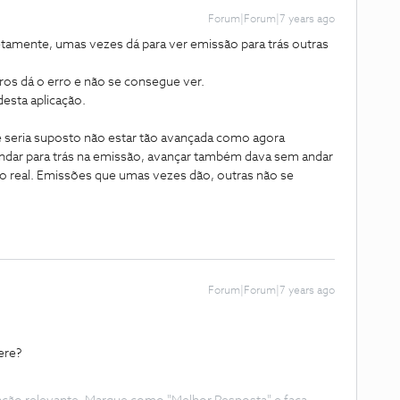
Forum|Forum|7 years ago
etamente, umas vezes dá para ver emissão para trás outras
ros dá o erro e não se consegue ver.
esta aplicação.
que seria suposto não estar tão avançada como agora
andar para trás na emissão, avançar também dava sem andar
o real. Emissões que umas vezes dão, outras não se
Forum|Forum|7 years ago
ere?