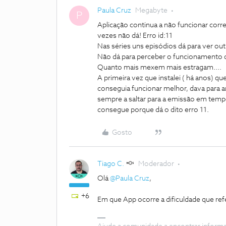
Paula Cruz
Megabyte
P
Aplicação continua a não funcionar corr
vezes não dá! Erro id:11
Nas séries uns episódios dá para ver out
Não dá para perceber o funcionamento d
Quanto mais mexem mais estragam....
A primeira vez que instalei ( há anos) 
conseguia funcionar melhor, dava para 
sempre a saltar para a emissão em temp
consegue porque dá o dito erro 11.
Gosto
Tiago C.
Moderador
Olá
@Paula Cruz
,
+6
Em que App ocorre a dificuldade que ref