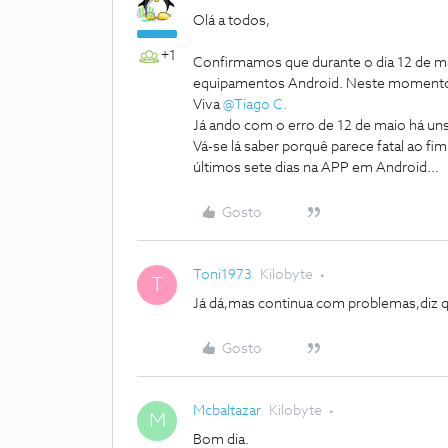
Olá a todos,
+1
Confirmamos que durante o dia 12 de m
equipamentos Android. Neste momento a 
Viva
@Tiago C.
Já ando com o erro de 12 de maio há u
Vá-se lá saber porquê parece fatal ao fi
últimos sete dias na APP em Android...
Gosto
Toni1973
Kilobyte
T
Já dá,mas continua com problemas,diz qu
Gosto
Mcbaltazar
Kilobyte
M
Bom dia.