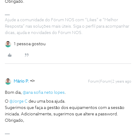
Obrigado.
Ajude a comunidade do Fórum NOS com “Likes” e “Melhor
Resposta” nas soluções mais úteis. Siga o perfil para acompanhar
dicas, ajuda e novidades do Fórum NOS.
1 pessoa gostou
Mário P.
Forum|Forum|2 years ago
Bom dia,
@ana sofia neto lopes
.
O
@Jorge C
deu uma boa ajuda.
Sugerimos que faça a gestão dos equipamentos com a sessão
iniciada. Adicionalmente, sugerimos que altere a password.
Obrigado,