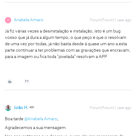
Anabela Amaro
Forum|Forum|1 year ago
A
Já fiz várias vezes a desinstalação e instalação, isto é um bug
vosso que já dura a algum tempo, o que peço é que o resolvam
de uma vez por todas, já não basta desde á quase um ano a esta
parte continuar a ter.problemas com as gravações que encravam,
para a imagem ou fica toda "pixelada" resolvam a APP
João H.
Forum|Forum|1 year ago
Boa tarde ​
@Anabela Amaro
,
Agradecemos a sua mensagem.