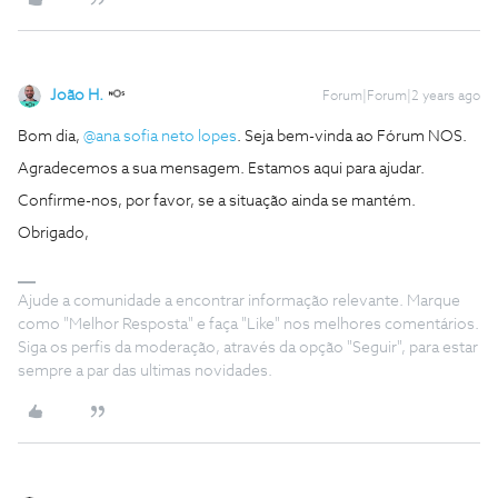
João H.
Forum|Forum|2 years ago
Bom dia,
@ana sofia neto lopes
. Seja bem-vinda ao Fórum NOS.
Agradecemos a sua mensagem. Estamos aqui para ajudar.
Confirme-nos, por favor, se a situação ainda se mantém.
Obrigado,
Ajude a comunidade a encontrar informação relevante. Marque
como "Melhor Resposta" e faça "Like" nos melhores comentários.
Siga os perfis da moderação, através da opção "Seguir", para estar
sempre a par das ultimas novidades.