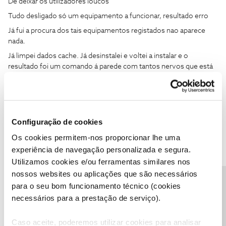
De deixar os utilizadores loucos
Tudo desligado só um equipamento a funcionar, resultado erro
Já fui a procura dos tais equipamentos registados nao aparece
nada.
Já limpei dados cache. Já desinstalei e voltei a instalar e o
resultado foi um comando á parede com tantos nervos que está
aplicação provoca.
Alguém tem o milagre da resolução?
Configuração de cookies
Esou com o mesmo problema
Os cookies permitem-nos proporcionar lhe uma
experiência de navegação personalizada e segura.
Utilizamos cookies e/ou ferramentas similares nos
nossos websites ou aplicações que são necessários
Precisa de ajuda?
para o seu bom funcionamento técnico (cookies
João H.
Forum|Forum|1 year ago
necessários para a prestação de serviço).
Boa tarde ​
@Anabela Amaro
,
Caso aceite, poderemos utilizar cookies para analisar
Agradecemos a sua mensagem.