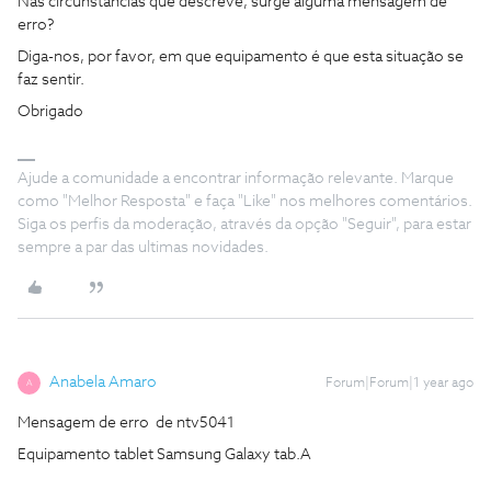
Nas circunstâncias que descreve, surge alguma mensagem de
erro?
Diga-nos, por favor, em que equipamento é que esta situação se
faz sentir.
Obrigado
Ajude a comunidade a encontrar informação relevante. Marque
como "Melhor Resposta" e faça "Like" nos melhores comentários.
Siga os perfis da moderação, através da opção "Seguir", para estar
sempre a par das ultimas novidades.
Anabela Amaro
Forum|Forum|1 year ago
A
Mensagem de erro de ntv5041
Equipamento tablet Samsung Galaxy tab.A