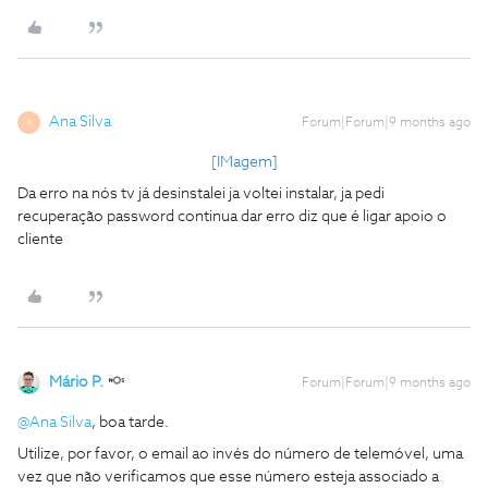
Ana Silva
Forum|Forum|9 months ago
A
[IMagem]
Da erro na nós tv já desinstalei ja voltei instalar, ja pedi
recuperação password continua dar erro diz que é ligar apoio o
cliente
Mário P.
Forum|Forum|9 months ago
@Ana Silva
, boa tarde.
Utilize, por favor, o email ao invés do número de telemóvel, uma
vez que não verificamos que esse número esteja associado a