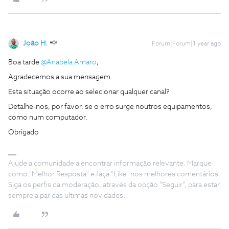
João H.
Forum|Forum|1 year ago
Boa tarde ​
@Anabela Amaro
,
Agradecemos a sua mensagem.
Esta situação ocorre ao selecionar qualquer canal?
Detalhe-nos, por favor, se o erro surge noutros equipamentos,
como num computador.
Obrigado
Ajude a comunidade a encontrar informação relevante. Marque
como "Melhor Resposta" e faça "Like" nos melhores comentários.
Siga os perfis da moderação, através da opção "Seguir", para estar
sempre a par das ultimas novidades.