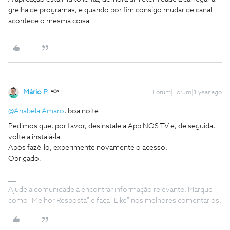
grelha de programas, e quando por fim consigo mudar de canal
acontece o mesma coisa
Mário P.
Forum|Forum|1 year ago
@Anabela Amaro
, boa noite.
Pedimos que, por favor, desinstale a App NOS TV e, de seguida,
volte a instalá-la.
Após fazê-lo, experimente novamente o acesso.
Obrigado,
Ajude a comunidade a encontrar informação relevante. Marque
como "Melhor Resposta" e faça "Like" nos melhores comentários.