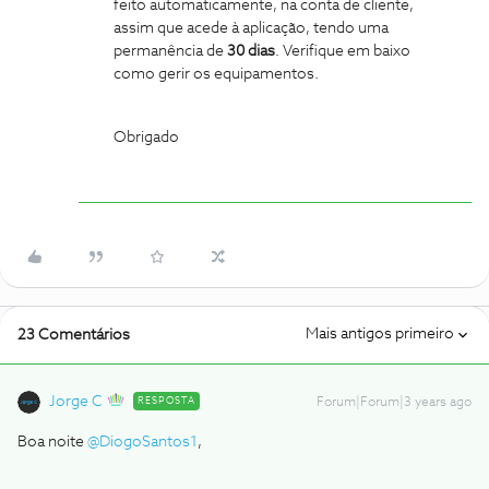
feito automaticamente, na conta de cliente,
assim que acede à aplicação, tendo uma
permanência de
30 dias
. Verifique em baixo
como gerir os equipamentos.
Obrigado
Mais antigos primeiro
23 Comentários
Jorge C
RESPOSTA
Forum|Forum|3 years ago
Boa noite
@DiogoSantos1
,