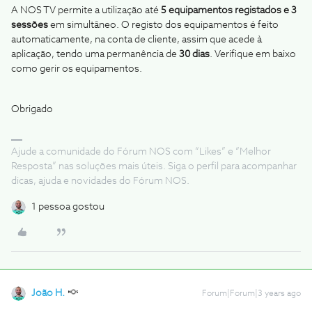
A NOS TV permite a utilização até
5 equipamentos registados e 3
sessões
em simultâneo. O registo dos equipamentos é feito
automaticamente, na conta de cliente, assim que acede à
aplicação, tendo uma permanência de
30 dias
. Verifique em baixo
como gerir os equipamentos.
Obrigado
Ajude a comunidade do Fórum NOS com “Likes” e “Melhor
Resposta” nas soluções mais úteis. Siga o perfil para acompanhar
dicas, ajuda e novidades do Fórum NOS.
1 pessoa gostou
João H.
Forum|Forum|3 years ago