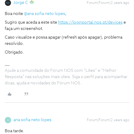
Jorge C
Forum|Forum|2 years ago
Boa noite
@ana sofia neto lopes
,
Sugiro que aceda a este site
https://loginportal.nos.pt/devices
e
faça um screenshot.
Caso visualize e possa apagar (refresh após apagar), problema
resolvido.
Obrigado.
Ajude a comunidade do Fórum NOS com “Likes” e “Melhor
Resposta” nas soluções mais úteis. Siga o perfil para acompanhar
dicas, ajuda e novidades do Fórum NOS.
ana sofia neto lopes
Forum|Forum|2 years ago
A
Boa tarde.