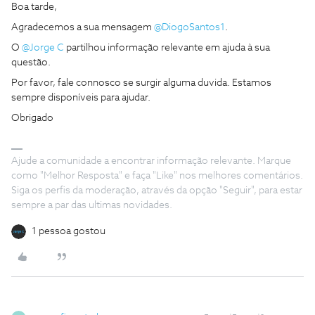
Boa tarde,
Agradecemos a sua mensagem
@DiogoSantos1
.
O
@Jorge C
partilhou informação relevante em ajuda à sua
questão.
Por favor, fale connosco se surgir alguma duvida. Estamos
sempre disponíveis para ajudar.
Obrigado
Ajude a comunidade a encontrar informação relevante. Marque
como "Melhor Resposta" e faça "Like" nos melhores comentários.
Siga os perfis da moderação, através da opção "Seguir", para estar
sempre a par das ultimas novidades.
1 pessoa gostou