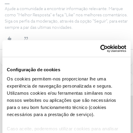
Ajude a comunidade a encontrar informação relevante. Marque
como "Melhor Resposta" e faça "Like" nos melhores comentários.
Siga os perfis da moderação, através da opção "Seguir", para estar
sempre a par das ultimas novidades.
Forum|pagination.label 5 / 5
Configuração de cookies
Os cookies permitem-nos proporcionar lhe uma
experiência de navegação personalizada e segura.
Utilizamos cookies e/ou ferramentas similares nos
nossos websites ou aplicações que são necessários
Precisa de ajuda?
para o seu bom funcionamento técnico (cookies
necessários para a prestação de serviço).
Caso aceite, poderemos utilizar cookies para analisar