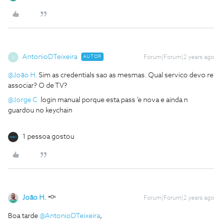
AntonioDTeixeira
AUTOR
Forum|Forum|2 years ago
A
@João H.
Sim as credentials sao as mesmas. Qual servico devo re
associar? O de TV?
@Jorge C
login manual porque esta pass ‘e nova e ainda n
guardou no keychain
1 pessoa gostou
João H.
Forum|Forum|2 years ago
Boa tarde
@AntonioDTeixeira
,