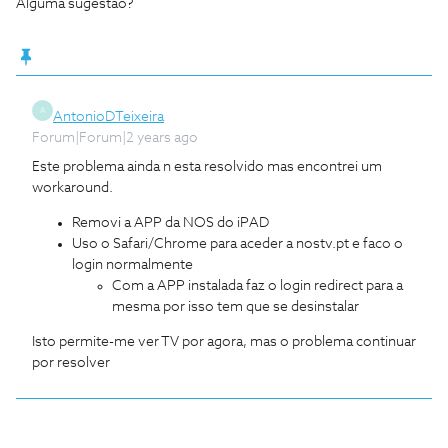
Alguma sugestao?
A
AntonioDTeixeira
Forum|Forum|2 years ago
Este problema ainda n esta resolvido mas encontrei um
workaround.
Removi a APP da NOS do iPAD
Uso o Safari/Chrome para aceder a nostv.pt e faco o
login normalmente
Com a APP instalada faz o login redirect para a
mesma por isso tem que se desinstalar
Isto permite-me ver TV por agora, mas o problema continuar
por resolver