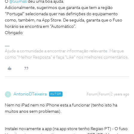
O
@Guimas
deu uma boa ajuda.
Adicionalmente, sugerimos que garanta que tem a região
“Portugal” selecionada quer nas definições do equipamento
como, também, na App Store. De seguida, garanta que o Fuso
horário se encontra em “Automático”.
Obrigado
Ajude a comunidade a encontrar informação relevante. Marque
como "Melhor Resposta" e faça "Like" nos melhores comentários.
AntonioDTeixeira
AUTOR
Forum|Forum|2 years ago
A
Nem no iPad nem no iPhone esta a funcionar (tenho isto ha
muitos anos sem problemas).
Instalei novamente a app (na app store tenho Regiao PT) - O fuso