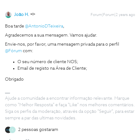
João H.
Forum|Forum|2 years ago
Boa tarde
@AntonioDTeixeira
,
Agradecemos a sua mensagem. Vamos ajudar.
Envie-nos, por favor, uma mensagem privada para o perfil
@Fórum
com:
O seu número de cliente NOS;
Email de registo na Área de Cliente;
Obrigado
Ajude a comunidade a encontrar informação relevante. Marque
como "Melhor Resposta" e faça "Like" nos melhores comentários.
Siga os perfis da moderação, através da opção "Seguir", para estar
sempre a par das ultimas novidades.
2 pessoas gostaram
A