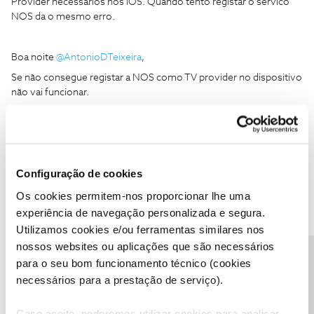
Provider necessarios nos iOS. Quando tento registar o servico
NOS da o mesmo erro.
Boa noite
@AntonioDTeixeira
,
Se não consegue registar a NOS como TV provider no dispositivo
não vai funcionar.
Obrigado
Ajude a comunidade do Fórum NOS com “Likes” e “Melhor
Resposta” nas soluções mais úteis. Siga o perfil para acompanhar
Configuração de cookies
dicas, ajuda e novidades do Fórum NOS.
Os cookies permitem-nos proporcionar lhe uma
experiência de navegação personalizada e segura.
Utilizamos cookies e/ou ferramentas similares nos
nossos websites ou aplicações que são necessários
Precisa de ajuda?
para o seu bom funcionamento técnico (cookies
Mário P.
Forum|Forum|2 years ago
necessários para a prestação de serviço).
Bom dia
@AntonioDTeixeira
,
Caso aceite, poderemos utilizar cookies para analisar
Diga-nos, por favor, também, qual a versão iOS do iPad em