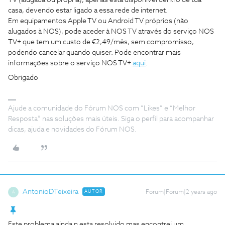
TV (alugada ou própria), apenas está disponível dentro de tua
casa, devendo estar ligado a essa rede de internet.
Em equipamentos Apple TV ou Android TV próprios (não
alugados à NOS), pode aceder à NOS TV através do serviço NOS
TV+ que tem um custo de €2,49/mês, sem compromisso,
podendo cancelar quando quiser. Pode encontrar mais
informações sobre o serviço NOS TV+
aqui
.
Obrigado
Ajude a comunidade do Fórum NOS com “Likes” e “Melhor
Resposta” nas soluções mais úteis. Siga o perfil para acompanhar
dicas, ajuda e novidades do Fórum NOS.
AntonioDTeixeira
AUTOR
Forum|Forum|2 years ago
A
Este problema ainda n esta resolvido mas encontrei um