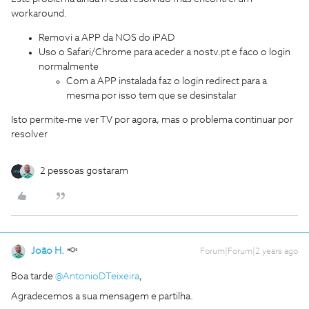
workaround.
Removi a APP da NOS do iPAD
Uso o Safari/Chrome para aceder a nostv.pt e faco o login
normalmente
Com a APP instalada faz o login redirect para a
mesma por isso tem que se desinstalar
Isto permite-me ver TV por agora, mas o problema continuar por
resolver
2 pessoas gostaram
João H.
Forum|Forum|2 years ago
Boa tarde
@AntonioDTeixeira
,
Agradecemos a sua mensagem e partilha.