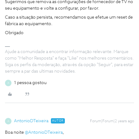
Sugerimos que remova as configurações de fornecedor de TV no
seu equipamento e volte a configurar, por favor.
Caso a situação persista, recomendamos que efetue um reset de
fábrica ao equipamento.
Obrigado
Ajude a comunidade a encontrar informação relevante. Marque
como "Melhor Resposta" e faça "Like" nos melhores comentários.
Siga os perfis da moderação, através da opção "Seguir", para estar
sempre a par das ultimas novidades.
1 pessoa gostou
A
AntonioDTeixeira
AUTOR
Forum|Forum|2 years ago
A
Boa noite
@AntonioDTeixeira
,