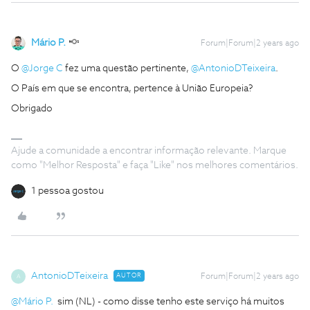
Mário P.
Forum|Forum|2 years ago
O
@Jorge C
fez uma questão pertinente,
@AntonioDTeixeira
.
O País em que se encontra, pertence à União Europeia?
Obrigado
Ajude a comunidade a encontrar informação relevante. Marque
como "Melhor Resposta" e faça "Like" nos melhores comentários.
1 pessoa gostou
AntonioDTeixeira
AUTOR
Forum|Forum|2 years ago
A
@Mário P.
sim (NL) - como disse tenho este serviço há muitos