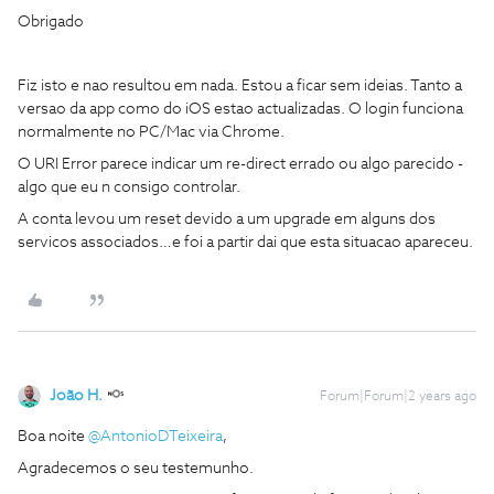
Obrigado
Fiz isto e nao resultou em nada. Estou a ficar sem ideias. Tanto a
versao da app como do iOS estao actualizadas. O login funciona
normalmente no PC/Mac via Chrome.
O URI Error parece indicar um re-direct errado ou algo parecido -
algo que eu n consigo controlar.
A conta levou um reset devido a um upgrade em alguns dos
servicos associados…e foi a partir dai que esta situacao apareceu.
João H.
Forum|Forum|2 years ago
Boa noite
@AntonioDTeixeira
,
Agradecemos o seu testemunho.