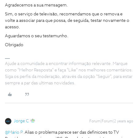
Agradecemos a sua mensagem.
Sim, o serviço de televisão, recomendamos que o remova e
volte a associar para que possa, de seguida, testar novamente o
acesso.
Aguardamos o seu testemunho.
Obrigado
Ajude a comunidade a encontrar informação relevante. Marque
como "Melhor Resposta" e faça "Like" nos melhores comentários.
Siga os perfis da moderação, através da opção "Seguir", para estar
sempre a par das ultimas novidades.
Jorge C
Forum|Forum|2 years ago
@Mário P.
Alias o problema parece ser das definicoes to TV