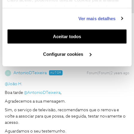
questão.
informação estatística (cookies de analítica), adaptar
Obrigado,
este serviço às suas preferências e apresentar-lhe
Ver mais detalhes
funcionalidades (cookies de personalização e
funcionalidade) e adaptar anúncios aos seus interesses
Ajude a comunidade a encontrar informação relevante. Marque
(cookies de publicidade personalizada). Pode gerir a
Aceitar todos
como "Melhor Resposta" e faça "Like" nos melhores comentários.
utilização dos cookies clicando em "
Configurar
Cookies
".
Configurar cookies
AntonioDTeixeira
AUTOR
Forum|Forum|2 years ago
A
@João H.
Boa tarde
@AntonioDTeixeira
,
Agradecemos a sua mensagem.
Sim, o serviço de televisão, recomendamos que o remova e
volte a associar para que possa, de seguida, testar novamente o
acesso.
Aguardamos o seu testemunho.