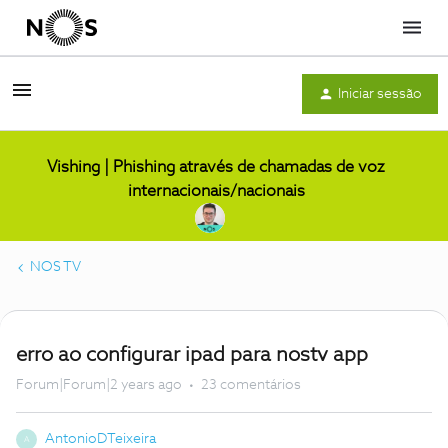
Menu
Iniciar sessão
Vishing | Phishing através de chamadas de voz
internacionais/nacionais
NOS TV
erro ao configurar ipad para nostv app
Forum|Forum|2 years ago
23 comentários
AntonioDTeixeira
A