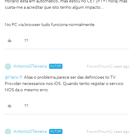
Horario esta em automatico, mas estou no CET (PT+1 hora) mas
custa-me a acreditar que isto tenho algum impacto…
No PC via browser tudo funciona normalmente.
AntonioDTeixeira
AUTOR
Forum|Forum|2 years ago
A
@Mário P.
Alias o problema parece ser das definicoes to TV
Provider necessarios nos iOS. Quando tento registar o servico
NOS da o mesmo erro.
AntonioDTeixeira
AUTOR
Forum|Forum|2 years ago
A