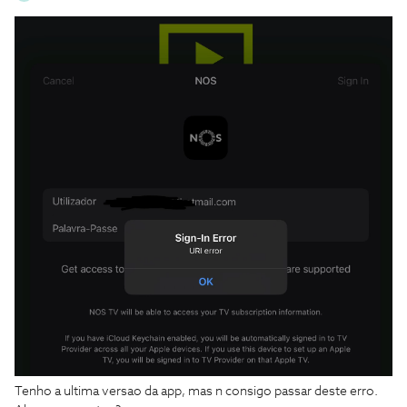
Tenho a ultima versao da app, mas n consigo passar deste erro.