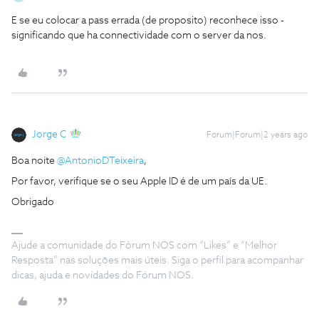
E se eu colocar a pass errada (de proposito) reconhece isso -
significando que ha connectividade com o server da nos.
Jorge C
Forum|Forum|2 years ago
Boa noite
@AntonioDTeixeira
,
Por favor, verifique se o seu Apple ID é de um país da UE.
Obrigado
Ajude a comunidade do Fórum NOS com “Likes” e “Melhor
Resposta” nas soluções mais úteis. Siga o perfil para acompanhar
dicas, ajuda e novidades do Fórum NOS.