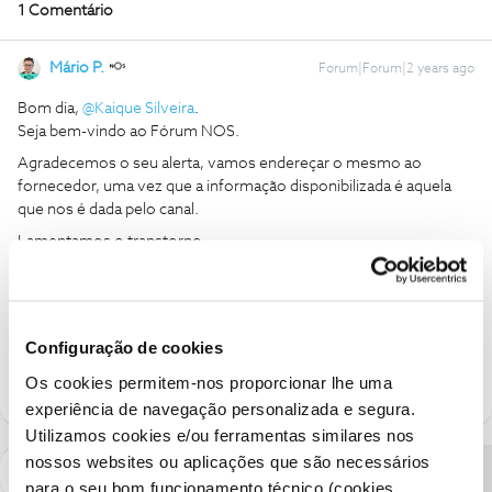
1 Comentário
Mário P.
Forum|Forum|2 years ago
Bom dia,
@Kaique Silveira
.
Seja bem-vindo ao Fórum NOS.
Agradecemos o seu alerta, vamos endereçar o mesmo ao
fornecedor, uma vez que a informação disponibilizada é aquela
que nos é dada pelo canal.
Lamentamos o transtorno.
Obrigado,
Ajude a comunidade a encontrar informação relevante. Marque
Configuração de cookies
como "Melhor Resposta" e faça "Like" nos melhores comentários.
Os cookies permitem-nos proporcionar lhe uma
experiência de navegação personalizada e segura.
Utilizamos cookies e/ou ferramentas similares nos
nossos websites ou aplicações que são necessários
para o seu bom funcionamento técnico (cookies