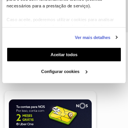
Precisa de ajuda?
necessários para a prestação de serviço).
Caso aceite, poderemos utilizar cookies para analisar
informação estatística (cookies de analítica), adaptar
este serviço às suas preferências e apresentar-lhe
Ver mais detalhes
funcionalidades (cookies de personalização e
funcionalidade) e adaptar anúncios aos seus interesses
(cookies de publicidade personalizada). Pode gerir a
Aceitar todos
utilização dos cookies clicando em "
Configurar
Cookies
".
Configurar cookies
A poupança que COMBINA